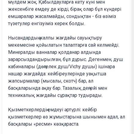
мүлдем жоқ. Қабылдауларға кету күні мен
жексенбіге емдеу де кірді, бірақ олар бұл күндері
емшаралар жасалмайды, сондықтан - біз өзіміз
түзетулер енгізуіміз керек болды.
Нысандардың жалпы жағдайы сауықтыру
мекемесіне қойылатын талаптарға сай келмейді.
Минералды ванналар қолданар алдында
зарарсыздандырылған, бұл дұрыс. Дегенмен, душ
кабиналары (дөңгелек душ/Vichy душы) ішінара
нашар жағдайда: кейбіреулерінде уақытша
жапсырмалар (мысалы, скотч) бар, ал
басқаларында ақау бар. Тазалық деңгейі мен
техникалық жағдайы сұрақтар тудырады.
Қызметкерлердің емдеуі әртүрлі: кейбір
қызметкерлер өз жұмыстарына шынымен адал, ал
басқалары «ресми» көзқараста.