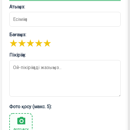
Атыңыз:
Бағаңыз:
★
★
★
★
★
Пікіріңіз:
Фото қосу (макс. 5):
ФОТО ҚОСУ