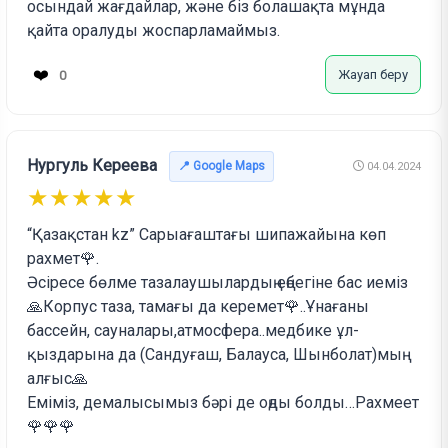
осындай жағдайлар, және біз болашақта мұнда
қайта оралуды жоспарламаймыз.
❤️
Жауап беру
0
Нургуль Кереева
📍 Google Maps
04.04.2024
★★★★★
“Қазақстан kz” Cарыағаштағы шипажайына көп
рахмет🌹.
Әсіресе бөлме тазалаушылардың еңбегіне бас иеміз
🙏Корпус таза, тамағы да керемет🌹..Ұнағаны
бассейн, сауналары,атмосфера..медбике ұл-
қыздарына да (Сандуғаш, Балауса, Шынболат)мың
алғыс🙏
Еміміз, демалысымыз бәрі де оңды болды…Рахмеет
🌹🌹🌹