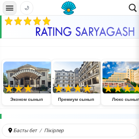
🌙
Эконом сынып
Премиум сынып
Люкс сыны
Басты бет
Пікірлер