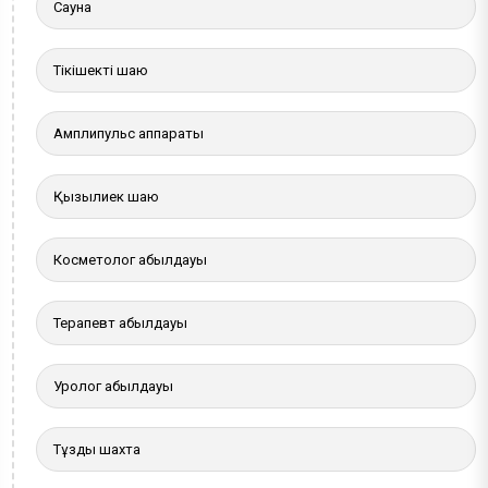
Сауна
Тікішекті шаю
Амплипульс аппараты
Қызылиек шаю
Косметолог қабылдауы
Терапевт қабылдауы
Уролог қабылдауы
Тұзды шахта