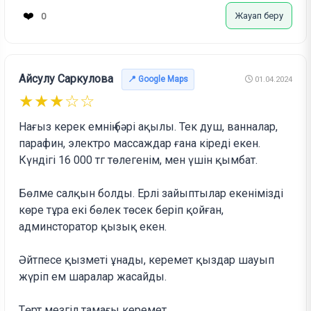
❤️
Жауап беру
0
Айсулу Саркулова
📍 Google Maps
01.04.2024
★★★☆☆
Нағыз керек емнің бәрі ақылы. Тек душ, ванналар,
парафин, электро массаждар ғана кіреді екен.
Күндігі 16 000 тг төлегенім, мен үшін қымбат.
Бөлме салқын болды. Ерлі зайыптылар екенімізді
көре тұра екі бөлек төсек беріп қойған,
админсторатор қызық екен.
Әйтпесе қызметі ұнады, керемет қыздар шауып
жүріп ем шаралар жасайды.
Төрт мезгіл тамағы керемет.