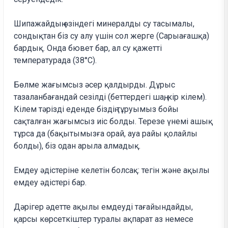
Шипажайдың өзіндегі минералды су тасымалы,
сондықтан біз су алу үшін сол жерге (Сарыағашқа)
бардық. Онда бювет бар, ал су қажетті
температурада (38°C).
Бөлме жағымсыз әсер қалдырды. Дұрыс
тазаланбағандай сезілді (беттердегі шаң, кір кілем).
Кілем тәрізді еденде біздің тұруымыз бойы
сақталған жағымсыз иіс болды. Терезе үнемі ашық
тұрса да (бақытымызға орай, ауа райы қолайлы
болды), біз одан арыла алмадық.
Емдеу әдістеріне келетін болсақ: тегін және ақылы
емдеу әдістері бар.
Дәрігер әдетте ақылы емдеуді тағайындайды,
қарсы көрсеткіштер туралы ақпарат аз немесе