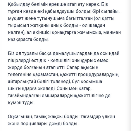
Қабылдау бөлімін ерекше атап өту керек. Біз
тұрған кезде екі қабылдаушы болды: бірі сыпайы,
мұқият және тұтынушыға бағытталған (ол қатты
тырысып жатқаны анық болды - ол жаңадан
келген), ал екіншісі қонақтарға жағымсыз, менмен
көзқараста болды.
Біз ол туралы басқа демалушылардан да осындай
пікірлерді естідік - көпшілігі оның дұрыс емес
жерде болғанын атап өтті. Сапар ақысын
төлегеніне қарамастан, қажетті процедуралардың
айтарлықтай бөлігі төленеді, бұл қосымша
шығындарға әкеледі. Сонымен қатар,
тағайындалған емшаралардың қажеттілігіне де
күмән туды.
Оң жағынан, тамақ жақсы болды: тағамдар үлкен
және порциялары дәмді болды.