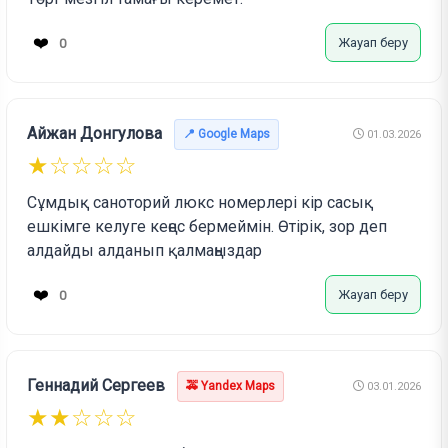
❤️
Жауап беру
0
Айжан Донгулова
📍 Google Maps
01.03.2026
★☆☆☆☆
Сұмдық саноторий люкс номерлері кір сасық
ешкімге келуге кеңес бермеймін. Өтірік, зор деп
алдайды алданып қалмаңыздар
❤️
Жауап беру
0
Геннадий Сергеев
🚕 Yandex Maps
03.01.2026
★★☆☆☆