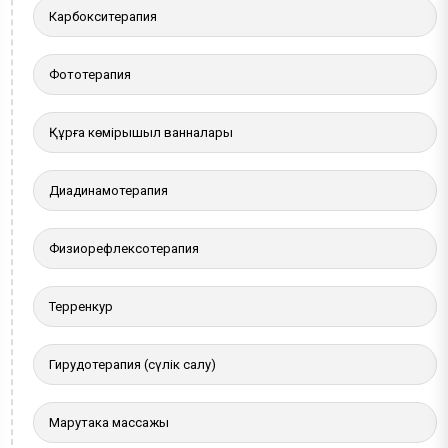
Карбокситерапия
Фототерапия
Құрғақ көмірқышқыл ванналары
Диадинамотерапия
Физиорефлексотерапия
Терренкур
Гирудотерапия (сүлік салу)
Марутака массажы