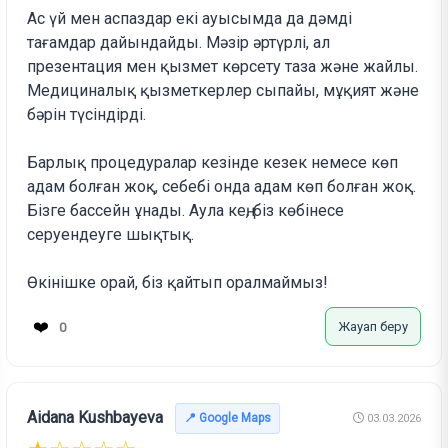
Ас үй мен аспаздар екі ауысымда да дәмді
тағамдар дайындайды. Мәзір әртүрлі, ал
презентация мен қызмет көрсету таза және жайлы.
Медициналық қызметкерлер сыпайы, мұқият және
бәрін түсіндірді.
Барлық процедуралар кезінде кезек немесе көп
адам болған жоқ, себебі онда адам көп болған жоқ.
Бізге бассейн ұнады. Аула кең, біз көбінесе
серуендеуге шықтық.
Өкінішке орай, біз қайтып оралмаймыз!
❤️
Жауап беру
0
Aidana Kushbayeva
📍 Google Maps
03.03.2026