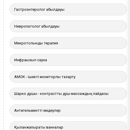
Гастроэнтеролог қабылдауы
Невропатолог қабылдауы
Микротолқынды терапия
Инфрақызыл сауна
АМОК - ішекті мониторлы тазарту
Шарко душы - контрастты душ-массаждың пайдасы
Антигельминтті емдеулер
Қылқанжапырақты ванналар