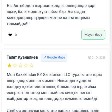
Біз Ақтөбеден шаршап келдік, оның ішінде қарт
адам, бала және жүкті әйел бар. Біз сіздің
менеджерлеріңіздің қызметіне қатты көңіліміз
толмайды!!!
❤️
Жауап беру
0
Талғат Қуанғалиев
📍 Google Maps
01.04.2026
★☆☆☆☆
Мен Kazakhstan KZ Sanatorium LLC туралы өте теріс
пікір қалдырып отырмын. Нысанды күрделі
жөндеу қажет екені анық: бөлмелер кір, жиһаз
ескірген, ілгіштер мен шәйнек сияқты негізгі
жабдықтар жоқ, ал теледидар жұмыс істемейді.
Дыбыс оқшаулағышы өте нашар: көршілеріңіздің