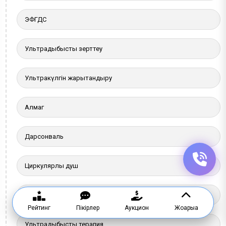
ЭФГДС
Ультрадыбыстық зерттеу
Ультракүлгін жарықтандыру
Алмаг
Дарсонваль
Циркулярлы душ
Джакузи - релакс рахаты
Рейтинг
Пікірлер
Аукцион
Жоғарыға
Ультрадыбыстық терапия