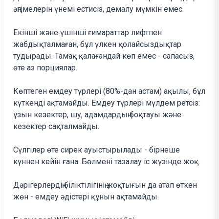
әңгімелерін үнемі естисіз, демалу мүмкін емес.
Екінші және үшінші ғимараттар лифтпен
жабдықталмаған, бұл үлкен қолайсыздықтар
тудырады. Тамақ қалағандай көп емес - сапасыз,
өте аз порциялар.
Көптеген емдеу түрлері (80%-дан астам) ақылы, бұл
күткенді ақтамайды. Емдеу түрлері мүлдем ретсіз:
ұзын кезектер, шу, адамдардың боқтауы және
кезектер сақталмайды.
Сүлгілер өте сирек ауыстырылады - бірнеше
күннен кейін ғана. Бөлмені тазалау іс жүзінде жоқ.
Дәрігерлердің біліктілігінің жоқтығын да атап өткен
жөн - емдеу әдістері құнын ақтамайды.