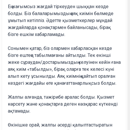
Ең жағымсыз жағдай тіркеуден шыққан кезде
болды. Біз балаларымыздың аяқ киімін бөлмеде
ұмытып кетіппіз. Әдетте қызметкерлер мұндай
жағдайларда қонақтармен байланысады, бірақ
бізге ешкім хабарламады.
Сонымен қатар, біз олармен хабарласқан кезде
бізге ештеңе табылмағаны айтылды. Тек екінші
жеке сұраудан/достарымыздың келуінен кейін ғана
аяқ киім «табылды», бірақ оларға тек келесі күні
алып кету ұсынылды. Аяқ киімнің қайтып оралған
кездегі жағдайы өте қанағаттанарлықсыз болды.
Жалпы алғанда, тәжірибе аралас болды. Қызмет
көрсету және қонақтарға деген көзқарас күткенді
ақтамады.
Өкінішке орай, жалпы әсерді қалыптастыратын