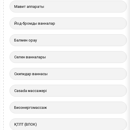
Мавит аппараты
Йод-бромды ванналар
Балмен орау
Селен ванналары
Скипидар ваннасы
Casada массажері
Биоэнергомассаж
ҚТЛТ (ВЛОК)