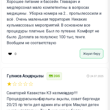
Хорошее питание и бассейн. Главврач и
медперсонал мало компетентны в вопросах
медицины . Уборка номера на 2… пропылесосили и
всё . Очень маленькая территория. Никаких
кульмассовых мероприятий. В основном все
процедуры платные. Был по путевке. Комфорт не
было. Доплата за полулюкс 100 тыс, тенге.
Вообщем не соответствую
❤️
Жауап беру
0
Гүлниса Асқарқызы
🗺️ 2GIS
24.07.2025
★☆☆☆☆
Санаторий Казакстан КЗ келмеңіздер!!!
Процедурасының барлығы ақылы, совет бергенде
20/25 пр тегін деп админ аты өтірік Мақпал деген