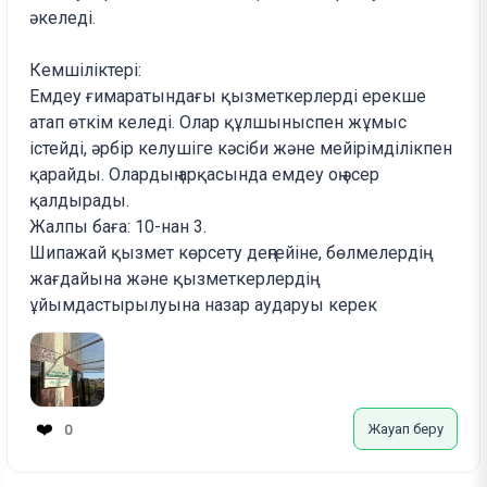
әкеледі.
Кемшіліктері:
Емдеу ғимаратындағы қызметкерлерді ерекше
атап өткім келеді. Олар құлшыныспен жұмыс
істейді, әрбір келушіге кәсіби және мейірімділікпен
қарайды. Олардың арқасында емдеу оң әсер
қалдырады.
Жалпы баға: 10-нан 3.
Шипажай қызмет көрсету деңгейіне, бөлмелердің
жағдайына және қызметкерлердің
ұйымдастырылуына назар аударуы керек
❤️
Жауап беру
0