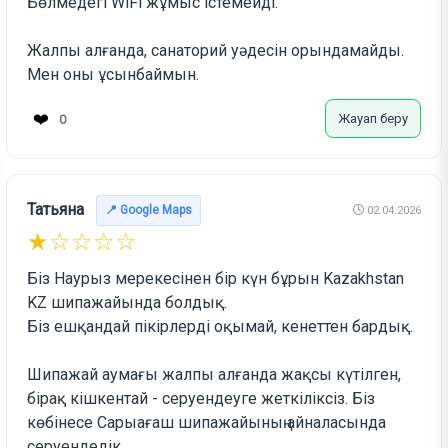
Бөлмедегі WiFi жұмыс істемейді.
Жалпы алғанда, санаторий уәдесін орындамайды.
Мен оны ұсынбаймын.
❤️
Жауап беру
0
Татьяна
📍 Google Maps
02.04.2026
★☆☆☆☆
Біз Наурыз мерекесінен бір күн бұрын Kazakhstan
KZ шипажайында болдық.
Біз ешқандай пікірлерді оқымай, кенеттен бардық.
Шипажай аумағы жалпы алғанда жақсы күтілген,
бірақ кішкентай - серуендеуге жеткіліксіз. Біз
көбінесе Сарыағаш шипажайының айналасында
серуендедік.