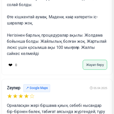
солай болды.
Өте кішкентай аумақ. Мәдени, көңіл көтеретін іс-
шаралар жоқ.
Негізінен барлық процедуралар ақылы. Жолдама
бойынша болды. Жайлылық болған жоқ. Жартылай
люкс үшін қосымша ақы 100 мың теңге. Жалпы
сәйкес келмейді
❤️
Жауап беру
0
Zeynep
📍 Google Maps
05.04.2025
★★★★☆
Орналасқан жері біршама қиын, себебі нысандар
бір-бірінен бөлек, табиғат аясында жүргендей; тұру