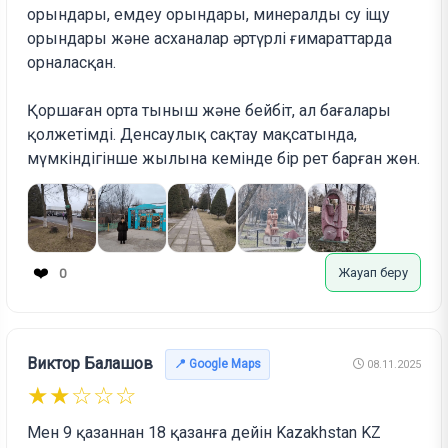
орындары, емдеу орындары, минералды су іщу
орындары және асханалар әртүрлі ғимараттарда
орналасқан.
Қоршаған орта тыныш және бейбіт, ал бағалары
қолжетімді. Денсаулық сақтау мақсатында,
мүмкіндігінше жылына кемінде бір рет барған жөн.
❤️
Жауап беру
0
Виктор Балашов
📍 Google Maps
08.11.2025
★★☆☆☆
Мен 9 қазаннан 18 қазанға дейін Kazakhstan KZ