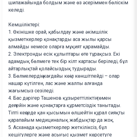
шипажайында болдым және өз әсеріммен бөліскім
келеді.
Кемшіліктері:
1. Өкінішке орай, қабылдау және әкімшілік
қызметкерлер қонақтарды аса жылы қарсы
алмайды немесе оларға мұқият қарамайды.
2. Электронды есік құлыптары өте тұрақсыз. Екі
адамдық бөлмеге тек бір кілт картасы беріледі, бұл
айтарлықтай қолайсыздық тудырады.
3. Бөлмелердің жағдайы көңіл көншітпейді – олар
нашар күтілген, лас және жалпы алғанда
жағымсыз сезіледі.
4. Бас дәрігер Ташенов құзыреттіліктің төмен
деңгейін және қонақтарға құрметсіздік танытады.
Тіпті кеңседе қан қысымын өлшейтін құрал сияқты
қарапайым медициналық жабдықтар да жоқ.
5. Асханада қызметкерлер жеткіліксіз, бұл
кешігулерге және асығыс қызмет көрсетуге