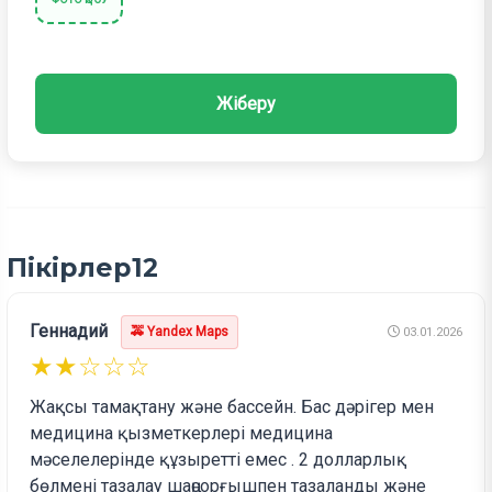
Жіберу
Пікірлер
12
Геннадий
🚕 Yandex Maps
03.01.2026
★★☆☆☆
Жақсы тамақтану және бассейн. Бас дәрігер мен
медицина қызметкерлері медицина
мәселелерінде құзыретті емес . 2 долларлық
бөлмені тазалау шаңсорғышпен тазаланды және