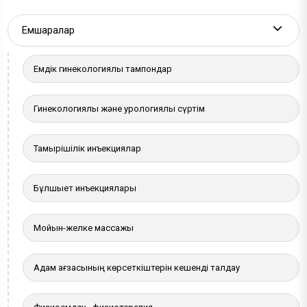
Емшаралар
More a
Емдік гинекологиялық тампондар
Гинекологиялық және урологиялық сүртім
Тамырішілік инъекциялар
Бұлшықет инъекциялары
Мойын-желке массажы
Адам ағзасының көрсеткіштерін кешенді талдау