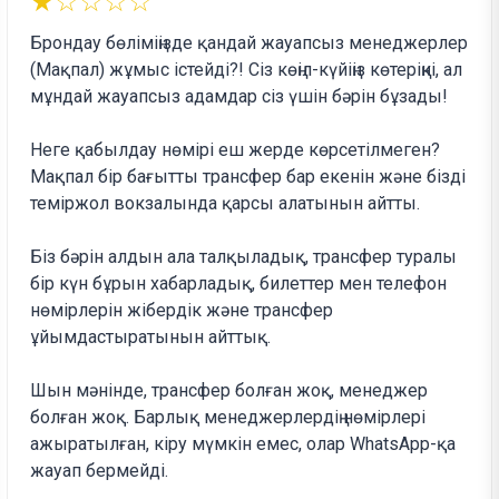
★☆☆☆☆
Брондау бөліміңізде қандай жауапсыз менеджерлер
(Мақпал) жұмыс істейді?! Сіз көңіл-күйіңіз көтеріңкі, ал
мұндай жауапсыз адамдар сіз үшін бәрін бұзады!
Неге қабылдау нөмірі еш жерде көрсетілмеген?
Мақпал бір бағытты трансфер бар екенін және бізді
теміржол вокзалында қарсы алатынын айтты.
Біз бәрін алдын ала талқыладық, трансфер туралы
бір күн бұрын хабарладық, билеттер мен телефон
нөмірлерін жібердік және трансфер
ұйымдастыратынын айттық.
Шын мәнінде, трансфер болған жоқ, менеджер
болған жоқ. Барлық менеджерлердің нөмірлері
ажыратылған, кіру мүмкін емес, олар WhatsApp-қа
жауап бермейді.