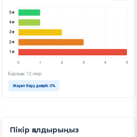
Барлығы: 12 пікір
Жауап беру деңгейі: 0%
Пікір қалдырыңыз