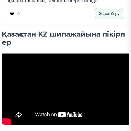
қызды таппадық. Тек Ақша керек болды.
❤️
Жауап беру
0
Қазақстан KZ шипажайына пікірл
ер