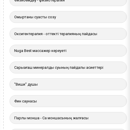
Физиоемдеу - физиотерапия
Омыртқаны суасты созу
Оксигентерапия - оттекті терапияның пайдасы
Nuga Best массажер кереуеті
Сарыағаш минералды суының пайдалы қасиеттері
"Виши" душы
Фин саунасы
Парлы монша - Сақ моншасының жалғасы