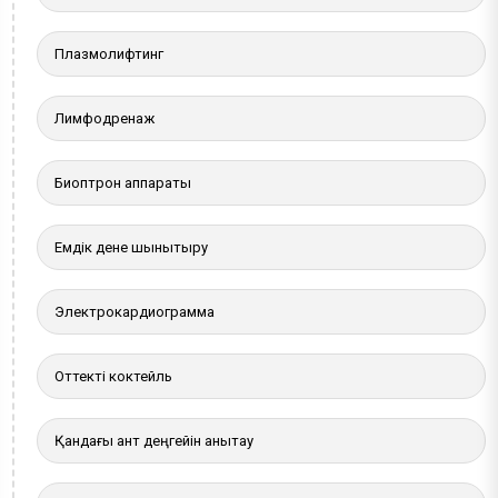
Плазмолифтинг
Лимфодренаж
Биоптрон аппараты
Емдік дене шынықтыру
Электрокардиограмма
Оттекті коктейль
Қандағы қант деңгейін анықтау