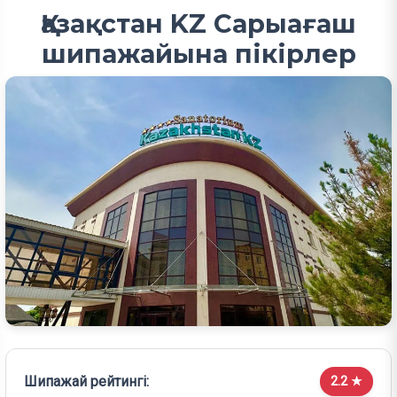
Қазақстан KZ Сарыағаш
шипажайына пікірлер
Шипажай рейтингі:
2.2 ★