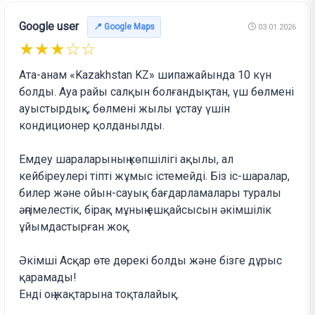
Google user
📍 Google Maps
03.01.2026
★★★☆☆
Ата-анам «Kazakhstan KZ» шипажайында 10 күн
болды. Ауа райы салқын болғандықтан, үш бөлмені
ауыстырдық; бөлмені жылы ұстау үшін
кондиционер қолданылды.
Емдеу шараларының көпшілігі ақылы, ал
кейбіреулері тіпті жұмыс істемейді. Біз іс-шаралар,
билер және ойын-сауық бағдарламалары туралы
әңгімелестік, бірақ мұның ешқайсысын әкімшілік
ұйымдастырған жоқ.
Әкімші Асқар өте дөрекі болды және бізге дұрыс
қарамады!
Енді оң жақтарына тоқталайық.