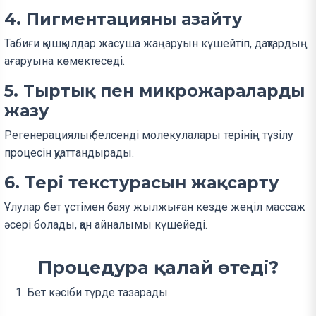
4. Пигментацияны азайту
Табиғи қышқылдар жасуша жаңаруын күшейтіп, дақтардың
ағаруына көмектеседі.
5. Тыртық пен микрожараларды
жазу
Регенерациялық белсенді молекулалары терінің түзілу
процесін қуаттандырады.
6. Тері текстурасын жақсарту
Ұлулар бет үстімен баяу жылжыған кезде жеңіл массаж
әсері болады, қан айналымы күшейеді.
Процедура қалай өтеді?
Бет кәсіби түрде тазарады.