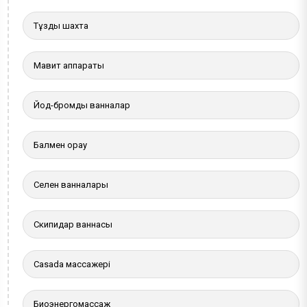
Тұзды шахта
Мавит аппараты
Йод-бромды ванналар
Балмен орау
Селен ванналары
Скипидар ваннасы
Casada массажері
Биоэнергомассаж