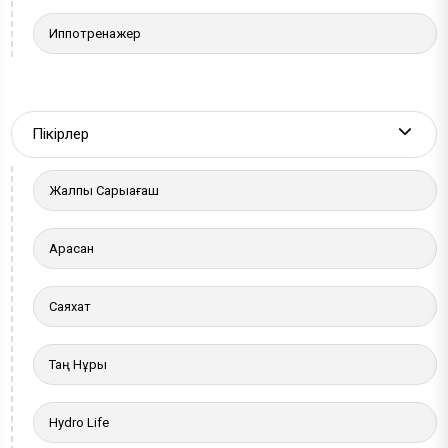
Иппотренажер
Пікірлер
More a
Жалпы Сарыағаш
Арасан
Саяхат
Таң Нұры
Hydro Life