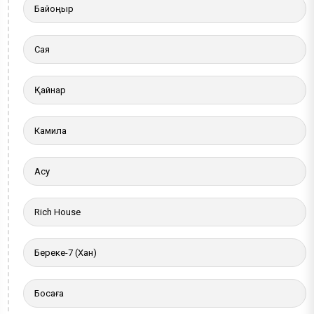
Байқоңыр
Сая
Қайнар
Камила
Ақсу
Rich House
Береке-7 (Хан)
Босаға