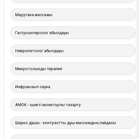
Марутака массажы
Гастроэнтеролог қабылдауы
Невропатолог қабылдауы
Микротолқынды терапия
Инфрақызыл сауна
АМОК - ішекті мониторлы тазарту
Шарко душы - контрастты душ-массаждың пайдасы