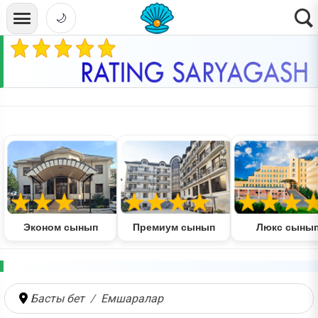
🌙
Эконом сынып
Премиум сынып
Люкс сыны
Басты бет
Емшаралар