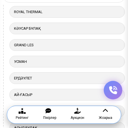
ROYAL THERMAL
КӘУСАР БҰЛАҚ
GRAND LES
УСМАН
ЕРДӘУЛЕТ
АЙ-ҒАСЫР
АКВА МИНЕРАЛ
Рейтинг
Пікірлер
Аукцион
Жоғарыға
АСЫЛ БҰЛАҚ