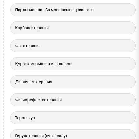
Парлы монша - Сақ моншасының жалғасы
Карбокситерапия
Фототерапия
Құрғақ көмірқышқыл ванналары
Диадинамотерапия
Физиорефлексотерапия
Терренкур
Гирудотерапия (сүлік салу)