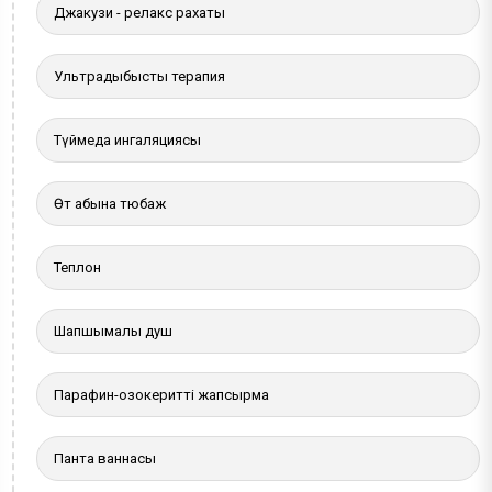
Джакузи - релакс рахаты
Ультрадыбыстық терапия
Түймедақ ингаляциясы
Өт қабына тюбаж
Теплон
Шапшымалы душ
Парафин-озокеритті жапсырма
Панта ваннасы