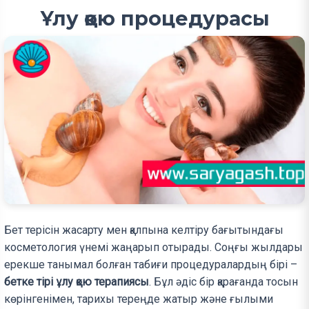
Ұлу қою процедурасы
Бет терісін жасарту мен қалпына келтіру бағытындағы
косметология үнемі жаңарып отырады. Соңғы жылдары
ерекше танымал болған табиғи процедуралардың бірі –
бетке тірі ұлу қою терапиясы
. Бұл әдіс бір қарағанда тосын
көрінгенімен, тарихы тереңде жатыр және ғылыми