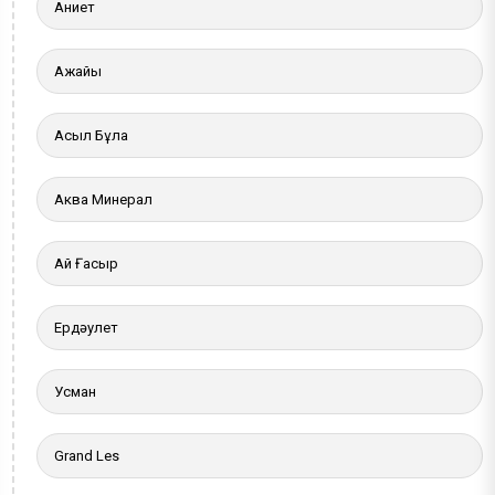
Ақниет
Ақжайық
Асыл Бұлақ
Аква Минерал
Ай Ғасыр
Ердәулет
Усман
Grand Les