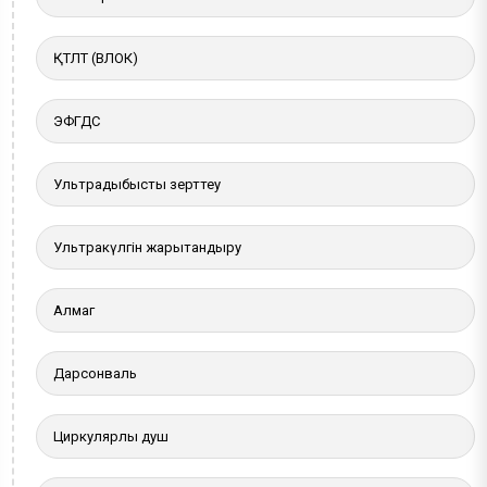
ҚТЛТ (ВЛОК)
ЭФГДС
Ультрадыбыстық зерттеу
Ультракүлгін жарықтандыру
Алмаг
Дарсонваль
Циркулярлы душ