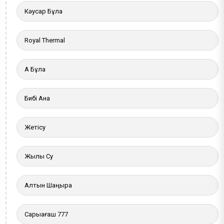
Кәусар Бұлақ
Royal Thermal
Ақ Бұлақ
Бибі Ана
Жетісу
Жылы Су
Алтын Шаңырақ
Сарыағаш 777