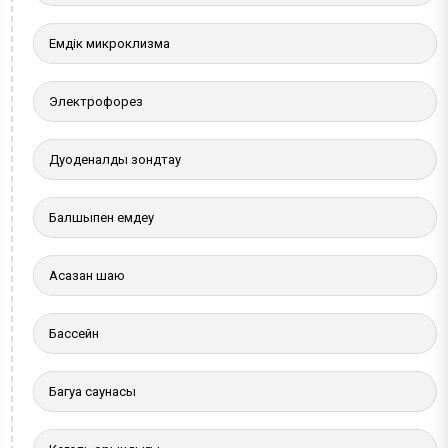
Емдік микроклизма
Электрофорез
Дуоденалды зондтау
Балшықпен емдеу
Асқазан шаю
Бассейн
Багуа саунасы