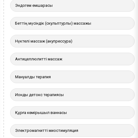
Эндогем емшарасы
Беттің мүсіндік (скульптурлы) массажы
Нүктелі массаж (акупрессура)
Антицеллюлитті массаж
Мануалды терапия
Иондық детокс терапиясы
Құрғақ көмірқышқыл ваннасы
Электромагнитті миостимуляция