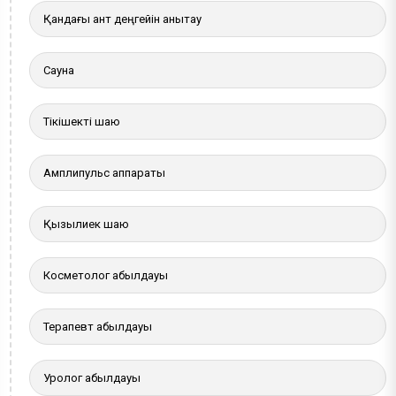
Қандағы қант деңгейін анықтау
Сауна
Тікішекті шаю
Амплипульс аппараты
Қызылиек шаю
Косметолог қабылдауы
Терапевт қабылдауы
Уролог қабылдауы