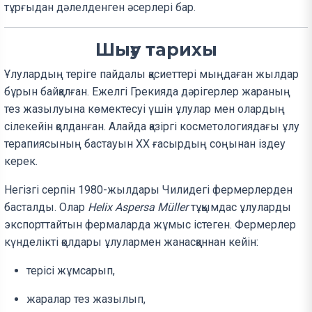
тұрғыдан дәлелденген әсерлері бар.
Шығу тарихы
Ұлулардың теріге пайдалы қасиеттері мыңдаған жылдар
бұрын байқалған. Ежелгі Грекияда дәрігерлер жараның
тез жазылуына көмектесуі үшін ұлулар мен олардың
сілекейін қолданған. Алайда қазіргі косметологиядағы ұлу
терапиясының бастауын XX ғасырдың соңынан іздеу
керек.
Негізгі серпін 1980-жылдары Чилидегі фермерлерден
басталды. Олар
Helix Aspersa Müller
тұқымдас ұлуларды
экспорттайтын фермаларда жұмыс істеген. Фермерлер
күнделікті қолдары ұлулармен жанасқаннан кейін:
терісі жұмсарып,
жаралар тез жазылып,