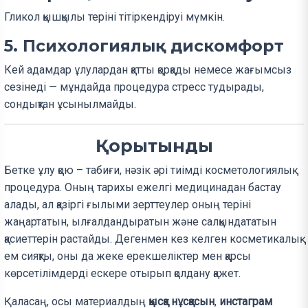
Гликол қышқылы теріні тітіркендіруі мүмкін.
5. Психологиялық дискомфорт
Кей адамдар ұлулардан қатты қорқады немесе жағымсыз
сезінеді — мұндайда процедура стресс тудырады,
сондықтан ұсынылмайды.
Қорытынды
Бетке ұлу қою – табиғи, нәзік әрі тиімді косметологиялық
процедура. Оның тарихы ежелгі медицинадан бастау
алады, ал қазіргі ғылыми зерттеулер оның теріні
жаңартатын, ылғалдандыратын және салқындататын
қасиеттерін растайды. Дегенмен кез келген косметикалық
ем сияқты, оны да жеке ерекшеліктер мен қарсы
көрсетілімдерді ескере отырып қолдану қажет.
Қаласаң, осы материалдың
қысқа нұсқасын
,
инстаграм