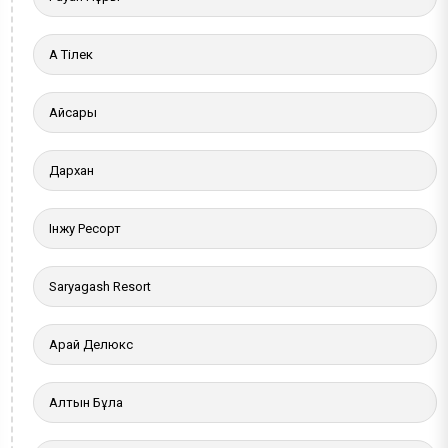
Ақ Тілек
Айсары
Дархан
Інжу Ресорт
Saryagash Resort
Арай Делюкс
Алтын Бұлақ