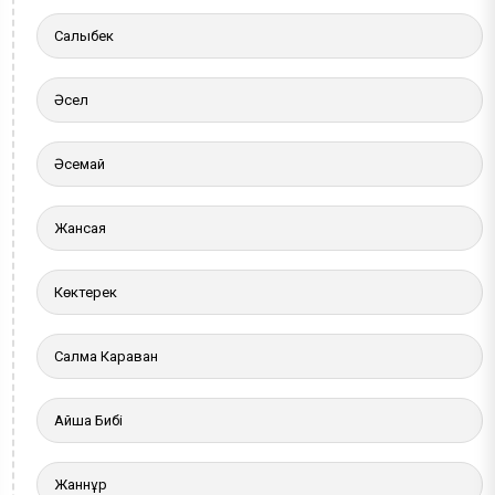
Салыбек
Әсел
Әсемай
Жансая
Көктерек
Салма Караван
Айша Бибі
Жаннұр