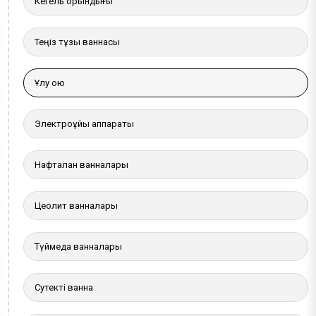
Кегель орындығы
Теңіз тұзы ваннасы
Ұлу қою
Электроұйқы аппараты
Нафталан ванналары
Цеолит ванналары
Түймедақ ванналары
Сутекті ванна