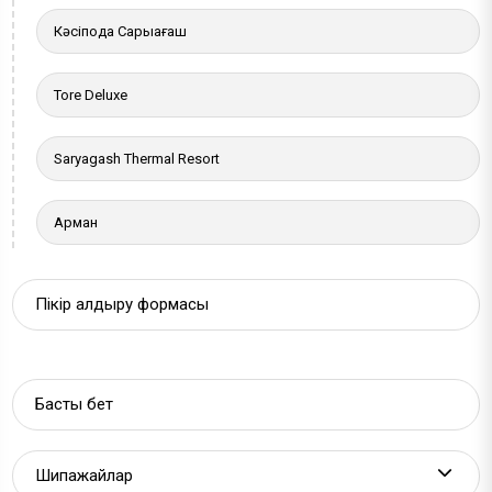
Кәсіподақ Сарыағаш
Tore Deluxe
Saryagash Thermal Resort
Арман
Пікір қалдыру формасы
Басты бет
Шипажайлар
More a