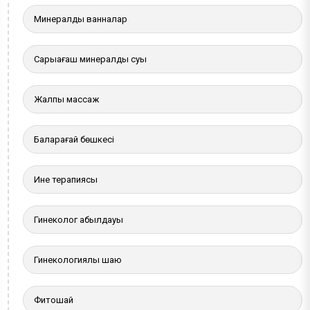
Минералды ванналар
Сарыағаш минералды суы
Жалпы массаж
Балқарағай бөшкесі
Ине терапиясы
Гинеколог қабылдауы
Гинекологиялық шаю
Фитошай