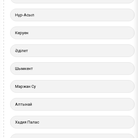
Нұр-Асыл
Керуен
Әділет
Шымкент
Маржан Су
Алтынай
Хадия Палас