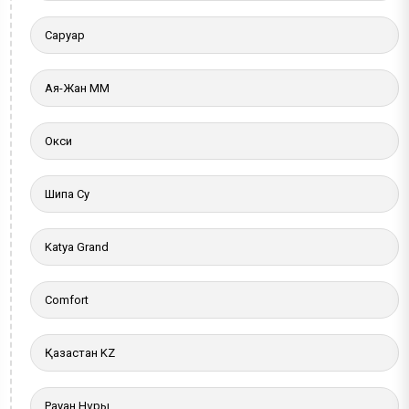
Саруар
Ая-Жан ММ
Окси
Шипа Су
Katya Grand
Comfort
Қазақстан KZ
Рауан Нұры