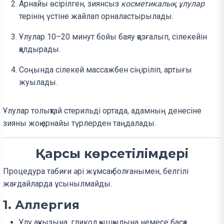
Арнайы өсірілген, зиянсыз
косметикалық ұлулар
терінің үстіне жайлап орналастырылады.
Ұлулар 10–20 минут бойы баяу қозғалып, сілекейін
қалдырады.
Соңында сілекей массажбен сіңіріліп, артығы
жуылады.
Ұлулар толықтай стерильді ортада, адамның денесіне
зияны жоқ арнайы түрлерден таңдалады.
Қарсы көрсетілімдері
Процедура табиғи әрі жұмсақ болғанымен, белгілі
жағдайларда ұсынылмайды.
1. Аллергия
Ұлу ақуызына, гликол қышқылына немесе басқа