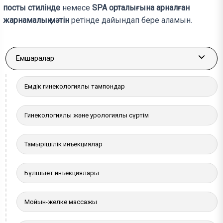
посты стилінде
немесе
SPA орталығына арналған
жарнамалық мәтін
ретінде дайындап бере аламын.
Емшаралар
More a
Емдік гинекологиялық тампондар
Гинекологиялық және урологиялық сүртім
Тамырішілік инъекциялар
Бұлшықет инъекциялары
Мойын-желке массажы