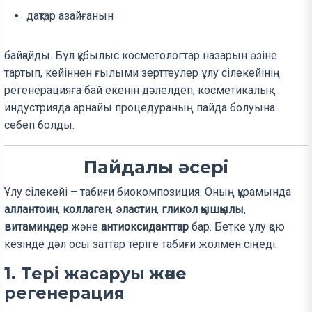
дақтар азайғанын
байқайды. Бұл құбылыс косметологтар назарын өзіне
тартып, кейіннен ғылыми зерттеулер ұлу сілекейінің
регенерацияға бай екенін дәлелдеп, косметикалық
индустрияда арнайы процедураның пайда болуына
себеп болды.
Пайдалы әсері
Ұлу сілекейі – табиғи биокомпозиция. Оның құрамында
аллантоин
,
коллаген
,
эластин
,
гликол қышқылы
,
витаминдер
және
антиоксиданттар
бар. Бетке ұлу қою
кезінде дәл осы заттар теріге табиғи жолмен сіңеді.
1. Тері жасаруы және
регенерация