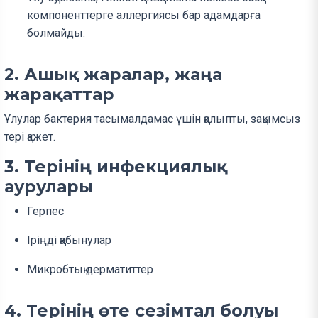
компоненттерге аллергиясы бар адамдарға
болмайды.
2. Ашық жаралар, жаңа
жарақаттар
Ұлулар бактерия тасымалдамас үшін қалыпты, зақымсыз
тері қажет.
3. Терінің инфекциялық
аурулары
Герпес
Іріңді қабынулар
Микробтық дерматиттер
4. Терінің өте сезімтал болуы