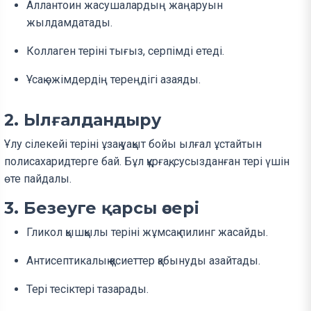
Аллантоин жасушалардың жаңаруын
жылдамдатады.
Коллаген теріні тығыз, серпімді етеді.
Ұсақ әжімдердің тереңдігі азаяды.
2. Ылғалдандыру
Ұлу сілекейі теріні ұзақ уақыт бойы ылғал ұстайтын
полисахаридтерге бай. Бұл құрғақ, сусызданған тері үшін
өте пайдалы.
3. Безеуге қарсы әсері
Гликол қышқылы теріні жұмсақ пилинг жасайды.
Антисептикалық қасиеттер қабынуды азайтады.
Тері тесіктері тазарады.