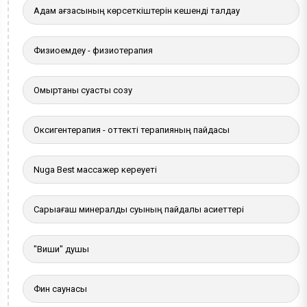
Адам ағзасының көрсеткіштерін кешенді талдау
Физиоемдеу - физиотерапия
Омыртқаны суасты созу
Оксигентерапия - оттекті терапияның пайдасы
Nuga Best массажер кереуеті
Сарыағаш минералды суының пайдалы қасиеттері
"Виши" душы
Фин саунасы