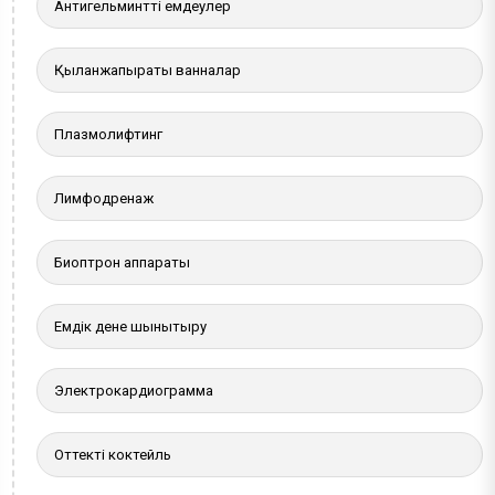
Антигельминтті емдеулер
Қылқанжапырақты ванналар
Плазмолифтинг
Лимфодренаж
Биоптрон аппараты
Емдік дене шынықтыру
Электрокардиограмма
Оттекті коктейль