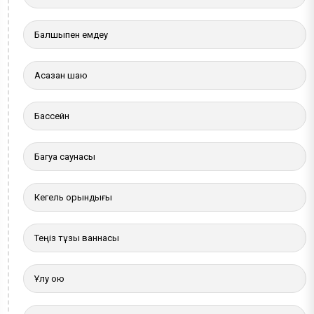
Балшықпен емдеу
Асқазан шаю
Бассейн
Багуа саунасы
Кегель орындығы
Теңіз тұзы ваннасы
Ұлу қою