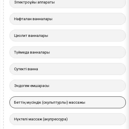
Электроұйқы аппараты
Нафталан ванналары
Цеолит ванналары
Түймедақ ванналары
Сутекті ванна
Эндогем емшарасы
Беттің мүсіндік (скульптурлы) массажы
Нүктелі массаж (акупрессура)