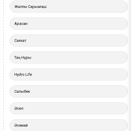
Жалпы Сарыағаш
Арасан
Саяхат
Таң Нұры
Hydro Life
Салыбек
Әсел
Әсемай