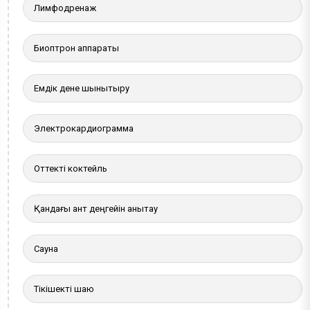
Лимфодренаж
Биоптрон аппараты
Емдік дене шынықтыру
Электрокардиограмма
Оттекті коктейль
Қандағы қант деңгейін анықтау
Сауна
Тікішекті шаю