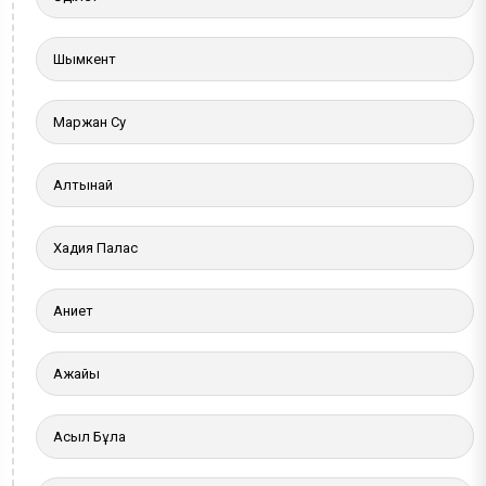
Шымкент
Маржан Су
Алтынай
Хадия Палас
Ақниет
Ақжайық
Асыл Бұлақ