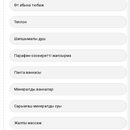
Өт қабына тюбаж
Теплон
Шапшымалы душ
Парафин-озокеритті жапсырма
Панта ваннасы
Минералды ванналар
Сарыағаш минералды суы
Жалпы массаж