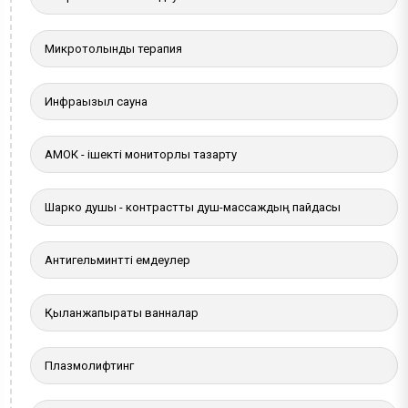
Микротолқынды терапия
Инфрақызыл сауна
АМОК - ішекті мониторлы тазарту
Шарко душы - контрастты душ-массаждың пайдасы
Антигельминтті емдеулер
Қылқанжапырақты ванналар
Плазмолифтинг