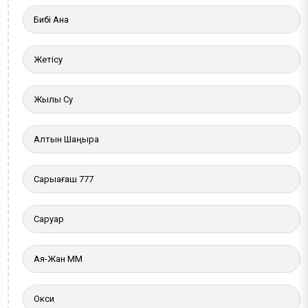
Бибі Ана
Жетісу
Жылы Су
Алтын Шаңырақ
Сарыағаш 777
Саруар
Ая-Жан ММ
Окси