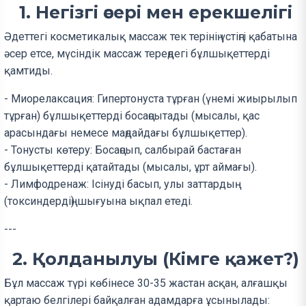
1. Негізгі әсері мен ерекшелігі
Әдеттегі косметикалық массаж тек терінің үстіңгі қабатына
әсер етсе, мүсіндік массаж тереңдегі бұлшықеттерді
қамтиды.
- Миорелаксация: Гипертонуста тұрған (үнемі жиырылып
тұрған) бұлшықеттерді босаңсытады (мысалы, қас
арасындағы немесе маңдайдағы бұлшықеттер).
- Тонусты көтеру: Босаңсып, салбырай бастаған
бұлшықеттерді қатайтады (мысалы, ұрт аймағы).
- Лимфодренаж: Ісінуді басып, улы заттардың
(токсиндердің) шығуына ықпал етеді.
---
2. Қолданылуы (Кімге қажет?)
Бұл массаж түрі көбінесе 30-35 жастан асқан, алғашқы
қартаю белгілері байқалған адамдарға ұсынылады: