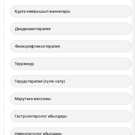
Құрғақ көмірқышқыл ванналары
Диадинамотерапия
Физиорефлексотерапия
Терренкур
Гирудотерапия (сүлік салу)
Марутака массажы
Гастроэнтеролог қабылдауы
Невропатолог қабылдауы