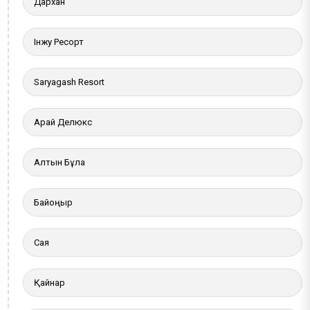
Дархан
Інжу Ресорт
Saryagash Resort
Арай Делюкс
Алтын Бұлақ
Байқоңыр
Сая
Қайнар