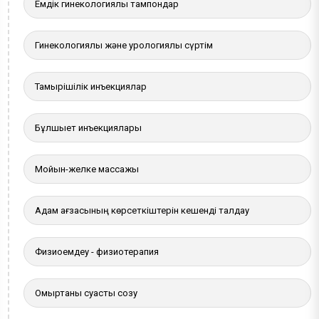
Емдік гинекологиялық тампондар
Гинекологиялық және урологиялық сүртім
Тамырішілік инъекциялар
Бұлшықет инъекциялары
Мойын-желке массажы
Адам ағзасының көрсеткіштерін кешенді талдау
Физиоемдеу - физиотерапия
Омыртқаны суасты созу