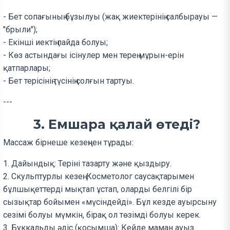
- Бет сопағының бұзылуы (жақ жиектерінің салбырауы —
"брыли");
- Екінші иектің пайда болуы;
- Көз астындағы ісінулер мен терең мұрын-ерін
қатпарлары;
- Бет терісінің түсінің солғын тартуы.
---
3. Емшара қалай өтеді?
Массаж бірнеше кезеңнен тұрады:
1. Дайындық: Теріні тазарту және қыздыру.
2. Скульптурлы кезең: Косметолог саусақтарымен
бұлшықеттерді мықтап ұстап, оларды белгілі бір
сызықтар бойымен «мүсіндейді». Бұл кезде ауырсыну
сезімі болуы мүмкін, бірақ ол төзімді болуы керек.
3. Буккальды әдіс (қосымша): Кейде маман ауыз