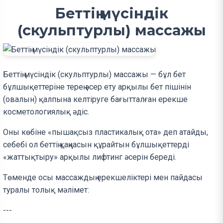
Беттің мүсіндік
(скульптурлы) массажы
Беттің мүсіндік (скульптурлы) массажы — бұл бет
бұлшықеттеріне терең әсер ету арқылы бет пішінін
(овалын) қалпына келтіруге бағытталған ерекше
косметологиялық әдіс.
Оны көбіне «пышақсыз пластикалық ота» деп атайды,
себебі ол беттің қаңқасын құрайтын бұлшықеттерді
«жаттықтыру» арқылы лифтинг әсерін береді.
Төменде осы массаждың ерекшеліктері мен пайдасы
туралы толық мәлімет:
---