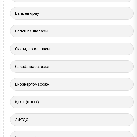
Балмен орау
Селен ванналары
Скипидар ваннасы
Casada массажері
Биоэнергомассаж
ҚТЛТ (ВЛОК)
ЭФГДС