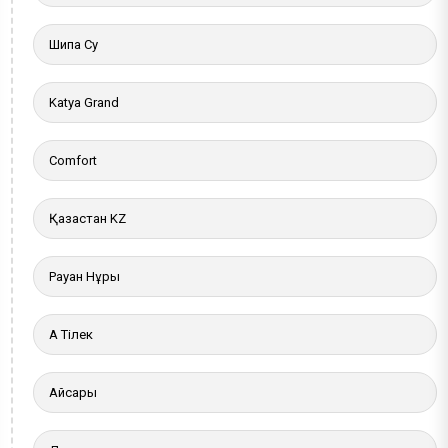
Шипа Су
Katya Grand
Comfort
Қазақстан KZ
Рауан Нұры
Ақ Тілек
Айсары