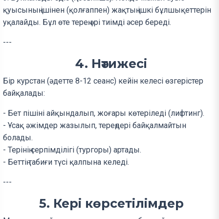
қуысының ішінен (қолғаппен) жақтың ішкі бұлшықеттерін
уқалайды. Бұл өте терең әрі тиімді әсер береді.
---
4. Нәтижесі
Бір курстан (әдетте 8-12 сеанс) кейін келесі өзгерістер
байқалады:
- Бет пішіні айқындалып, жоғары көтеріледі (лифтинг).
- Ұсақ әжімдер жазылып, тереңдері байқалмайтын
болады.
- Терінің серпімділігі (тургоры) артады.
- Беттің табиғи түсі қалпына келеді.
---
5. Кері көрсетілімдер