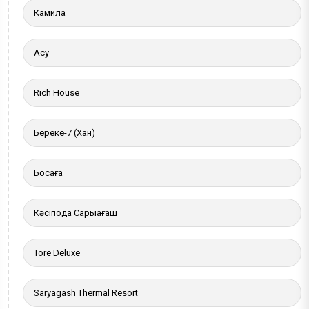
Камила
Ақсу
Rich House
Береке-7 (Хан)
Босаға
Кәсіподақ Сарыағаш
Tore Deluxe
Saryagash Thermal Resort