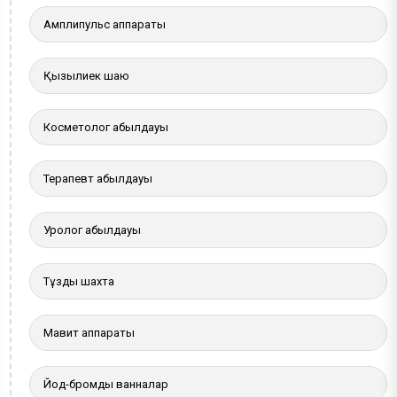
Амплипульс аппараты
Қызылиек шаю
Косметолог қабылдауы
Терапевт қабылдауы
Уролог қабылдауы
Тұзды шахта
Мавит аппараты
Йод-бромды ванналар