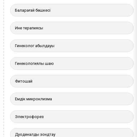
Балқарағай бөшкесі
Ине терапиясы
Гинеколог қабылдауы
Гинекологиялық шаю
Фитошай
Емдік микроклизма
Электрофорез
Дуоденалды зондтау