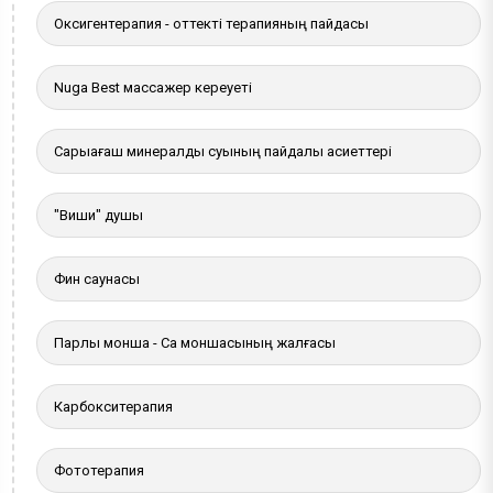
Оксигентерапия - оттекті терапияның пайдасы
Nuga Best массажер кереуеті
Сарыағаш минералды суының пайдалы қасиеттері
"Виши" душы
Фин саунасы
Парлы монша - Сақ моншасының жалғасы
Карбокситерапия
Фототерапия