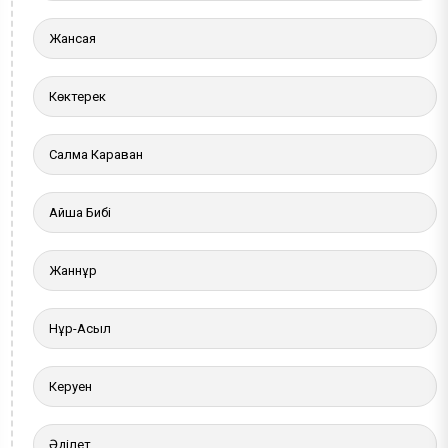
Жансая
Көктерек
Салма Караван
Айша Бибі
Жаннұр
Нұр-Асыл
Керуен
Әділет