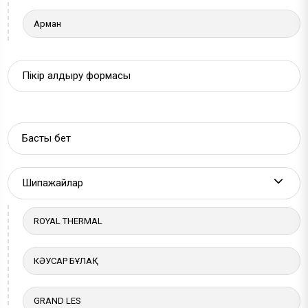
Арман
Пікір қалдыру формасы
Басты бет
Шипажайлар
More a
ROYAL THERMAL
КӘУСАР БҰЛАҚ
GRAND LES