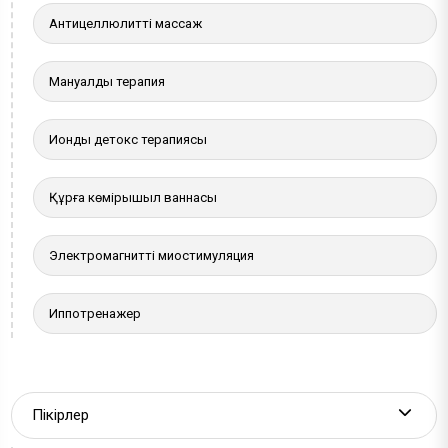
Антицеллюлитті массаж
Мануалды терапия
Иондық детокс терапиясы
Құрғақ көмірқышқыл ваннасы
Электромагнитті миостимуляция
Иппотренажер
Пікірлер
More a