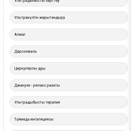
Ультрадыбыстық зерттеу
Ультракүлгін жарықтандыру
Алмаг
Дарсонваль
Циркулярлы душ
Джакузи - релакс рахаты
Ультрадыбыстық терапия
Түймедақ ингаляциясы