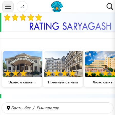
🌙
Эконом сынып
Премиум сынып
Люкс сыны
Басты бет
Емшаралар