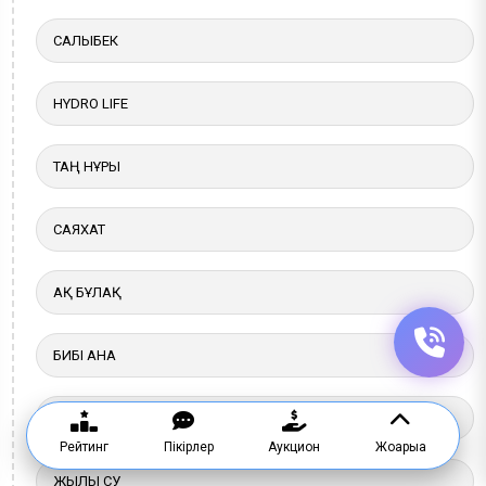
САЛЫБЕК
HYDRO LIFE
ТАҢ НҰРЫ
САЯХАТ
АҚ БҰЛАҚ
БИБІ АНА
ЖЕТІСУ
Рейтинг
Пікірлер
Аукцион
Жоғарыға
ЖЫЛЫ СУ