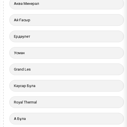
Аква Минерал
Ай Ғасыр
Ердәулет
Усман
Grand Les
Кәусар Бұлақ
Royal Thermal
Ақ Бұлақ