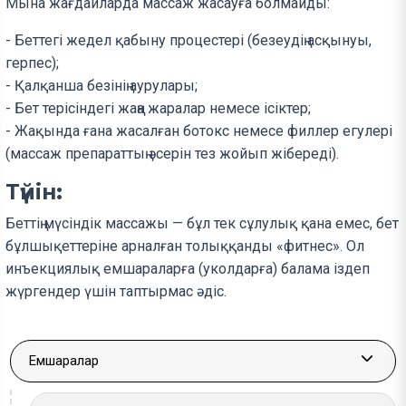
Мына жағдайларда массаж жасауға болмайды:
- Беттегі жедел қабыну процестері (безеудің асқынуы,
герпес);
- Қалқанша безінің аурулары;
- Бет терісіндегі жаңа жаралар немесе ісіктер;
- Жақында ғана жасалған ботокс немесе филлер егулері
(массаж препараттың әсерін тез жойып жібереді).
Түйін:
Беттің мүсіндік массажы — бұл тек сұлулық қана емес, бет
бұлшықеттеріне арналған толыққанды «фитнес». Ол
инъекциялық емшараларға (уколдарға) балама іздеп
жүргендер үшін таптырмас әдіс.
Емшаралар
More a