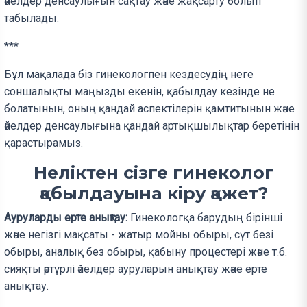
әйелдер денсаулығын сақтау және жақсарту болып
табылады.
***
Бұл мақалада біз гинекологпен кездесудің неге
соншалықты маңызды екенін, қабылдау кезінде не
болатынын, оның қандай аспектілерін қамтитынын және
әйелдер денсаулығына қандай артықшылықтар беретінін
қарастырамыз.
Неліктен сізге гинеколог
қабылдауына кіру қажет?
Ауруларды ерте анықтау:
Гинекологқа барудың бірінші
және негізгі мақсаты - жатыр мойны обыры, сүт безі
обыры, аналық без обыры, қабыну процестері және т.б.
сияқты әртүрлі әйелдер ауруларын анықтау және ерте
анықтау.