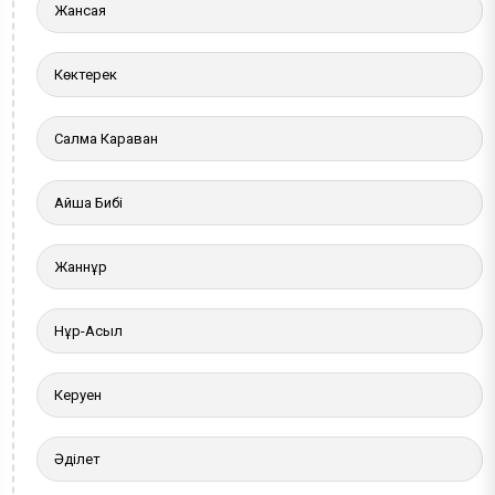
Жансая
Көктерек
Салма Караван
Айша Бибі
Жаннұр
Нұр-Асыл
Керуен
Әділет