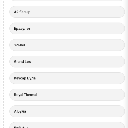
Ай Ғасыр
Ердәулет
Усман
Grand Les
Кәусар Бұлақ
Royal Thermal
Ақ Бұлақ
Бибі Ана