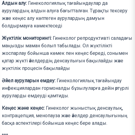
Алдын алу:
Гинекологиялық тағайындаулар да
аурулардың алдын алуға бағытталған. Тұрақты тексеру
және кеңес алу көптеген аурулардың дамуын
болдырмауға көмектеседі
Жүктілік мониторингі:
Гинеколог репродуктивті саладағы
маңызды маман болып табылады. Ол жүктілікті
жоспарлау бойынша көмек пен кеңес береді, сонымен
қатар жүкті әйелдердің денсаулығын бақылайды және
жүктілік процесін бақылайды
Әйел ауруларын емдеу:
Гинекологиялық тағайындау
инфекциялардан гормоналды бұзылуларға дейін әртүрлі
ауруларды емдеуді қамтиды.
Кеңес және кеңес:
Гинеколог жыныстық денсаулық,
контрацепция, менопауза және әйелдер денсаулығының
басқа аспектілері бойынша кеңес бере алады.