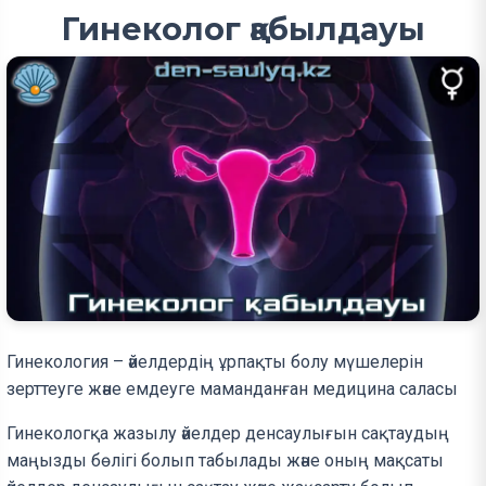
Гинеколог қабылдауы
Гинекология – әйелдердің ұрпақты болу мүшелерін
зерттеуге және емдеуге маманданған медицина саласы
Гинекологқа жазылу әйелдер денсаулығын сақтаудың
маңызды бөлігі болып табылады және оның мақсаты