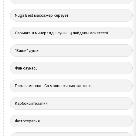
Nuga Best массажер кереуеті
Сарыағаш минералды суының пайдалы қасиеттері
"Виши" душы
Фин саунасы
Парлы монша - Сақ моншасының жалғасы
Карбокситерапия
Фототерапия