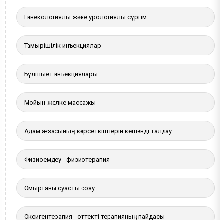
Гинекологиялық және урологиялық сүртім
Тамырішілік инъекциялар
Бұлшықет инъекциялары
Мойын-желке массажы
Адам ағзасының көрсеткіштерін кешенді талдау
Физиоемдеу - физиотерапия
Омыртқаны суасты созу
Оксигентерапия - оттекті терапияның пайдасы