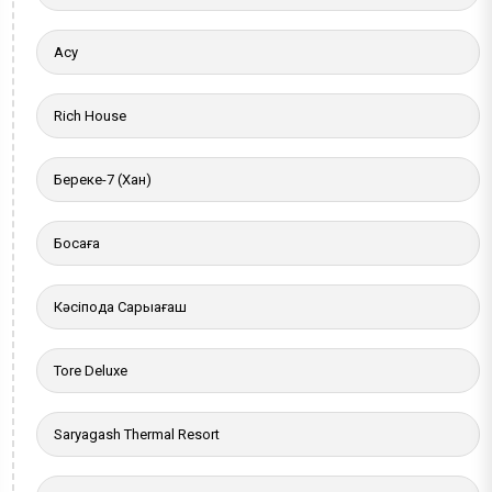
Ақсу
Rich House
Береке-7 (Хан)
Босаға
Кәсіподақ Сарыағаш
Tore Deluxe
Saryagash Thermal Resort