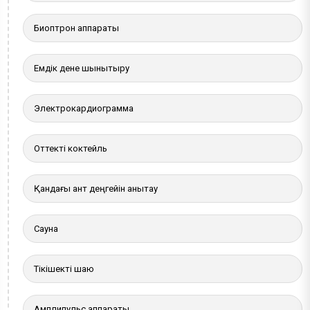
Биоптрон аппараты
Емдік дене шынықтыру
Электрокардиограмма
Оттекті коктейль
Қандағы қант деңгейін анықтау
Сауна
Тікішекті шаю
Амплипульс аппараты