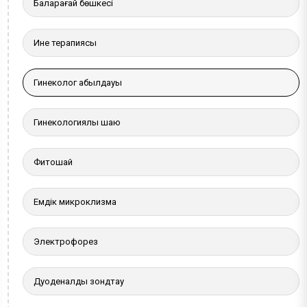
Балқарағай бөшкесі
Ине терапиясы
Гинеколог қабылдауы
Гинекологиялық шаю
Фитошай
Емдік микроклизма
Электрофорез
Дуоденалды зондтау