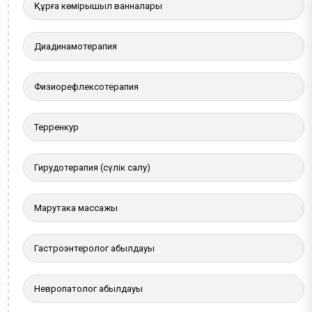
Құрғақ көмірқышқыл ванналары
Диадинамотерапия
Физиорефлексотерапия
Терренкур
Гирудотерапия (сүлік салу)
Марутака массажы
Гастроэнтеролог қабылдауы
Невропатолог қабылдауы