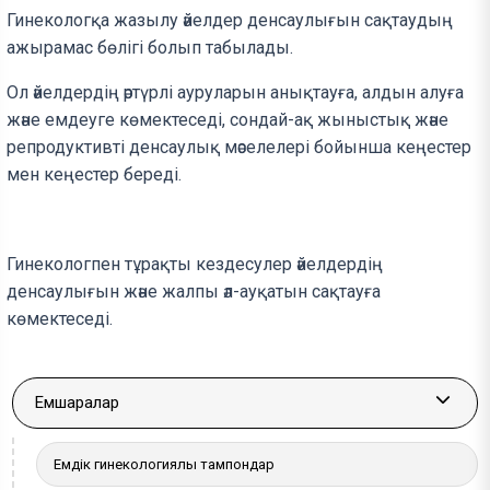
Гинекологқа жазылу әйелдер денсаулығын сақтаудың
ажырамас бөлігі болып табылады.
Ол әйелдердің әртүрлі ауруларын анықтауға, алдын алуға
және емдеуге көмектеседі, сондай-ақ жыныстық және
репродуктивті денсаулық мәселелері бойынша кеңестер
мен кеңестер береді.
Гинекологпен тұрақты кездесулер әйелдердің
денсаулығын және жалпы әл-ауқатын сақтауға
көмектеседі.
Емшаралар
More a
Емдік гинекологиялық тампондар