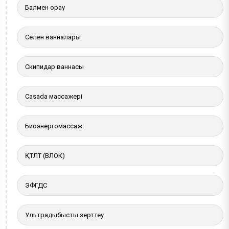
Балмен орау
Селен ванналары
Скипидар ваннасы
Casada массажері
Биоэнергомассаж
ҚТЛТ (ВЛОК)
ЭФГДС
Ультрадыбыстық зерттеу