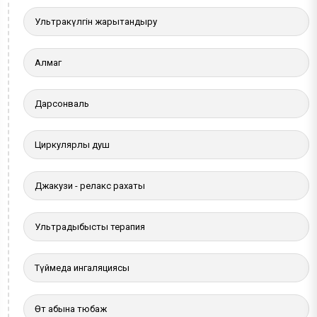
Ультракүлгін жарықтандыру
Алмаг
Дарсонваль
Циркулярлы душ
Джакузи - релакс рахаты
Ультрадыбыстық терапия
Түймедақ ингаляциясы
Өт қабына тюбаж