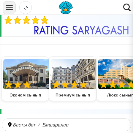
🌙
Эконом сынып
Премиум сынып
Люкс сыны
Басты бет
Емшаралар