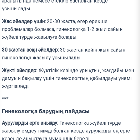
аралығында немесе етеккір басталған кезде
ұсынылады.
Жас әйелдер үшін:
20-30 жаста, егер ерекше
проблемалар болмаса, гинекологқа 1-2 жыл сайын
жүйелі түрде жазылуға болады.
30 жастан асқан әйелдер:
30 жастан кейін жыл сайын
гинекологқа жазылу ұсынылады
Жүкті әйелдер:
Жүктілік кезінде ұрықтың жағдайы мен
дамуын бақылау үшін гинекологтың қабылдауы үнемі
жүргізіледі.
***
Гинекологқа барудың пайдасы
Ауруларды ерте анықтау:
Гинекологқа жүйелі түрде
жазылу емдеу тиімді болған кезде ауруларды ең ерте
кезеңде анықтауға мүмкіндік береді.