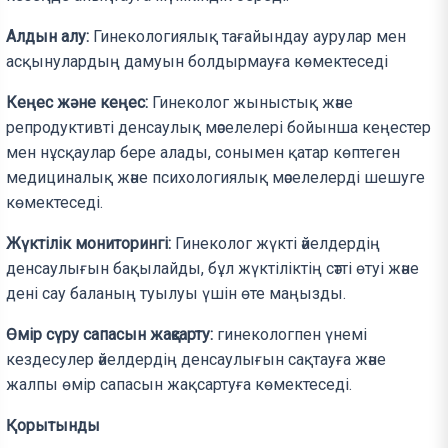
Алдын алу:
Гинекологиялық тағайындау аурулар мен
асқынулардың дамуын болдырмауға көмектеседі
Кеңес және кеңес:
Гинеколог жыныстық және
репродуктивті денсаулық мәселелері бойынша кеңестер
мен нұсқаулар бере алады, сонымен қатар көптеген
медициналық және психологиялық мәселелерді шешуге
көмектеседі.
Жүктілік мониторингі:
Гинеколог жүкті әйелдердің
денсаулығын бақылайды, бұл жүктіліктің сәтті өтуі және
дені сау баланың туылуы үшін өте маңызды.
Өмір сүру сапасын жақсарту:
гинекологпен үнемі
кездесулер әйелдердің денсаулығын сақтауға және
жалпы өмір сапасын жақсартуға көмектеседі.
Қорытынды