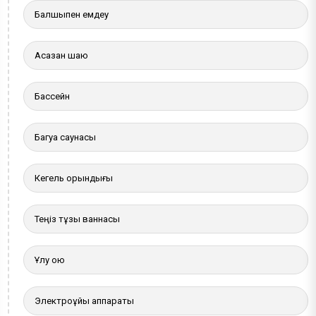
Балшықпен емдеу
Асқазан шаю
Бассейн
Багуа саунасы
Кегель орындығы
Теңіз тұзы ваннасы
Ұлу қою
Электроұйқы аппараты