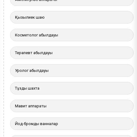
Қызылиек шаю
Косметолог қабылдауы
Терапевт қабылдауы
Уролог қабылдауы
Тұзды шахта
Мавит аппараты
Йод-бромды ванналар