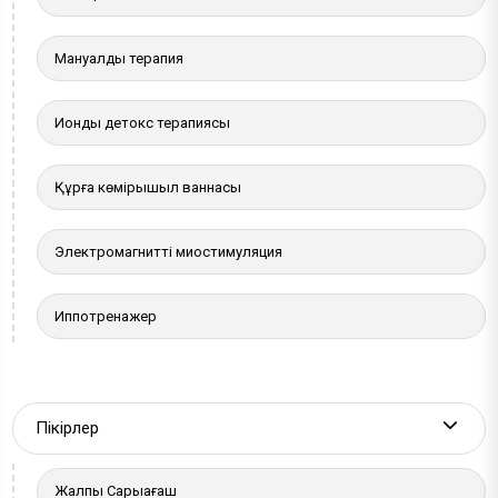
Мануалды терапия
Иондық детокс терапиясы
Құрғақ көмірқышқыл ваннасы
Электромагнитті миостимуляция
Иппотренажер
Пікірлер
More a
Жалпы Сарыағаш