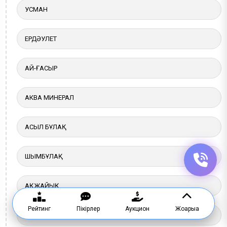
УСМАН
ЕРДӘУЛЕТ
АЙ-ҒАСЫР
АКВА МИНЕРАЛ
АСЫЛ БҰЛАҚ
ШЫМБҰЛАҚ
АҚЖАЙЫҚ
Рейтинг
Пікірлер
Аукцион
Жоғарыға
АҚНИЕТ