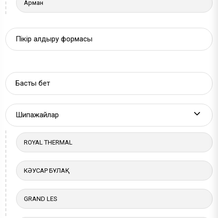
Арман
Пікір қалдыру формасы
Басты бет
Шипажайлар
More a
ROYAL THERMAL
КӘУСАР БҰЛАҚ
GRAND LES