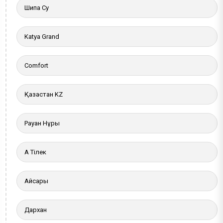
Шипа Су
Katya Grand
Comfort
Қазақстан KZ
Рауан Нұры
Ақ Тілек
Айсары
Дархан