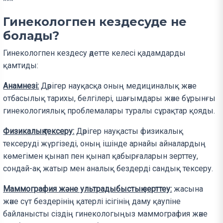
***
Гинекологпен кездесуде не
болады?
Гинекологпен кездесу әдетте келесі қадамдарды
қамтиды:
Анамнезі:
Дәрігер науқасқа оның медициналық және
отбасылық тарихы, белгілері, шағымдары және бұрынғы
гинекологиялық проблемалары туралы сұрақтар қояды.
Физикалық тексеру:
Дәрігер науқасты физикалық
тексеруді жүргізеді, оның ішінде арнайы айналардың
көмегімен қынап пен қынап қабырғаларын зерттеу,
сондай-ақ жатыр мен аналық бездерді сандық тексеру.
Маммография және ультрадыбыстық зерттеу:
жасына
және сүт бездерінің қатерлі ісігінің даму қаупіне
байланысты сіздің гинекологыңыз маммография және