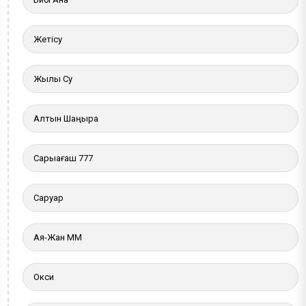
Жетісу
Жылы Су
Алтын Шаңырақ
Сарыағаш 777
Саруар
Ая-Жан ММ
Окси