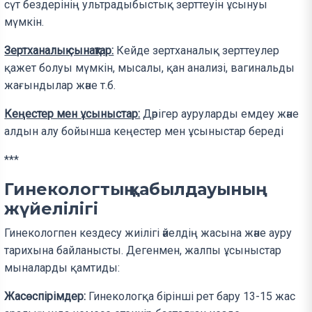
сүт бездерінің ультрадыбыстық зерттеуін ұсынуы
мүмкін.
Зертханалық сынақтар:
Кейде зертханалық зерттеулер
қажет болуы мүмкін, мысалы, қан анализі, вагинальды
жағындылар және т.б.
Кеңестер мен ұсыныстар:
Дәрігер ауруларды емдеу және
алдын алу бойынша кеңестер мен ұсыныстар береді
***
Гинекологтың қабылдауының
жүйелілігі
Гинекологпен кездесу жиілігі әйелдің жасына және ауру
тарихына байланысты. Дегенмен, жалпы ұсыныстар
мыналарды қамтиды:
Жасөспірімдер:
Гинекологқа бірінші рет бару 13-15 жас