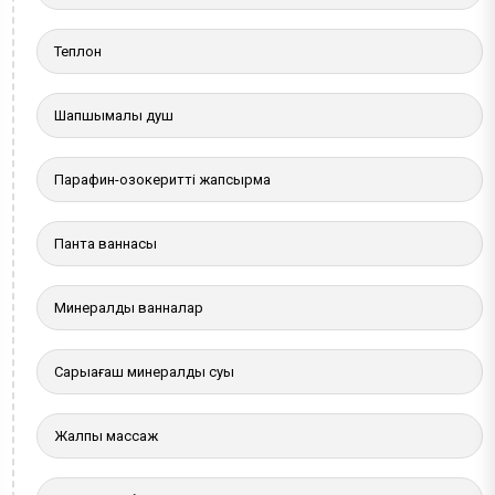
Теплон
Шапшымалы душ
Парафин-озокеритті жапсырма
Панта ваннасы
Минералды ванналар
Сарыағаш минералды суы
Жалпы массаж