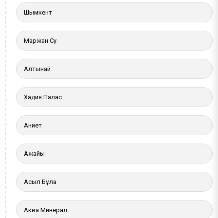
Шымкент
Маржан Су
Алтынай
Хадия Палас
Ақниет
Ақжайық
Асыл Бұлақ
Аква Минерал