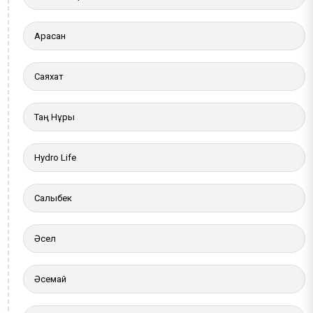
Арасан
Саяхат
Таң Нұры
Hydro Life
Салыбек
Әсел
Әсемай