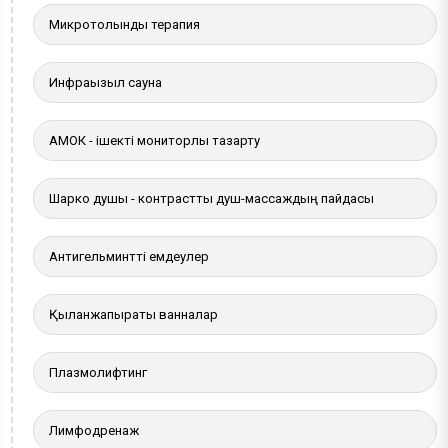
Микротолқынды терапия
Инфрақызыл сауна
АМОК - ішекті мониторлы тазарту
Шарко душы - контрастты душ-массаждың пайдасы
Антигельминтті емдеулер
Қылқанжапырақты ванналар
Плазмолифтинг
Лимфодренаж