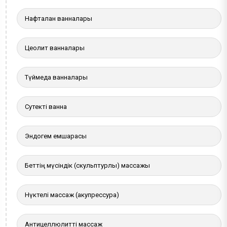
Нафталан ванналары
Цеолит ванналары
Түймедақ ванналары
Сутекті ванна
Эндогем емшарасы
Беттің мүсіндік (скульптурлы) массажы
Нүктелі массаж (акупрессура)
Антицеллюлитті массаж