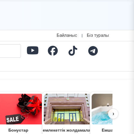
Байланыс
Біз туралы
|
›
Бонустар
Мемлекеттік жолдамалар
Емшаралар