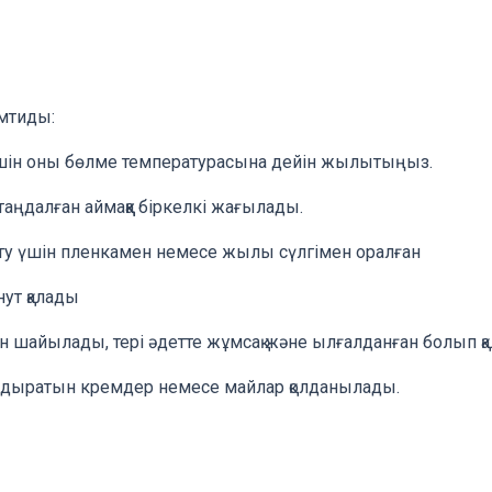
мтиды:
үшін оны бөлме температурасына дейін жылытыңыз.
ы таңдалған аймаққа біркелкі жағылады.
у үшін пленкамен немесе жылы сүлгімен оралған
нут қалады
шайылады, тері әдетте жұмсақ және ылғалданған болып қа
ндыратын кремдер немесе майлар қолданылады.