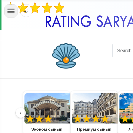
🌙
‹
Эконом сынып
Премиум сынып
Л