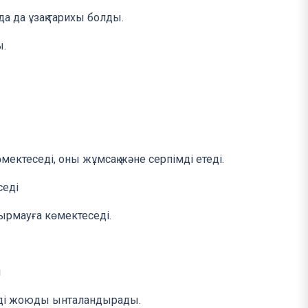
а да ұзақ тарихы болды.
ы.
ктеседі, оны жұмсақ және серпімді етеді.
седі
дырмауға көмектеседі.
і
ерді жоюды ынталандырады.