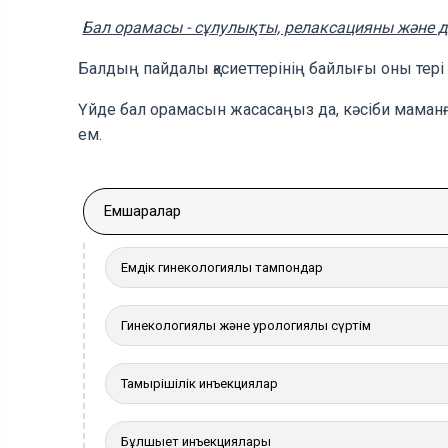
Бал орамасы - сұлулықты, релаксацияны және де
Балдың пайдалы қасиеттерінің байлығы оны тері
Үйде бал орамасын жасасаңыз да, кәсіби маман
ем.
Емшаралар
Емдік гинекологиялық тампондар
Гинекологиялық және урологиялық сүртім
Тамырішілік инъекциялар
Бұлшықет инъекциялары