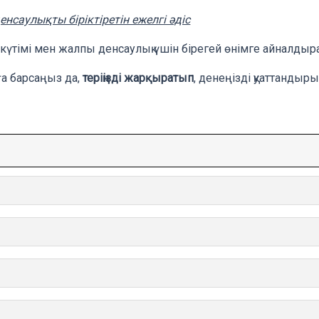
нсаулықты біріктіретін ежелгі әдіс
 күтімі мен жалпы денсаулық үшін бірегей өнімге айналдыр
ға барсаңыз да,
теріңізді жарқыратып
, денеңізді қуаттанды