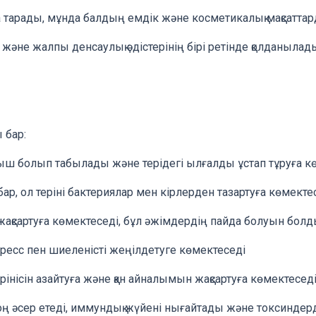
 тарады, мұнда балдың емдік және косметикалық мақсаттард
і және жалпы денсаулық әдістерінің бірі ретінде қолданылад
 бар:
 болып табылады және терідегі ылғалды ұстап тұруға көме
бар, ол теріні бактериялар мен кірлерден тазартуға көмекте
 жақсартуға көмектеседі, бұл әжімдердің пайда болуын бол
тресс пен шиеленісті жеңілдетуге көмектеседі
нісін азайтуға және қан айналымын жақсартуға көмектесед
 оң әсер етеді, иммундық жүйені нығайтады және токсинд