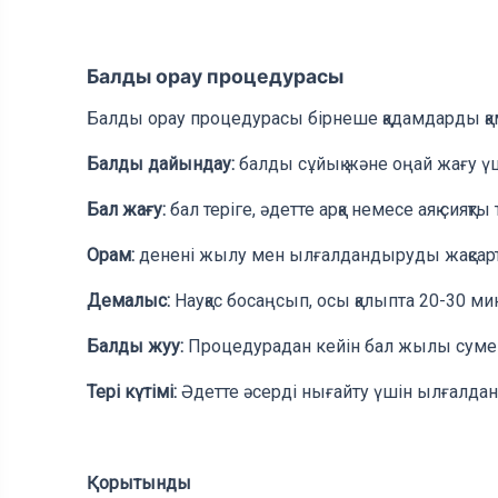
Балды орау процедурасы
Балды орау процедурасы бірнеше қадамдарды қа
Балды дайындау:
балды сұйық және оңай жағу 
Бал жағу:
бал теріге, әдетте арқа немесе аяқ сияқт
Орам:
денені жылу мен ылғалдандыруды жақсарт
Демалыс:
Науқас босаңсып, осы қалыпта 20-30 ми
Балды жуу:
Процедурадан кейін бал жылы сумен 
Тері күтімі:
Әдетте әсерді нығайту үшін ылғалда
Қорытынды