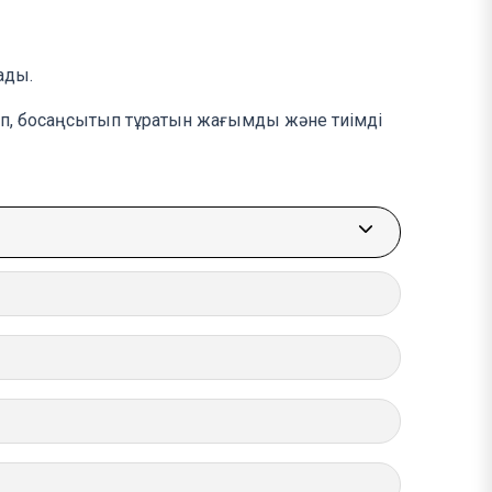
ады.
рып, босаңсытып тұратын жағымды және тиімді
More about: Ем