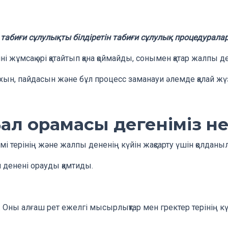
табиғи сұлулықты білдіретін табиғи сұлулық процедуралар
ні жұмсақ әрі қатайтып қана қоймайды, сонымен қатар жалпы 
ихын, пайдасын және бұл процесс заманауи әлемде қалай 
ал орамасы дегеніміз н
і терінің және жалпы дененің күйін жақсарту үшін қолдан
н денені орауды қамтиды.
Оны алғаш рет ежелгі мысырлықтар мен гректер терінің кү