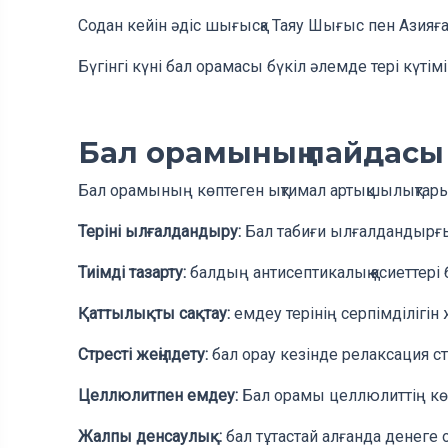
Содан кейін әдіс шығысқа Таяу Шығыс пен Азияға
Бүгінгі күні бал орамасы бүкіл әлемде тері күтім
Бал орамының пайдасы
Бал орамының көптеген ықтимал артықшылықтары
Теріні ылғалдандыру:
Бал табиғи ылғалдандырғыш
Тиімді тазарту:
балдың антисептикалық қасиеттері 
Қаттылықты сақтау:
емдеу терінің серпімділігін
Стресті жеңілдету:
бал орау кезінде релаксация с
Целлюлитпен емдеу:
Бал орамы целлюлиттің көрі
Жалпы денсаулық:
бал тұтастай алғанда денеге