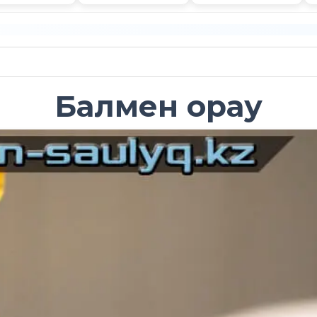
Балмен орау