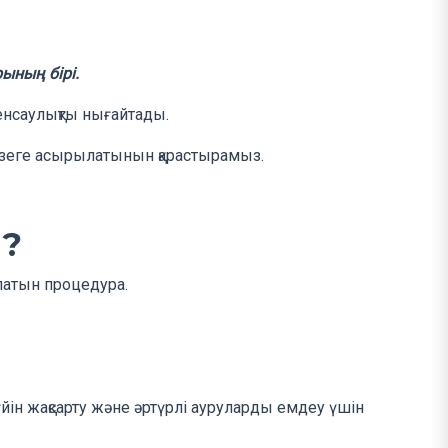
ының бірі.
денсаулықты нығайтады.
жүзеге асырылатынын қарастырамыз.
е?
ылатын процедура.
йін жақсарту және әртүрлі ауруларды емдеу үшін