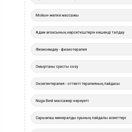
Мойын-желке массажы
Адам ағзасының көрсеткіштерін кешенді талдау
Физиоемдеу - физиотерапия
Омыртқаны суасты созу
Оксигентерапия - оттекті терапияның пайдасы
Nuga Best массажер кереуеті
Сарыағаш минералды суының пайдалы қасиеттері