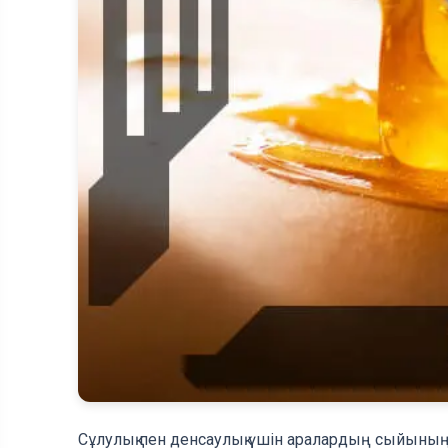
Сұлулық пен денсаулық үшін аралардың сыйының