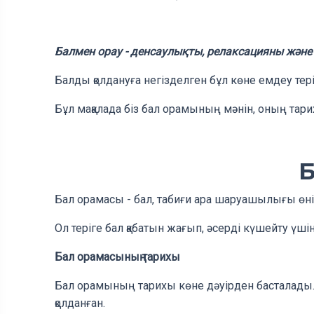
Балмен орау - денсаулықты, релаксацияны және 
Балды қолдануға негізделген бұл көне емдеу тері
Бұл мақалада біз бал орамының мәнін, оның тар
Б
Бал орамасы - бал, табиғи ара шаруашылығы өнім
Ол теріге бал қабатын жағып, әсерді күшейту үші
Бал орамасының тарихы
Бал орамының тарихы көне дәуірден басталады. 
қолданған.