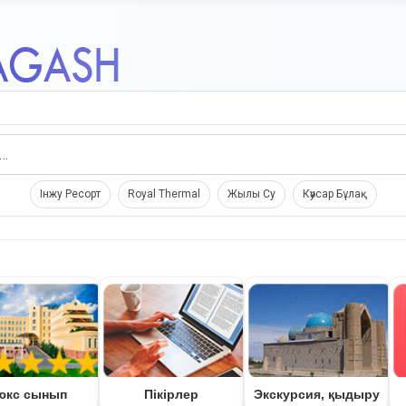
Search
Інжу Ресорт
Royal Thermal
Жылы Су
Кәусар Бұлақ
юкс сынып
Пікірлер
Экскурсия, қыдыру