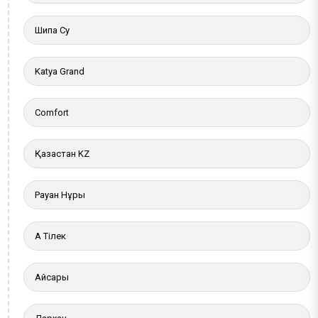
Шипа Су
Katya Grand
Comfort
Қазақстан KZ
Рауан Нұры
Ақ Тілек
Айсары