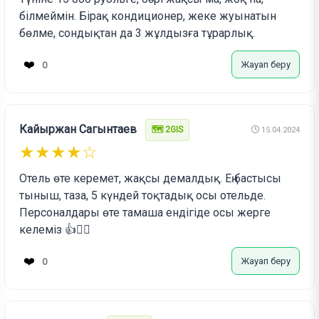
білмеймін. Бірақ кондиционер, жеке жуынатын
бөлме, сондықтан да 3 жұлдызға тұрарлық.
❤️
Жауап беру
0
Кайыржан Сагынтаев
🗺️ 2GIS
15.04.2024
★★★★☆
Отель өте керемет, жақсы демалдық. Ең бастысы
тыныш, таза, 5 күндей тоқтадық осы отельде.
Персоналдары өте тамаша ендігіде осы жерге
келеміз 👍✊🏻
❤️
Жауап беру
0