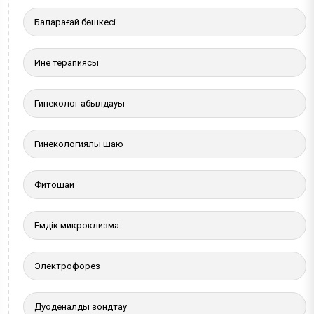
Балқарағай бөшкесі
Ине терапиясы
Гинеколог қабылдауы
Гинекологиялық шаю
Фитошай
Емдік микроклизма
Электрофорез
Дуоденалды зондтау