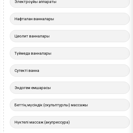
Электроұйқы аппараты
Нафталан ванналары
Цеолит ванналары
Түймедақ ванналары
Сутекті ванна
Эндогем емшарасы
Беттің мүсіндік (скульптурлы) массажы
Нүктелі массаж (акупрессура)