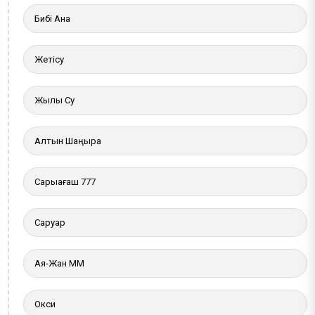
Бибі Ана
Жетісу
Жылы Су
Алтын Шаңырақ
Сарыағаш 777
Саруар
Ая-Жан ММ
Окси