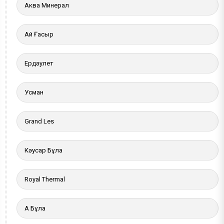
Аква Минерал
Ай Ғасыр
Ердәулет
Усман
Grand Les
Кәусар Бұлақ
Royal Thermal
Ақ Бұлақ