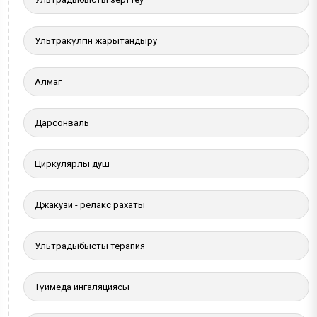
Ультракүлгін жарықтандыру
Алмаг
Дарсонваль
Циркулярлы душ
Джакузи - релакс рахаты
Ультрадыбыстық терапия
Түймедақ ингаляциясы