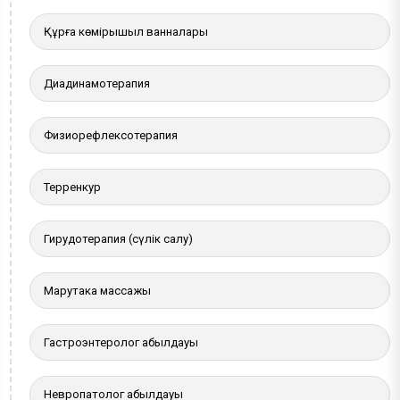
Құрғақ көмірқышқыл ванналары
Диадинамотерапия
Физиорефлексотерапия
Терренкур
Гирудотерапия (сүлік салу)
Марутака массажы
Гастроэнтеролог қабылдауы
Невропатолог қабылдауы