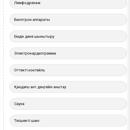
Лимфодренаж
Биоптрон аппараты
Емдік дене шынықтыру
Электрокардиограмма
Оттекті коктейль
Қандағы қант деңгейін анықтау
Сауна
Тікішекті шаю