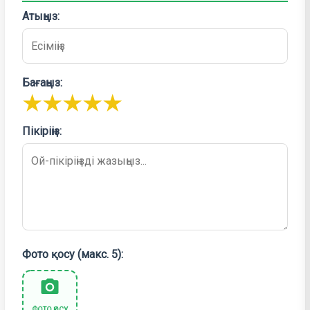
Атыңыз:
Бағаңыз:
★
★
★
★
★
Пікіріңіз:
Фото қосу (макс. 5):
ФОТО ҚОСУ