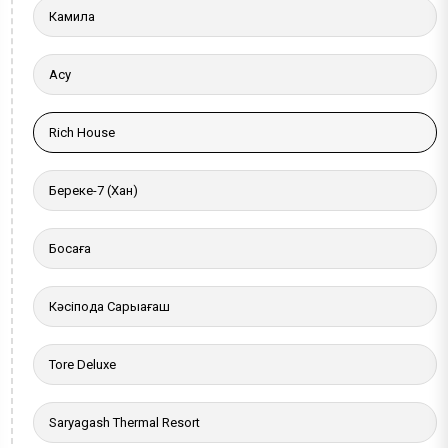
Камила
Ақсу
Rich House
Береке-7 (Хан)
Босаға
Кәсіподақ Сарыағаш
Tore Deluxe
Saryagash Thermal Resort