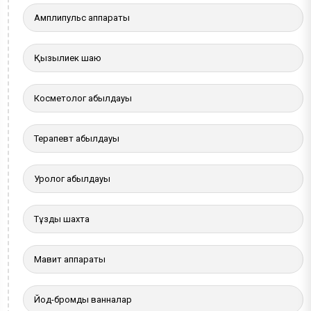
Амплипульс аппараты
Қызылиек шаю
Косметолог қабылдауы
Терапевт қабылдауы
Уролог қабылдауы
Тұзды шахта
Мавит аппараты
Йод-бромды ванналар