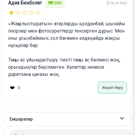
Адиа Бекболат
🗺️ 2GIS
26.03.2026
★☆☆☆☆
«Жаңылыстыратын» атауларды қолданбай, шынайы
пікірлер мен фотосуреттерді тексерген дұрыс. Мен
оны ұсынбаймын; сол бағамен әлдеқайда жақсы
нұсқалар бар.
Таңғы ас ұйымдастыру: тиісті таңғы ас бөлмесі жоқ,
орындықтар берілмеген. Халаттар немесе
дәретхана қағазы жоқ.
❤️
Жауап беру
0
Емшаралар
More a