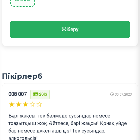
Жіберу
Пікірлер
6
008 007
🗺️ 2GIS
30.07.2023
★★★☆☆
Бәрі жақсы, тек бөлмеде сусындар немесе
тоңазытқыш жоқ. Әйтпесе, бәрі жақсы! Қонақ үйде
бар немесе дүкен ашыңыз! Тек сусындар,
алкогольсіз!