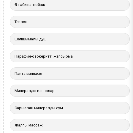
Өт қабына тюбаж
Теплон
Шапшымалы душ
Парафин-озокеритті жапсырма
Панта ваннасы
Минералды ванналар
Сарыағаш минералды суы
Жалпы массаж