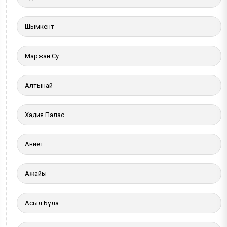
Шымкент
Маржан Су
Алтынай
Хадия Палас
Ақниет
Ақжайық
Асыл Бұлақ