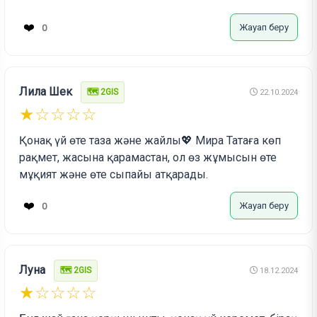
❤️
Жауап беру
0
Лила Шек
🗺️ 2GIS
22.10.2024
★☆☆☆☆
Қонақ үй өте таза және жайлы💖 Мира Татаға көп
рақмет, жасына қарамастан, ол өз жұмысын өте
мұқият және өте сыпайы атқарады.
❤️
Жауап беру
0
Луна
🗺️ 2GIS
18.12.2024
★☆☆☆☆