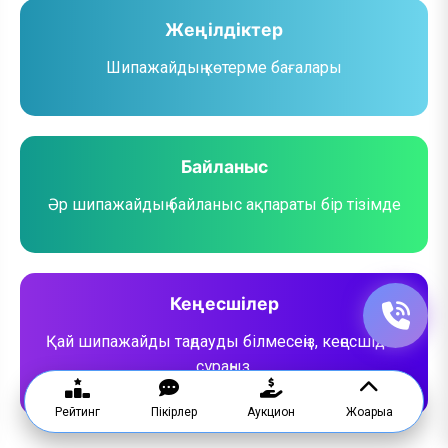
Жеңілдіктер
Шипажайдың көтерме бағалары
Байланыс
Әр шипажайдың байланыс ақпараты бір тізімде
Кеңесшілер
Қай шипажайды таңдауды білмесеңіз, кеңесшіден
сұраңыз.
Рейтинг
Пікірлер
Аукцион
Жоғарыға