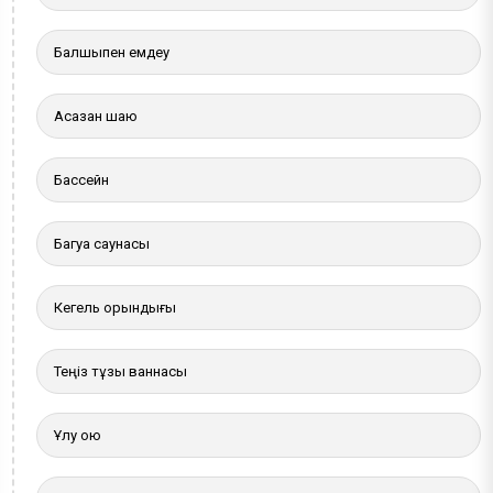
Балшықпен емдеу
Асқазан шаю
Бассейн
Багуа саунасы
Кегель орындығы
Теңіз тұзы ваннасы
Ұлу қою