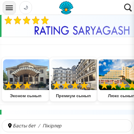
🌙
Эконом сынып
Премиум сынып
Люкс сыны
Басты бет
Пікірлер