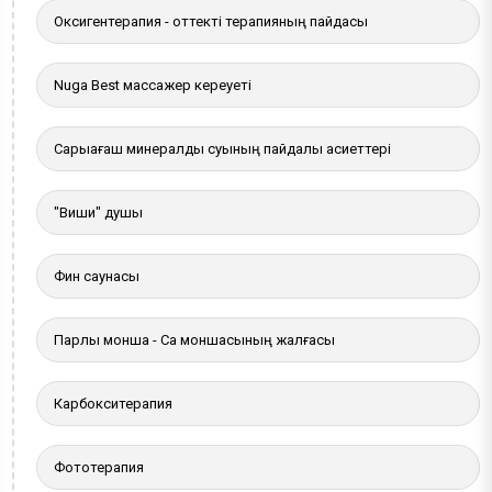
Оксигентерапия - оттекті терапияның пайдасы
Nuga Best массажер кереуеті
Сарыағаш минералды суының пайдалы қасиеттері
"Виши" душы
Фин саунасы
Парлы монша - Сақ моншасының жалғасы
Карбокситерапия
Фототерапия