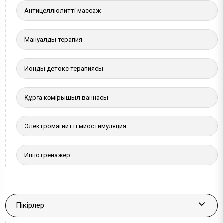
Антицеллюлитті массаж
Мануалды терапия
Иондық детокс терапиясы
Құрғақ көмірқышқыл ваннасы
Электромагнитті миостимуляция
Иппотренажер
Пікірлер
More a