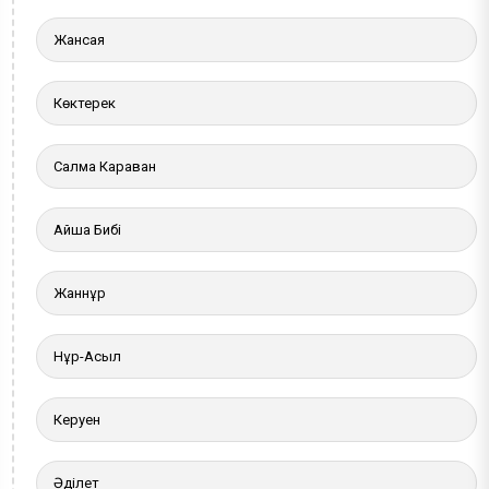
Жансая
Көктерек
Салма Караван
Айша Бибі
Жаннұр
Нұр-Асыл
Керуен
Әділет