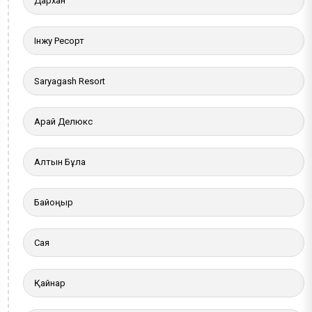
Дархан
Інжу Ресорт
Saryagash Resort
Арай Делюкс
Алтын Бұлақ
Байқоңыр
Сая
Қайнар