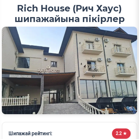
Rich House (Рич Хаус)
шипажайына пікірлер
Шипажай рейтингі:
2.2 ★