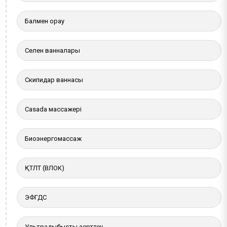
Балмен орау
Селен ванналары
Скипидар ваннасы
Casada массажері
Биоэнергомассаж
ҚТЛТ (ВЛОК)
ЭФГДС
Ультрадыбыстық зерттеу