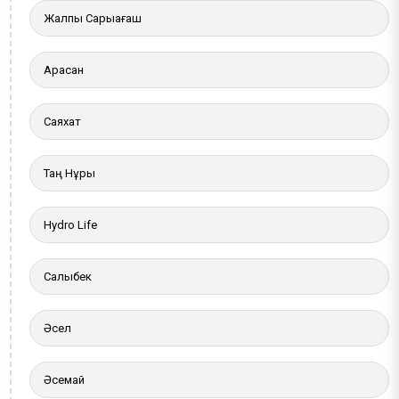
Жалпы Сарыағаш
Арасан
Саяхат
Таң Нұры
Hydro Life
Салыбек
Әсел
Әсемай