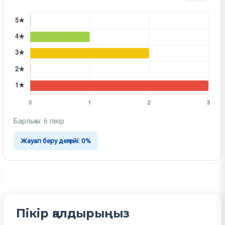
Барлығы: 6 пікір
Жауап беру деңгейі: 0%
Пікір қалдырыңыз