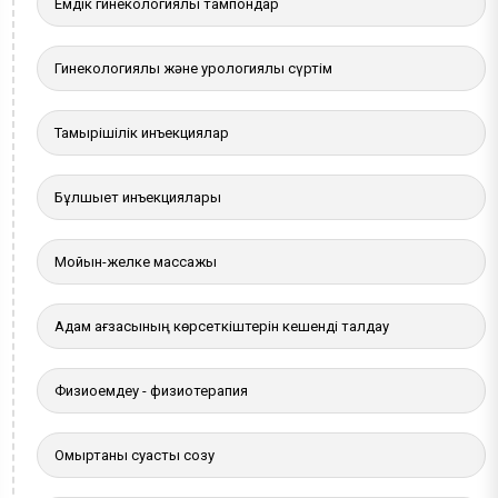
Емдік гинекологиялық тампондар
Гинекологиялық және урологиялық сүртім
Тамырішілік инъекциялар
Бұлшықет инъекциялары
Мойын-желке массажы
Адам ағзасының көрсеткіштерін кешенді талдау
Физиоемдеу - физиотерапия
Омыртқаны суасты созу