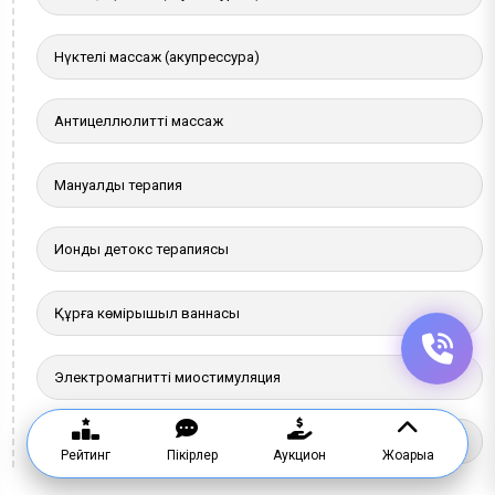
Нүктелі массаж (акупрессура)
Антицеллюлитті массаж
Мануалды терапия
Иондық детокс терапиясы
Құрғақ көмірқышқыл ваннасы
Электромагнитті миостимуляция
Иппотренажер
Рейтинг
Пікірлер
Аукцион
Жоғарыға