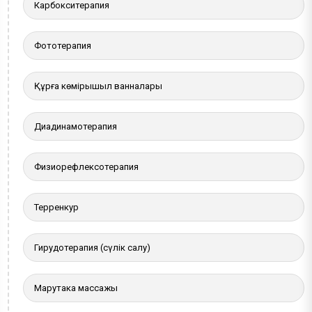
Карбокситерапия
Фототерапия
Құрғақ көмірқышқыл ванналары
Диадинамотерапия
Физиорефлексотерапия
Терренкур
Гирудотерапия (сүлік салу)
Марутака массажы