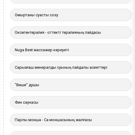
Омыртқаны суасты созу
Оксигентерапия - оттекті терапияның пайдасы
Nuga Best массажер кереуеті
Сарыағаш минералды суының пайдалы қасиеттері
"Виши" душы
Фин саунасы
Парлы монша - Сақ моншасының жалғасы