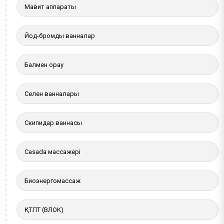
Мавит аппараты
Йод-бромды ванналар
Балмен орау
Селен ванналары
Скипидар ваннасы
Casada массажері
Биоэнергомассаж
ҚТЛТ (ВЛОК)