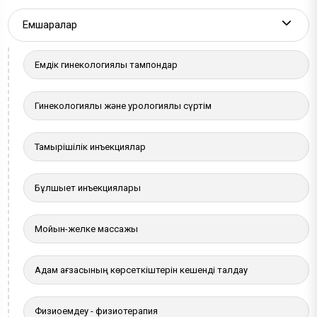
Емшаралар
More a
Емдік гинекологиялық тампондар
Гинекологиялық және урологиялық сүртім
Тамырішілік инъекциялар
Бұлшықет инъекциялары
Мойын-желке массажы
Адам ағзасының көрсеткіштерін кешенді талдау
Физиоемдеу - физиотерапия