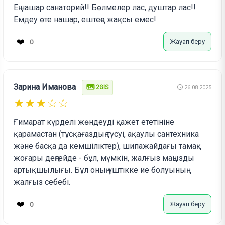
Ең нашар санаторий!! Бөлмелер лас, душтар лас!!
Емдеу өте нашар, ештеңе жақсы емес!
❤️
Жауап беру
0
Зарина Иманова
🗺️ 2GIS
26.08.2025
★★★☆☆
Ғимарат күрделі жөндеуді қажет ететініне
қарамастан (тұсқағаздың түсуі, ақаулы сантехника
және басқа да кемшіліктер), шипажайдағы тамақ
жоғары деңгейде - бұл, мүмкін, жалғыз маңызды
артықшылығы. Бұл оның үштікке ие болуының
жалғыз себебі.
❤️
Жауап беру
0