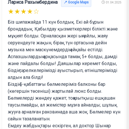
Лариса Рахымбердина
📍 Google Maps
01.04.2025
★★★★☆
Біз шипажайда 11 күн болдық. Екі ай бұрын
брондадық. Қабылдау қызметкерлері білікті және
мұқият болды. Орналасқан жері ыңғайлы, жаяу
серуендеуге жақын, бірақ түн ортасына дейін
музыка мен маскүнемдердің айқайы естілді.
Аспазшылардың арқасында тамақ 5+ болды, дәмді
және пайдалы болды! Даяшылар керемет болды,
біздің тәрелкелерімізді ауыстырып, өтініштерімізді
алдын ала білді!
Біздің 5-қабаттағы бөлмелеріміз балконы бар
(көгершін төсеніші) жартылай люкс болды.
Бөлмелерді жөндеу қажет; тоңазытқыш ешқашан
таусылмайды, ал жемістер мұзға айналды; шұлық
жууға арналған раковинада аша жоқ. Бөлмелер күн
сайын тазаланатын.
Емдеу жабдықтары ескірген, ал доктор Шынар