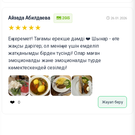
Айзада Абилдаева
🗺️ 2GIS
26.01.2026
★★★★★
Ең керемет! Тағамы ерекше дәмді ❤️ Шынар - өте
жақсы дәрігер; ол менің не үшін емделіп
жатқанымды бірден түсінді! Олар маған
эмоционалды және эмоционалды түрде
көмектескендей сезіледі!
❤️
Жауап беру
0