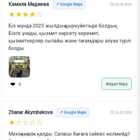
Камила Мадиева
📍 Google Maps
03.04.2025
★★★★☆
Біз мұнда 2023 жылдың қыркүйегінде болдық.
Бізге ұнады, қызмет көрсету керемет,
қызметкерлер сыпайы және тағамдары алуан түрлі
болды.
❤️
Жауап беру
0
Zhanar Akymbekova
📍 Google Maps
25.03.2025
★☆☆☆☆
Менің көңілім қалды. Сапасы бағаға сәйкес келмейді!