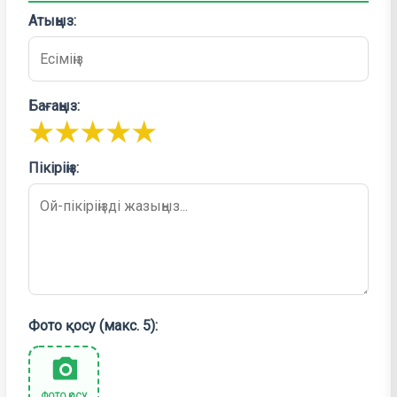
Атыңыз:
Бағаңыз:
★
★
★
★
★
Пікіріңіз:
Фото қосу (макс. 5):
ФОТО ҚОСУ