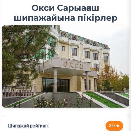
Окси Сарыағаш
шипажайына пікірлер
Шипажай рейтингі:
3.0 ★