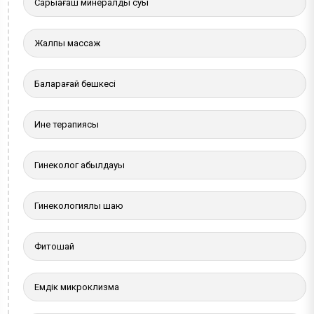
Сарыағаш минералды суы
Жалпы массаж
Балқарағай бөшкесі
Ине терапиясы
Гинеколог қабылдауы
Гинекологиялық шаю
Фитошай
Емдік микроклизма