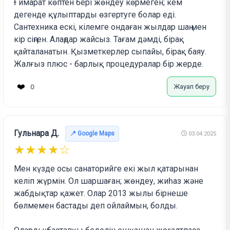
Ғимарат көптен бері жөндеу көрмеген; кем
дегенде құлыптарды өзгертуге болар еді.
Сантехника ескі, кілемге ондаған жылдар шаң мен
кір сіңген. Алаңдар жайсыз. Тағам дәмді, бірақ
қайталанатын. Қызметкерлер сыпайы, бірақ баяу.
Жалғыз плюс - барлық процедуралар бір жерде.
❤️
Жауап беру
0
Гульнара Д.
📍 Google Maps
03.04.2025
★★★★☆
Мен күзде осы санаторийге екі жыл қатарынан
келіп жүрмін. Ол шаршаған; жөндеу, жиһаз және
жабдықтар қажет. Олар 2013 жылы бірнеше
бөлмемен бастады деп ойлаймын, болды.