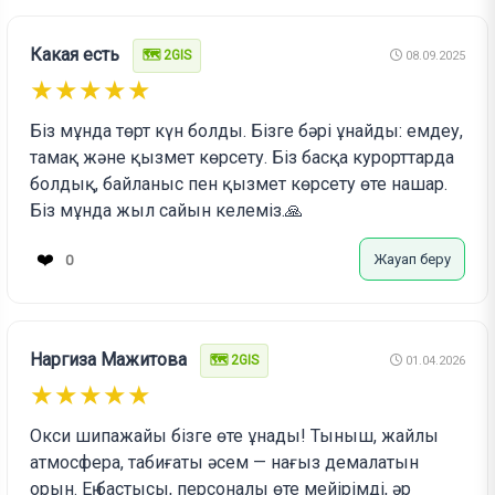
Какая есть
🗺️ 2GIS
08.09.2025
★★★★★
Біз мұнда төрт күн болды. Бізге бәрі ұнайды: емдеу,
тамақ және қызмет көрсету. Біз басқа курорттарда
болдық, байланыс пен қызмет көрсету өте нашар.
Біз мұнда жыл сайын келеміз.🙏
❤️
Жауап беру
0
Наргиза Мажитова
🗺️ 2GIS
01.04.2026
★★★★★
Окси шипажайы бізге өте ұнады! Тыныш, жайлы
атмосфера, табиғаты әсем — нағыз демалатын
орын. Ең бастысы, персоналы өте мейірімді, әр