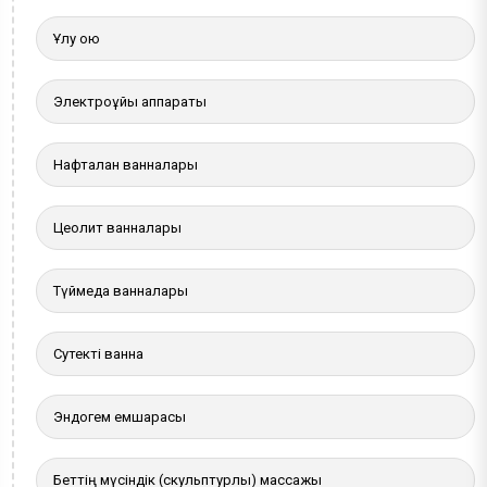
Ұлу қою
Электроұйқы аппараты
Нафталан ванналары
Цеолит ванналары
Түймедақ ванналары
Сутекті ванна
Эндогем емшарасы
Беттің мүсіндік (скульптурлы) массажы