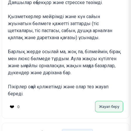
Даяшылар еңбекқор және стресске төзімді.
Қызметкерлер мейірімді және күн сайын
жуынатын бөлмеге қажетті заттарды (тіс
щеткалары, тіс пастасы, сабын, душқа арналған
қалпақ және дәретхана қағазы) ұсынады.
Барлық жерде осылай ма, жоқ па, білмеймін, бірақ
мен люкс бөлмеде тұрдым. Аула жақсы күтілген
және ыңғайлы орналасқан, жақын маңда базарлар,
дүкендер және дәріхана бар.
Пікірлер оңай қолжетімді және олар тез жауап
береді.
❤️
Жауап беру
0