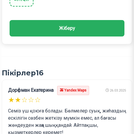
Жіберу
Пікірлер
16
Дорфман Екатерина
🚕 Yandex Maps
26.03.2025
★★☆☆☆
Семіз үш қоюға болады. Бөлмелер суық, жиһаздың
ескілігін сөзбен жеткізу мүмкін емес, ал бағасы
жөндеуден жаңа шыққандай. Айтпақшы,
қызметкерлер керемет!