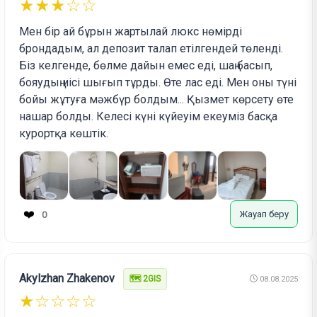
★★★☆☆
Мен бір ай бұрын жартылай люкс нөмірді
брондадым, ал депозит талап етілгендей төленді.
Біз келгенде, бөлме дайын емес еді, шаң басып,
бояудың иісі шығып тұрды. Өте лас еді. Мен оны түні
бойы жұтуға мәжбүр болдым... Қызмет көрсету өте
нашар болды. Келесі күні күйеуім екеуміз басқа
курортқа көштік.
❤️
Жауап беру
0
Akylzhan Zhakenov
🗺️ 2GIS
08.08.2025
★☆☆☆☆