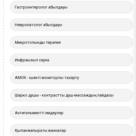
Гастроэнтеролог қабылдауы
Невропатолог қабылдауы
Микротолқынды терапия
Инфрақызыл сауна
АМОК - ішекті мониторлы тазарту
Шарко душы - контрастты душ-массаждың пайдасы
Антигельминтті емдеулер
Қылқанжапырақты ванналар