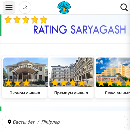
🌙
Эконом сынып
Премиум сынып
Люкс сыны
Басты бет
Пікірлер