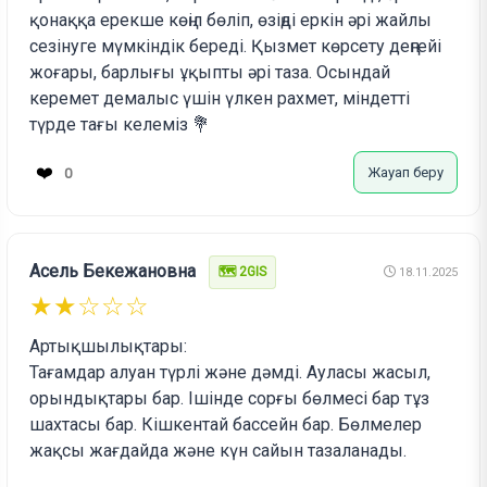
қонаққа ерекше көңіл бөліп, өзіңді еркін әрі жайлы
сезінуге мүмкіндік береді. Қызмет көрсету деңгейі
жоғары, барлығы ұқыпты әрі таза. Осындай
керемет демалыс үшін үлкен рахмет, міндетті
түрде тағы келеміз 💐
❤️
Жауап беру
0
Асель Бекежановна
🗺️ 2GIS
18.11.2025
★★☆☆☆
Артықшылықтары:
Тағамдар алуан түрлі және дәмді. Ауласы жасыл,
орындықтары бар. Ішінде сорғы бөлмесі бар тұз
шахтасы бар. Кішкентай бассейн бар. Бөлмелер
жақсы жағдайда және күн сайын тазаланады.