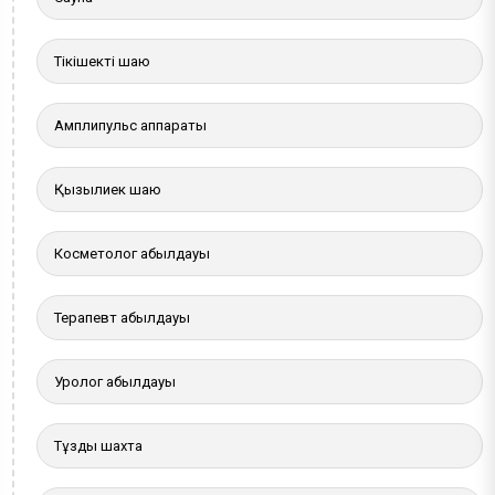
Тікішекті шаю
Амплипульс аппараты
Қызылиек шаю
Косметолог қабылдауы
Терапевт қабылдауы
Уролог қабылдауы
Тұзды шахта