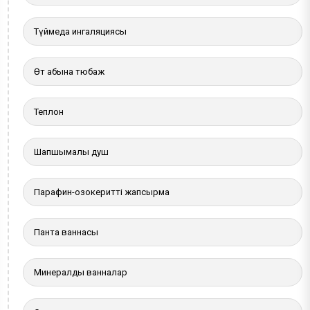
Түймедақ ингаляциясы
Өт қабына тюбаж
Теплон
Шапшымалы душ
Парафин-озокеритті жапсырма
Панта ваннасы
Минералды ванналар