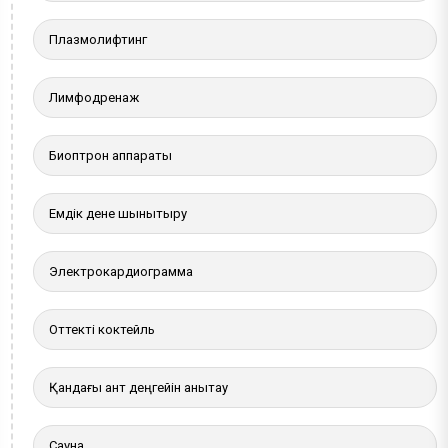
Плазмолифтинг
Лимфодренаж
Биоптрон аппараты
Емдік дене шынықтыру
Электрокардиограмма
Оттекті коктейль
Қандағы қант деңгейін анықтау
Сауна