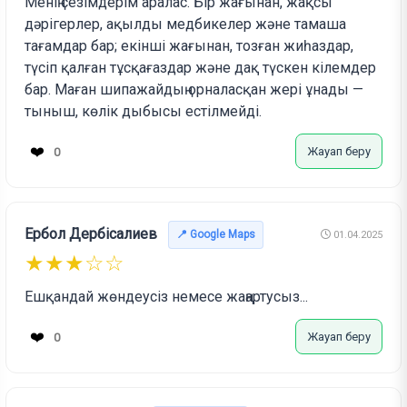
Менің сезімдерім аралас. Бір жағынан, жақсы
дәрігерлер, ақылды медбикелер және тамаша
тағамдар бар; екінші жағынан, тозған жиһаздар,
түсіп қалған тұсқағаздар және дақ түскен кілемдер
бар. Маған шипажайдың орналасқан жері ұнады —
тыныш, көлік дыбысы естілмейді.
❤️
Жауап беру
0
Ербол Дербісалиев
📍 Google Maps
01.04.2025
★★★☆☆
Ешқандай жөндеусіз немесе жаңартусыз...
❤️
Жауап беру
0