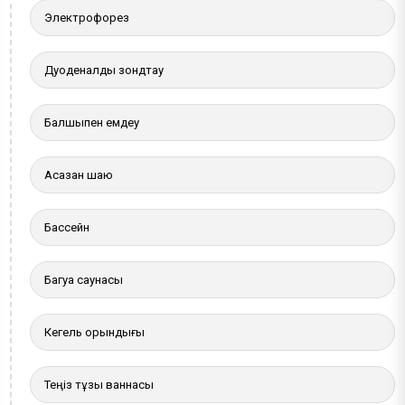
Электрофорез
Дуоденалды зондтау
Балшықпен емдеу
Асқазан шаю
Бассейн
Багуа саунасы
Кегель орындығы
Теңіз тұзы ваннасы