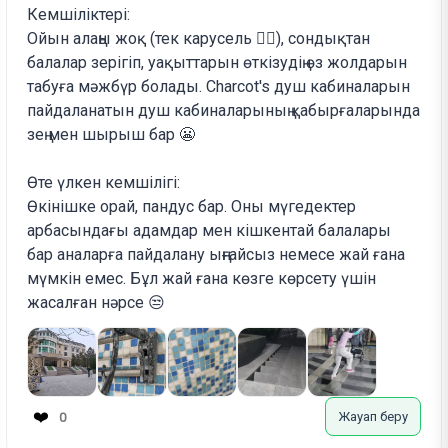
Кемшіліктері:
Ойын алаңы жоқ (тек карусель 🤦‍♀️), сондықтан
балалар зерігіп, уақыттарын өткізудің өз жолдарын
табуға мәжбүр болады. Charcot's душ кабиналарын
пайдаланатын душ кабиналарының қабырғаларында
зең мен шырыш бар 😬
Өте үлкен кемшілігі:
Өкінішке орай, пандус бар. Оны мүгедектер
арбасындағы адамдар мен кішкентай балалары
бар аналарға пайдалану ыңғайсыз немесе жай ғана
мүмкін емес. Бұл жай ғана көзге көрсету үшін
жасалған нәрсе 😒
❤️
Жауап беру
0