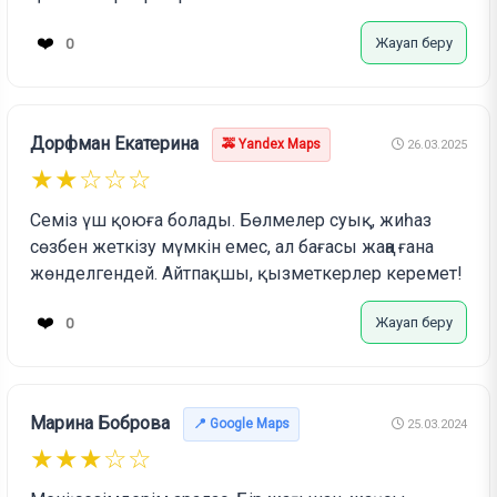
❤️
Жауап беру
0
Дорфман Екатерина
🚕 Yandex Maps
26.03.2025
★★☆☆☆
Семіз үш қоюға болады. Бөлмелер суық, жиһаз
сөзбен жеткізу мүмкін емес, ал бағасы жаңа ғана
жөнделгендей. Айтпақшы, қызметкерлер керемет!
❤️
Жауап беру
0
Марина Боброва
📍 Google Maps
25.03.2024
★★★☆☆