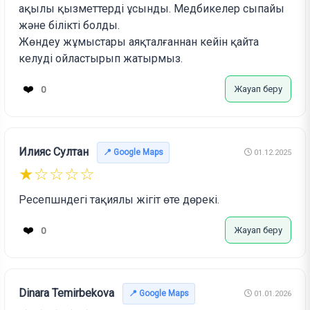
ақылы қызметтерді ұсынды. Медбикелер сыпайы
және білікті болды.
Жөндеу жұмыстары аяқталғаннан кейін қайта
келуді ойластырып жатырмыз.
❤️
Жауап беру
0
Илияс Султан
📍 Google Maps
01.12.2025
★☆☆☆☆
Ресепшндегі тақиялы жігіт өте дөрекі.
❤️
Жауап беру
0
Dinara Temirbekova
📍 Google Maps
01.01.2026