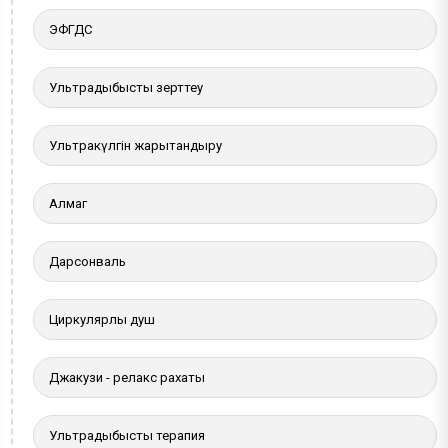
ЭФГДС
Ультрадыбыстық зерттеу
Ультракүлгін жарықтандыру
Алмаг
Дарсонваль
Циркулярлы душ
Джакузи - релакс рахаты
Ультрадыбыстық терапия