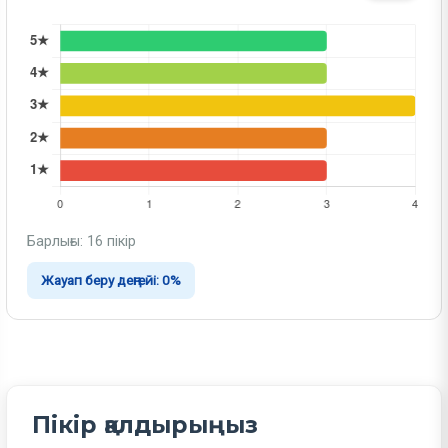
Барлығы: 16 пікір
Жауап беру деңгейі: 0%
Пікір қалдырыңыз