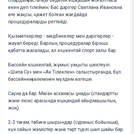
Олардың бастапқы беделін ешқашан жоғалтпаса
екен деп тілеймін. Бас дәрігер Светлана Ивановна
өте жақсы; қажет болған жағдайда
процедураларды реттейді.
Қызметкерлер - медбикелер мен дәрігерлер -
жауап береді. Барлық процедуралар бірінші
қабатта жасалады, ал кішкентай спорт залы бар.
Бассейн кішкентай, жұмыс уақыты шектеулі.
«Шипа Су» мен «Ак Тілекпен» салыстырғанда, бұл
бассейннің көлемінен мүлдем өзгеше.
Сауна да бар. Маған асханасы ұнады (стандартты
және люкс арасында ешқандай айырмашылық
жоқ).
2-3 тағам, табиғи шырындар (сұраныс бойынша),
күн сайын жемістер және төрт түрлі шөп шайы бар.