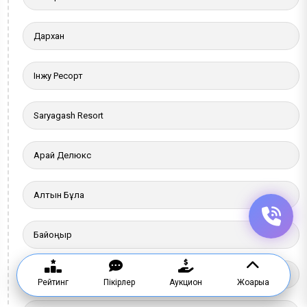
Дархан
Інжу Ресорт
Saryagash Resort
Арай Делюкс
Алтын Бұлақ
Байқоңыр
Сая
Рейтинг
Пікірлер
Аукцион
Жоғарыға