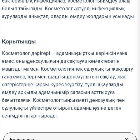
бактериялық инфекциялар, косметологтың емдеу алаңы
болып табылады. Косметолог әртүрлі инфекциялық
ауруларды анықтап, оларды емдеу жолдарын ұсынады.
Қорытынды
Косметолог дәрігері — адамның сыртқы көрінісін ғана
емес, оның денсаулығын да сақтауға көмектесетін
маңызды маман. Косметология тек сұлулықты жақсарту
ғана емес, тері мен шаштың денсаулығын сақтау, жас
өзгерістеріне қарсы күрес жүргізу, түрлі ақауларды
емдеу арқылы адамның өмір сапасын арттыруға
бағытталған. Косметологтың қызметі денсаулық пен
сұлулықты үйлестіре отырып, адамның өзіне деген
сенімділігін арттырады.
Емшаралар