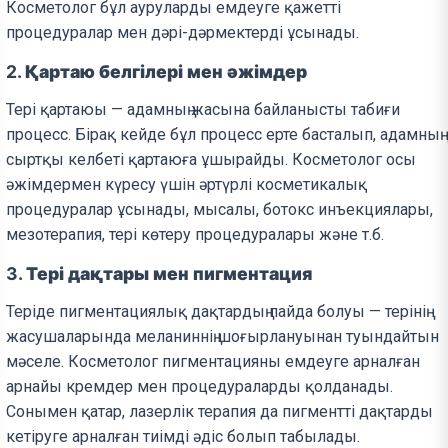
Косметолог бұл ауруларды емдеуге қажетті
процедуралар мен дәрі-дәрмектерді ұсынады.
2.
Қартаю белгілері мен әжімдер
Тері қартаюы — адамның жасына байланысты табиғи
процесс. Бірақ кейде бұл процесс ерте басталып, адамның
сыртқы келбеті қартаюға ұшырайды. Косметолог осы
әжімдермен күресу үшін әртүрлі косметикалық
процедуралар ұсынады, мысалы, ботокс инъекциялары,
мезотерапия, тері көтеру процедуралары және т.б.
3.
Тері дақтары мен пигментация
Теріде пигментациялық дақтардың пайда болуы — терінің
жасушаларында меланиннің шоғырлануынан туындайтын
мәселе. Косметолог пигментацияны емдеуге арналған
арнайы кремдер мен процедураларды қолданады.
Сонымен қатар, лазерлік терапия да пигментті дақтарды
кетіруге арналған тиімді әдіс болып табылады.