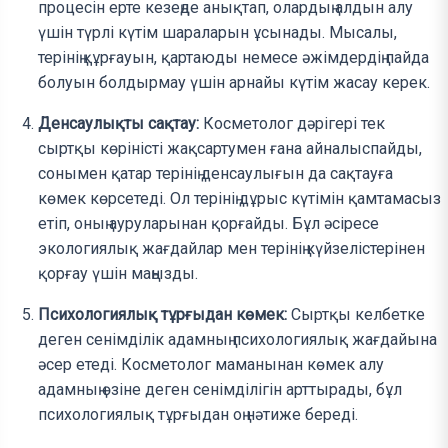
процесін ерте кезеңде анықтап, олардың алдын алу
үшін түрлі күтім шараларын ұсынады. Мысалы,
терінің құрғауын, қартаюды немесе әжімдердің пайда
болуын болдырмау үшін арнайы күтім жасау керек.
Денсаулықты сақтау:
Косметолог дәрігері тек
сыртқы көріністі жақсартумен ғана айналыспайды,
сонымен қатар терінің денсаулығын да сақтауға
көмек көрсетеді. Ол терінің дұрыс күтімін қамтамасыз
етіп, оның ауруларынан қорғайды. Бұл әсіресе
экологиялық жағдайлар мен терінің күйзелістерінен
қорғау үшін маңызды.
Психологиялық тұрғыдан көмек:
Сыртқы келбетке
деген сенімділік адамның психологиялық жағдайына
әсер етеді. Косметолог маманынан көмек алу
адамның өзіне деген сенімділігін арттырады, бұл
психологиялық тұрғыдан оң нәтиже береді.