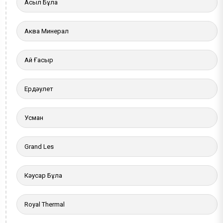
Асыл Бұлақ
Аква Минерал
Ай Ғасыр
Ердәулет
Усман
Grand Les
Кәусар Бұлақ
Royal Thermal