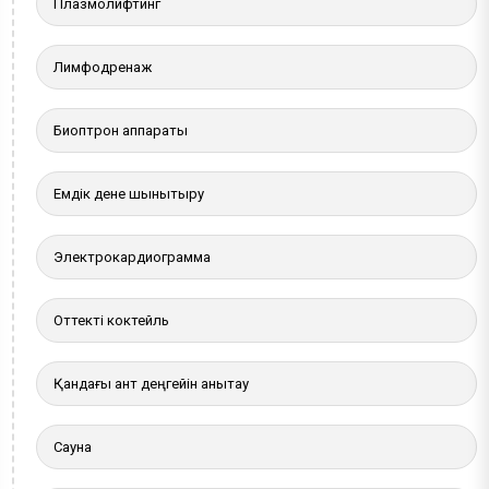
Плазмолифтинг
Лимфодренаж
Биоптрон аппараты
Емдік дене шынықтыру
Электрокардиограмма
Оттекті коктейль
Қандағы қант деңгейін анықтау
Сауна