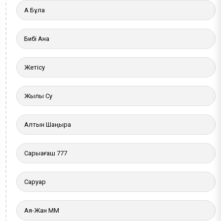
Ақ Бұлақ
Бибі Ана
Жетісу
Жылы Су
Алтын Шаңырақ
Сарыағаш 777
Саруар
Ая-Жан ММ