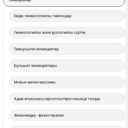
More a
Емдік гинекологиялық тампондар
Гинекологиялық және урологиялық сүртім
Тамырішілік инъекциялар
Бұлшықет инъекциялары
Мойын-желке массажы
Адам ағзасының көрсеткіштерін кешенді талдау
Физиоемдеу - физиотерапия