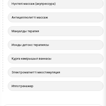
Нүктелі массаж (акупрессура)
Антицеллюлитті массаж
Мануалды терапия
Иондық детокс терапиясы
Құрғақ көмірқышқыл ваннасы
Электромагнитті миостимуляция
Иппотренажер