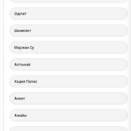
Әділет
Шымкент
Маржан Су
Алтынай
Хадия Палас
Ақниет
Ақжайық