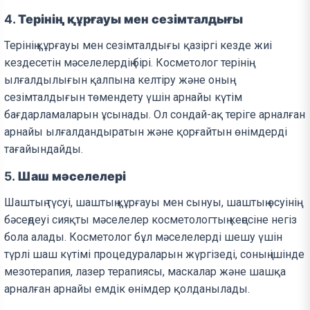
4.
Терінің құрғауы мен сезімталдығы
Терінің құрғауы мен сезімталдығы қазіргі кезде жиі
кездесетін мәселелердің бірі. Косметолог терінің
ылғалдылығын қалпына келтіру және оның
сезімталдығын төмендету үшін арнайы күтім
бағдарламаларын ұсынады. Ол сондай-ақ теріге арналған
арнайы ылғалдандыратын және қорғайтын өнімдерді
тағайындайды.
5.
Шаш мәселелері
Шаштың түсуі, шаштың құрғауы мен сынуы, шаштың өсуінің
бәсеңдеуі сияқты мәселелер косметологтың кеңесіне негіз
бола алады. Косметолог бұл мәселелерді шешу үшін
түрлі шаш күтімі процедураларын жүргізеді, соның ішінде
мезотерапия, лазер терапиясы, маскалар және шашқа
арналған арнайы емдік өнімдер қолданылады.