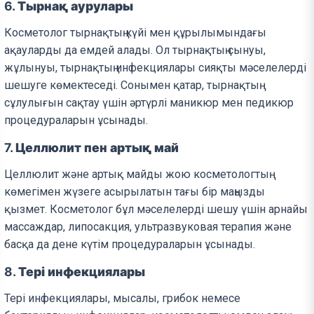
6.
Тырнақ аурулары
Косметолог тырнақтың күйі мен құрылымындағы
ақауларды да емдей алады. Ол тырнақтың сынуы,
жұлынуы, тырнақтың инфекциялары сияқты мәселелерді
шешуге көмектеседі. Сонымен қатар, тырнақтың
сұлулығын сақтау үшін әртүрлі маникюр мен педикюр
процедураларын ұсынады.
7.
Целлюлит пен артық май
Целлюлит және артық майды жою косметологтың
көмегімен жүзеге асырылатын тағы бір маңызды
қызмет. Косметолог бұл мәселелерді шешу үшін арнайы
массаждар, липосакция, ультразвуковая терапия және
басқа да дене күтім процедураларын ұсынады.
8.
Тері инфекциялары
Тері инфекциялары, мысалы, грибок немесе