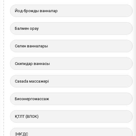
Йод-бромды ванналар
Балмен орау
Селен ванналары
Скипидар ваннасы
Casada массажері
Биоэнергомассаж
ҚТЛТ (ВЛОК)
ЭФГДС