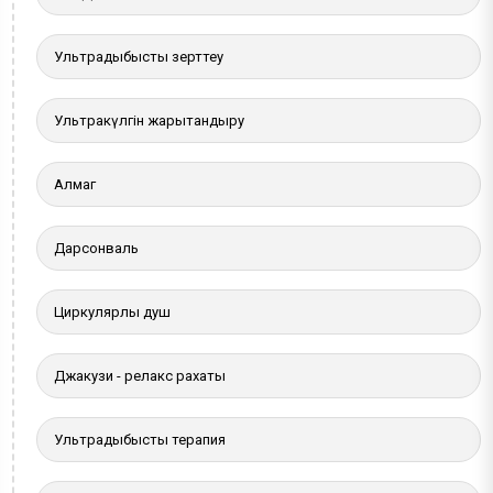
Ультрадыбыстық зерттеу
Ультракүлгін жарықтандыру
Алмаг
Дарсонваль
Циркулярлы душ
Джакузи - релакс рахаты
Ультрадыбыстық терапия