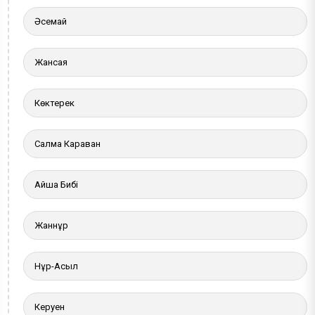
Әсемай
Жансая
Көктерек
Салма Караван
Айша Бибі
Жаннұр
Нұр-Асыл
Керуен