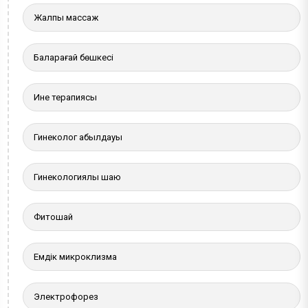
Жалпы массаж
Балқарағай бөшкесі
Ине терапиясы
Гинеколог қабылдауы
Гинекологиялық шаю
Фитошай
Емдік микроклизма
Электрофорез