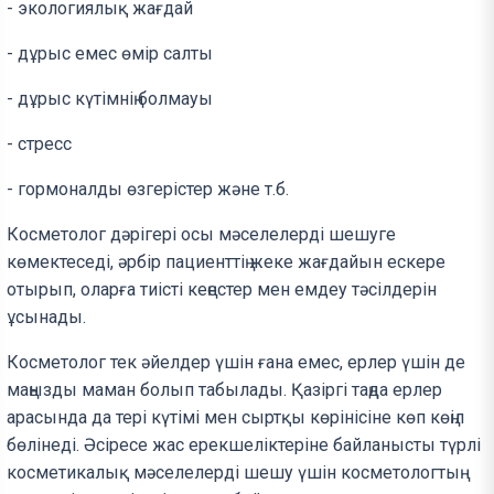
- экологиялық жағдай
- дұрыс емес өмір салты
- дұрыс күтімнің болмауы
- стресс
- гормоналды өзгерістер және т.б.
Косметолог дәрігері осы мәселелерді шешуге
көмектеседі, әрбір пациенттің жеке жағдайын ескере
отырып, оларға тиісті кеңестер мен емдеу тәсілдерін
ұсынады.
Косметолог тек әйелдер үшін ғана емес, ерлер үшін де
маңызды маман болып табылады. Қазіргі таңда ерлер
арасында да тері күтімі мен сыртқы көрінісіне көп көңіл
бөлінеді. Әсіресе жас ерекшеліктеріне байланысты түрлі
косметикалық мәселелерді шешу үшін косметологтың