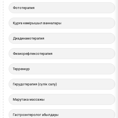
Фототерапия
Құрғақ көмірқышқыл ванналары
Диадинамотерапия
Физиорефлексотерапия
Терренкур
Гирудотерапия (сүлік салу)
Марутака массажы
Гастроэнтеролог қабылдауы