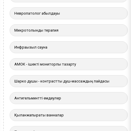
Невропатолог қабылдауы
Микротолқынды терапия
Инфрақызыл сауна
АМОК - ішекті мониторлы тазарту
Шарко душы - контрастты душ-массаждың пайдасы
Антигельминтті емдеулер
Қылқанжапырақты ванналар