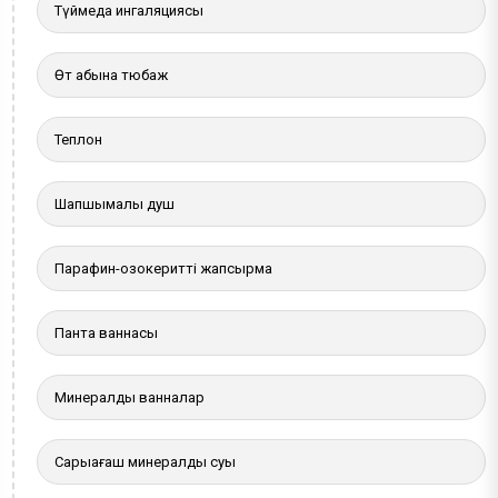
Түймедақ ингаляциясы
Өт қабына тюбаж
Теплон
Шапшымалы душ
Парафин-озокеритті жапсырма
Панта ваннасы
Минералды ванналар
Сарыағаш минералды суы