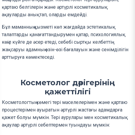
қартаю белгілерін және әртүрлі косметикалық
ақауларды анықтап, оларды емдейді.
Бұл маманның қызметі көп жағдайда эстетикалық
талаптарды қанағаттандырумен қатар, психологиялық
көңіл күйге де әсер етеді, себебі сыртқы келбеттің
жақсаруы адамның өзін-өзі бағалауын және сенімділігін
арттыруға көмектеседі.
Косметолог дәрігерінің
қажеттілігі
Косметологтың көмегі тері мәселелерімен және қартаю
процестерімен ауыратын әртүрлі жастағы адамдарға
қажет болуы мүмкін. Тері аурулары мен косметикалық
ақаулар әртүрлі себептермен туындауы мүмкін: