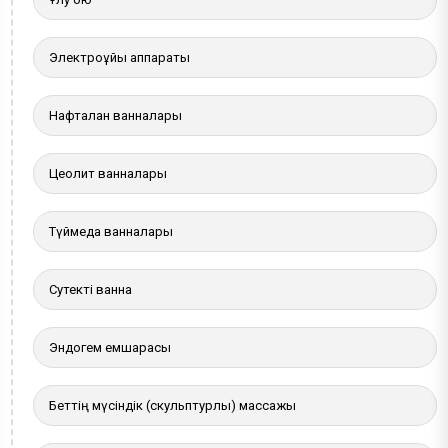
Электроұйқы аппараты
Нафталан ванналары
Цеолит ванналары
Түймедақ ванналары
Сутекті ванна
Эндогем емшарасы
Беттің мүсіндік (скульптурлы) массажы