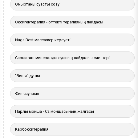
Омыртқаны суасты созу
Оксигентерапия - оттекті терапияның пайдасы
Nuga Best массажер кереуеті
Сарыағаш минералды суының пайдалы қасиеттері
"Виши" душы
Фин саунасы
Парлы монша - Сақ моншасының жалғасы
Карбокситерапия