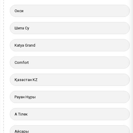
Окси
Шипа Су
Katya Grand
Comfort
Қазақстан KZ
Рауан Нұры
Ақ Тілек
Айсары