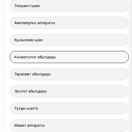
Тікішекті шаю
Амплипульс аппараты
Қызылиек шаю
Косметолог қабылдауы
Терапевт қабылдауы
Уролог қабылдауы
Тұзды шахта
Мавит аппараты