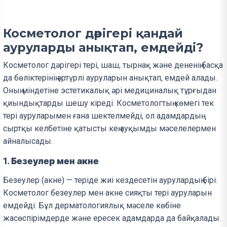
Косметолог дәрігері қандай
ауруларды анықтап, емдейді?
Косметолог дәрігері тері, шаш, тырнақ және дененің басқа
да бөліктерінің әртүрлі ауруларын анықтап, емдей алады.
Оның міндетіне эстетикалық әрі медициналық тұрғыдан
қиындықтарды шешу кіреді. Косметологтың көмегі тек
тері ауруларымен ғана шектелмейді, ол адамдардың
сыртқы келбетіне қатысты кең ауқымды мәселелермен
айналысады.
1.
Безеулер мен акне
Безеулер (акне) — теріде жиі кездесетін аурулардың бірі.
Косметолог безеулер мен акне сияқты тері ауруларын
емдейді. Бұл дерматологиялық мәселе көбіне
жасөспірімдерде және ересек адамдарда да байқалады.