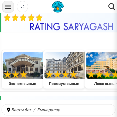
🌙
Эконом сынып
Премиум сынып
Люкс сыны
Басты бет
Емшаралар