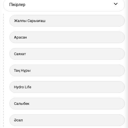
Пікірлер
More a
Жалпы Сарыағаш
Арасан
Саяхат
Таң Нұры
Hydro Life
Салыбек
Әсел