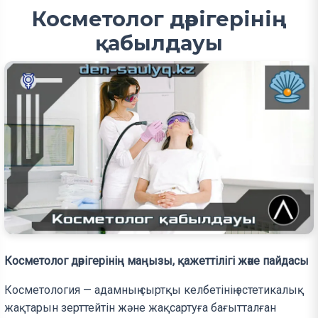
Косметолог дәрігерінің
қабылдауы
Косметолог дәрігерінің маңызы, қажеттілігі және пайдасы
Косметология — адамның сыртқы келбетінің эстетикалық
жақтарын зерттейтін және жақсартуға бағытталған