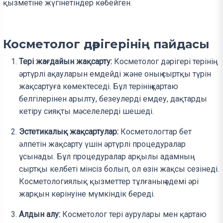
қызметіне жүгінетіндер көбейген.
Косметолог дәрігерінің пайдасы
Тері жағдайын жақсарту:
Косметолог дәрігері терінің
әртүрлі ақауларын емдейді және оның сыртқы түрін
жақсартуға көмектеседі. Бұл терінің қартаю
белгілерінен арылту, безеулерді емдеу, дақтарды
кетіру сияқты мәселелерді шешеді.
Эстетикалық жақсартулар:
Косметологтар бет
әлпетін жақсарту үшін әртүрлі процедуралар
ұсынады. Бұл процедуралар арқылы адамның
сыртқы келбеті мінсіз болып, ол өзін жақсы сезінеді.
Косметологиялық қызметтер тұлғаның әдемі әрі
жарқын көрінуіне мүмкіндік береді.
Алдын алу:
Косметолог тері аурулары мен қартаю