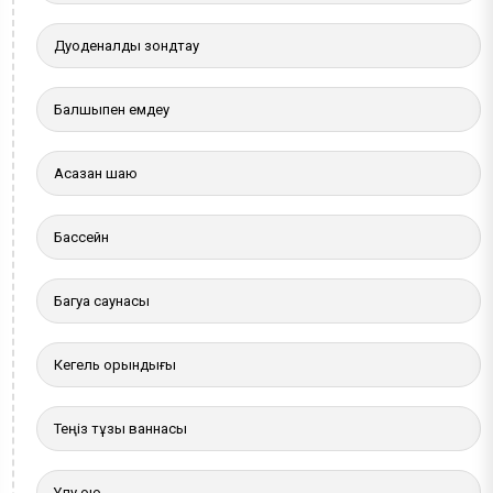
Дуоденалды зондтау
Балшықпен емдеу
Асқазан шаю
Бассейн
Багуа саунасы
Кегель орындығы
Теңіз тұзы ваннасы
Ұлу қою