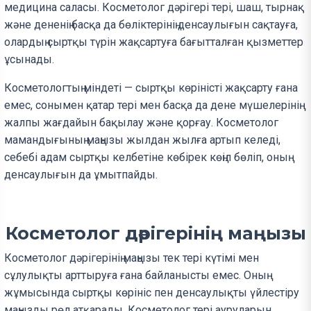
медицина саласы. Косметолог дәрігері тері, шаш, тырнақ
және дененің басқа да бөліктерінің денсаулығын сақтауға,
олардың сыртқы түрін жақсартуға бағытталған қызметтер
ұсынады.
Косметологтың міндеті — сыртқы көріністі жақсарту ғана
емес, сонымен қатар тері мен басқа да дене мүшелерінің
жалпы жағдайын бақылау және қорғау. Косметолог
мамандығының маңызы жылдан жылға артып келеді,
себебі адам сыртқы келбетіне көбірек көңіл бөліп, оның
денсаулығын да ұмытпайды.
Косметолог дәрігерінің маңызы
Косметолог дәрігерінің маңызы тек тері күтімі мен
сұлулықты арттыруға ғана байланысты емес. Оның
жұмысында сыртқы көрініс пен денсаулықты үйлестіру
маңызды рөл атқарады. Косметолог тері ауруларын,