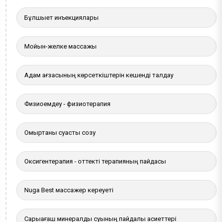
Бұлшықет инъекциялары
Мойын-желке массажы
Адам ағзасының көрсеткіштерін кешенді талдау
Физиоемдеу - физиотерапия
Омыртқаны суасты созу
Оксигентерапия - оттекті терапияның пайдасы
Nuga Best массажер кереуеті
Сарыағаш минералды суының пайдалы қасиеттері