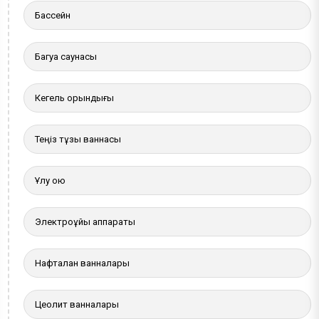
Бассейн
Багуа саунасы
Кегель орындығы
Теңіз тұзы ваннасы
Ұлу қою
Электроұйқы аппараты
Нафталан ванналары
Цеолит ванналары