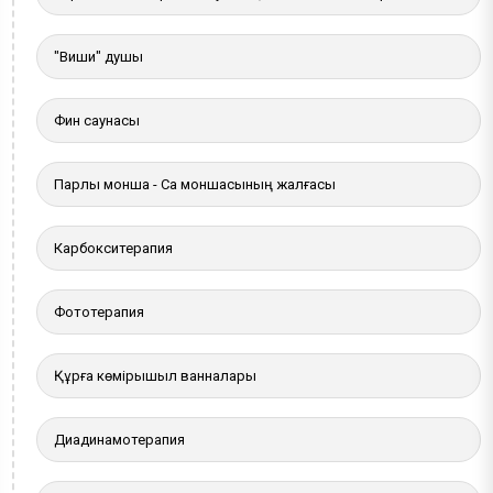
"Виши" душы
Фин саунасы
Парлы монша - Сақ моншасының жалғасы
Карбокситерапия
Фототерапия
Құрғақ көмірқышқыл ванналары
Диадинамотерапия