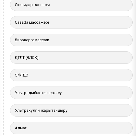
Скипидар ваннасы
Casada массажері
Биоэнергомассаж
ҚТЛТ (ВЛОК)
ЭФГДС
Ультрадыбыстық зерттеу
Ультракүлгін жарықтандыру
Алмаг