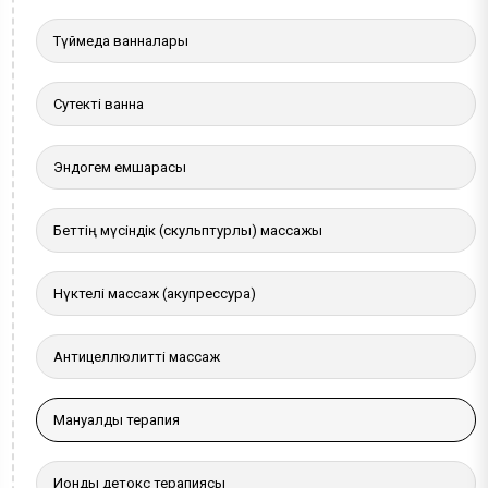
Түймедақ ванналары
Сутекті ванна
Эндогем емшарасы
Беттің мүсіндік (скульптурлы) массажы
Нүктелі массаж (акупрессура)
Антицеллюлитті массаж
Мануалды терапия
Иондық детокс терапиясы