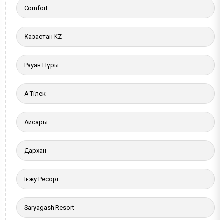
Comfort
Қазақстан KZ
Рауан Нұры
Ақ Тілек
Айсары
Дархан
Інжу Ресорт
Saryagash Resort