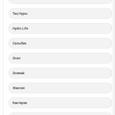
Таң Нұры
Hydro Life
Салыбек
Әсел
Әсемай
Жансая
Көктерек