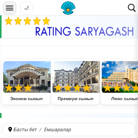
🌙
Эконом сынып
Премиум сынып
Люкс сыны
Басты бет
Емшаралар