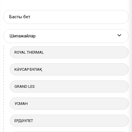
Басты бет
Шипажайлар
More a
ROYAL THERMAL
КӘУСАР БҰЛАҚ
GRAND LES
УСМАН
ЕРДӘУЛЕТ