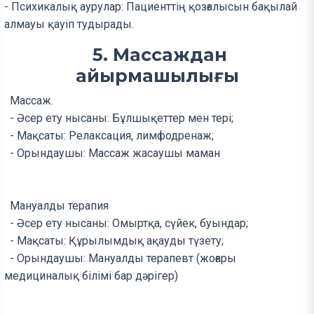
- Психикалық аурулар: Пациенттің қозғалысын бақылай
алмауы қауіп тудырады.
5. Массаждан
айырмашылығы
Массаж.
- Әсер ету нысаны: Бұлшықеттер мен тері;
- Мақсаты: Релаксация, лимфодренаж;
- Орындаушы: Массаж жасаушы маман
Мануалды терапия
- Әсер ету нысаны: Омыртқа, сүйек, буындар;
- Мақсаты: Құрылымдық ақауды түзету;
- Орындаушы: Мануалды терапевт (жоғары
медициналық білімі бар дәрігер)