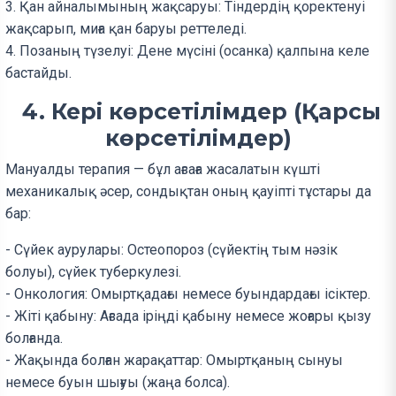
3. Қан айналымының жақсаруы: Тіндердің қоректенуі
жақсарып, миға қан баруы реттеледі.
4. Позаның түзелуі: Дене мүсіні (осанка) қалпына келе
бастайды.
4. Кері көрсетілімдер (Қарсы
көрсетілімдер)
Мануалды терапия — бұл ағзаға жасалатын күшті
механикалық әсер, сондықтан оның қауіпті тұстары да
бар:
- Сүйек аурулары: Остеопороз (сүйектің тым нәзік
болуы), сүйек туберкулезі.
- Онкология: Омыртқадағы немесе буындардағы ісіктер.
- Жіті қабыну: Ағзада іріңді қабыну немесе жоғары қызу
болғанда.
- Жақында болған жарақаттар: Омыртқаның сынуы
немесе буын шығуы (жаңа болса).