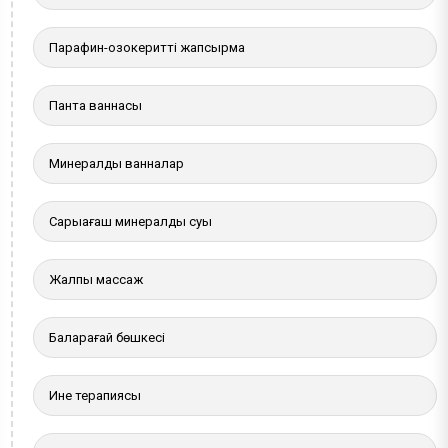
Парафин-озокеритті жапсырма
Панта ваннасы
Минералды ванналар
Сарыағаш минералды суы
Жалпы массаж
Балқарағай бөшкесі
Ине терапиясы