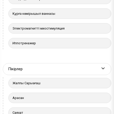
Құрғақ көмірқышқыл ваннасы
Электромагнитті миостимуляция
Иппотренажер
Пікірлер
More a
Жалпы Сарыағаш
Арасан
Саяхат