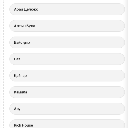
Арай Делюкс
Алтын Бұлақ
Байқоңыр
Сая
Қайнар
Камила
Ақсу
Rich House