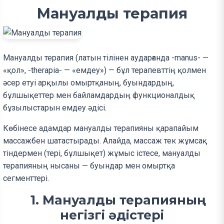
Мануалды терапия
Мануалды терапия (латын тілінен аударғанда -manus- —
«қол», -therapia- — «емдеу») — бұл терапевттің қолмен
әсер етуі арқылы омыртқаның, буындардың,
бұлшықеттер мен байламдардың функционалдық
бұзылыстарын емдеу әдісі.
Көбінесе адамдар мануалды терапияны қарапайым
массажбен шатастырады. Алайда, массаж тек жұмсақ
тіндермен (тері, бұлшықет) жұмыс істесе, мануалды
терапияның нысаны — буындар мен омыртқа
сегменттері.
1. Мануалды терапияның
негізгі әдістері