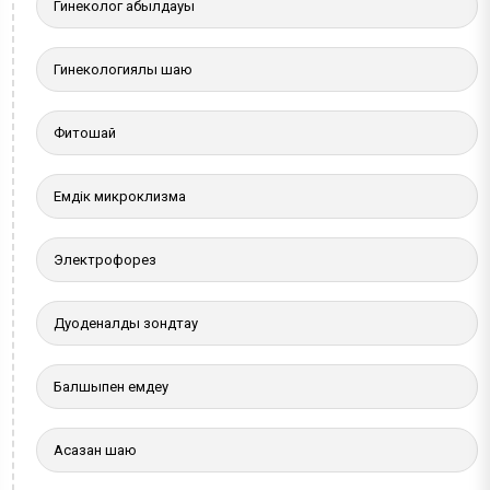
Гинеколог қабылдауы
Гинекологиялық шаю
Фитошай
Емдік микроклизма
Электрофорез
Дуоденалды зондтау
Балшықпен емдеу
Асқазан шаю