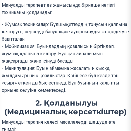
Мануалды терапевт өз жұмысында бірнеше негізгі
техниканы қолданады:
- Жұмсақ техникалар: Бұлшықеттердің тонусын қалпына
келтіруге, кернеуді басуға және ауырсынуды жеңілдетуге
бағытталған.
- Мобилизация: Буындардың қозғалысын біртіндеп,
жұмсақ қалпына келтіру. Бұл қан айналымын
жақсартады және ісінуді басады.
- Манипуляция: Буын аймағына жасалатын қысқа,
жылдам әрі нық қозғалыстар. Көбінесе бұл кезде тән
«сырт» еткен дыбыс естіледі. Бұл буынның қалыпты
орнына келуіне көмектеседі.
2. Қолданылуы
(Медициналық көрсеткіштер)
Мануалды терапия келесі мәселелерді шешуде өте
тиімді: