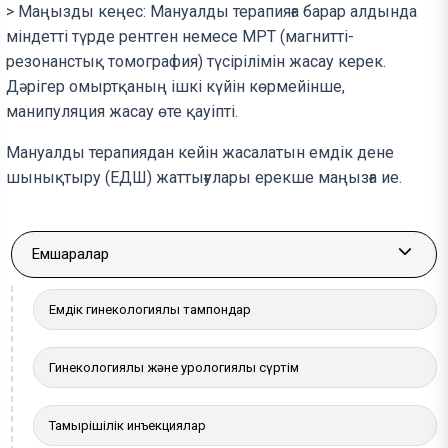
> Маңызды кеңес: Мануалды терапияға барар алдында
міндетті түрде рентген немесе МРТ (магнитті-
резонанстық томография) түсірілімін жасау керек.
Дәрігер омыртқаның ішкі күйін көрмейінше,
манипуляция жасау өте қауіпті.
Мануалды терапиядан кейін жасалатын емдік дене
шынықтыру (ЕДШ) жаттығулары ерекше маңызға ие.
Емшаралар
More a
Емдік гинекологиялық тампондар
Гинекологиялық және урологиялық сүртім
Тамырішілік инъекциялар