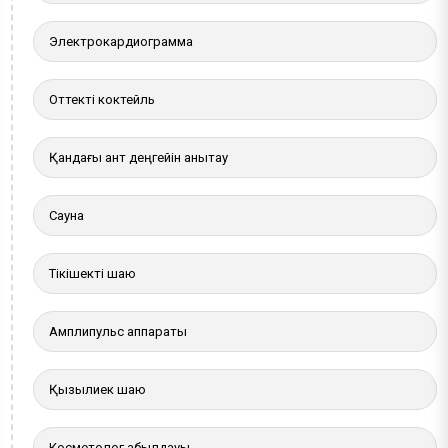
Электрокардиограмма
Оттекті коктейль
Қандағы қант деңгейін анықтау
Сауна
Тікішекті шаю
Амплипульс аппараты
Қызылиек шаю
Косметолог қабылдауы