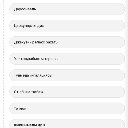
Дарсонваль
Циркулярлы душ
Джакузи - релакс рахаты
Ультрадыбыстық терапия
Түймедақ ингаляциясы
Өт қабына тюбаж
Теплон
Шапшымалы душ