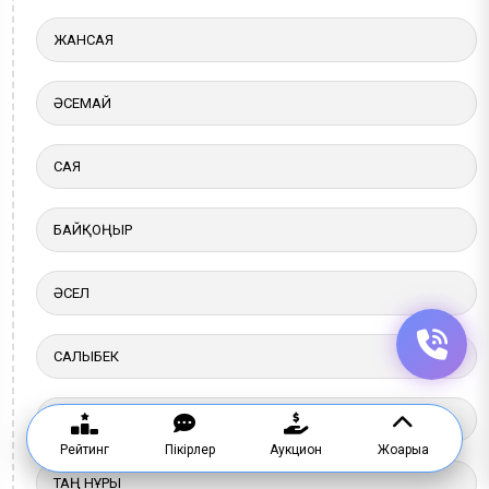
ЖАНСАЯ
ӘСЕМАЙ
САЯ
БАЙҚОҢЫР
ӘСЕЛ
САЛЫБЕК
HYDRO LIFE
Рейтинг
Пікірлер
Аукцион
Жоғарыға
ТАҢ НҰРЫ