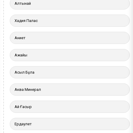
Алтынай
Хадия Палас
Ақниет
Ақжайық
Асыл Бұлақ
Аква Минерал
Ай Ғасыр
Ердәулет