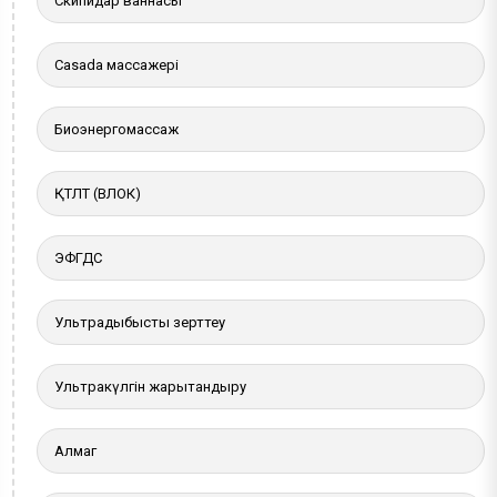
Скипидар ваннасы
Casada массажері
Биоэнергомассаж
ҚТЛТ (ВЛОК)
ЭФГДС
Ультрадыбыстық зерттеу
Ультракүлгін жарықтандыру
Алмаг