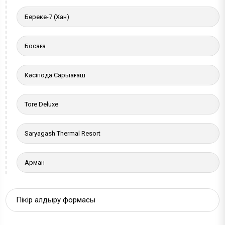
Береке-7 (Хан)
Босаға
Кәсіподақ Сарыағаш
Tore Deluxe
Saryagash Thermal Resort
Арман
Пікір қалдыру формасы