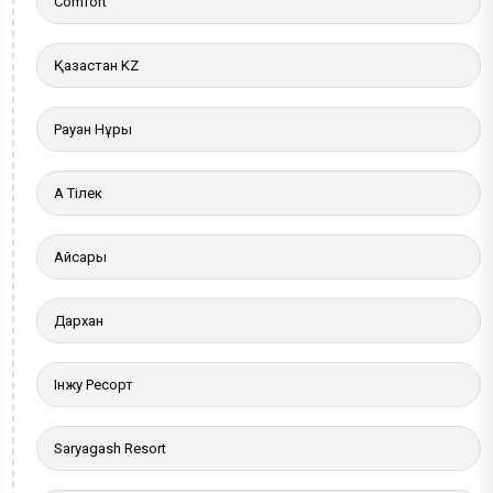
Comfort
Қазақстан KZ
Рауан Нұры
Ақ Тілек
Айсары
Дархан
Інжу Ресорт
Saryagash Resort