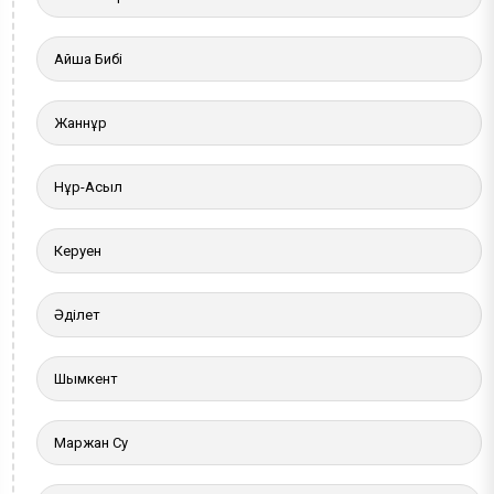
Айша Бибі
Жаннұр
Нұр-Асыл
Керуен
Әділет
Шымкент
Маржан Су