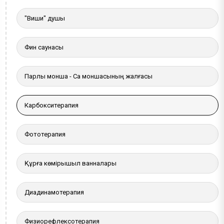
"Виши" душы
Фин саунасы
Парлы монша - Сақ моншасының жалғасы
Карбокситерапия
Фототерапия
Құрғақ көмірқышқыл ванналары
Диадинамотерапия
Физиорефлексотерапия