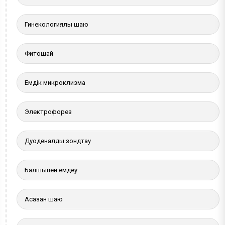
Гинекологиялық шаю
Фитошай
Емдік микроклизма
Электрофорез
Дуоденалды зондтау
Балшықпен емдеу
Асқазан шаю