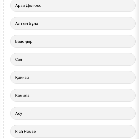
Арай Делюкс
Алтын Бұлақ
Байқоңыр
Сая
Қайнар
Камила
Ақсу
Rich House