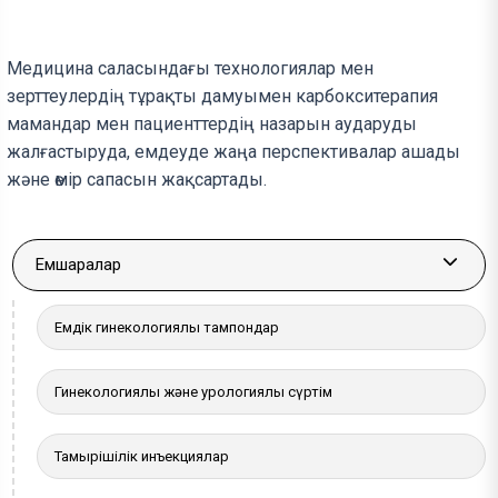
Медицина саласындағы технологиялар мен
зерттеулердің тұрақты дамуымен карбокситерапия
мамандар мен пациенттердің назарын аударуды
жалғастыруда, емдеуде жаңа перспективалар ашады
және өмір сапасын жақсартады.
Емшаралар
More a
Емдік гинекологиялық тампондар
Гинекологиялық және урологиялық сүртім
Тамырішілік инъекциялар