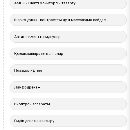
АМОК - ішекті мониторлы тазарту
Шарко душы - контрастты душ-массаждың пайдасы
Антигельминтті емдеулер
Қылқанжапырақты ванналар
Плазмолифтинг
Лимфодренаж
Биоптрон аппараты
Емдік дене шынықтыру