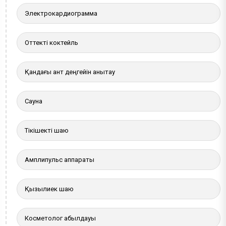
Электрокардиограмма
Оттекті коктейль
Қандағы қант деңгейін анықтау
Сауна
Тікішекті шаю
Амплипульс аппараты
Қызылиек шаю
Косметолог қабылдауы