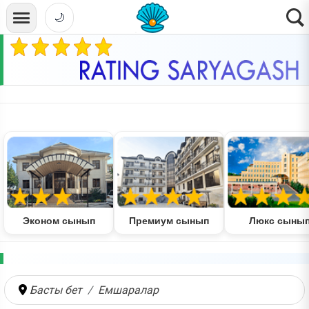
🌙
Эконом сынып
Премиум сынып
Люкс сыны
Басты бет
Емшаралар