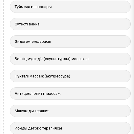
Түймедақ ванналары
Сутекті ванна
Эндогем емшарасы
Беттің мүсіндік (скульптурлы) массажы
Нүктелі массаж (акупрессура)
Антицеллюлитті массаж
Мануалды терапия
Иондық детокс терапиясы