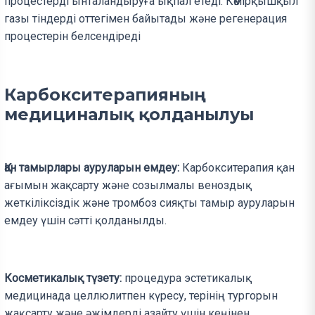
процестерді ынталандыруға ықпал етеді. Көмірқышқыл
газы тіндерді оттегімен байытады және регенерация
процестерін белсендіреді
Карбокситерапияның
медициналық қолданылуы
Қан тамырлары ауруларын емдеу:
Карбокситерапия қан
ағымын жақсарту және созылмалы веноздық
жеткіліксіздік және тромбоз сияқты тамыр ауруларын
емдеу үшін сәтті қолданылды.
Косметикалық түзету:
процедура эстетикалық
медицинада целлюлитпен күресу, терінің тургорын
жақсарту және әжімдерді азайту үшін кеңінен