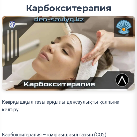
Карбокситерапия
Көмірқышқыл газы арқылы денсаулықты қалпына
келтіру
Карбокситерапия – көмірқышқыл газын (СО2)