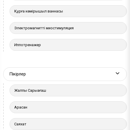
Құрғақ көмірқышқыл ваннасы
Электромагнитті миостимуляция
Иппотренажер
Пікірлер
More a
Жалпы Сарыағаш
Арасан
Саяхат