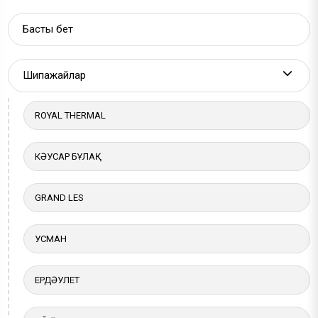
Басты бет
Шипажайлар
More a
ROYAL THERMAL
КӘУСАР БҰЛАҚ
GRAND LES
УСМАН
ЕРДӘУЛЕТ