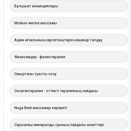
Бұлшықет инъекциялары
Мойын-желке массажы
Адам ағзасының көрсеткіштерін кешенді талдау
Физиоемдеу - физиотерапия
Омыртқаны суасты созу
Оксигентерапия - оттекті терапияның пайдасы
Nuga Best массажер кереуеті
Сарыағаш минералды суының пайдалы қасиеттері