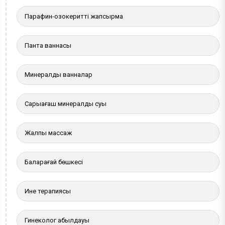
Парафин-озокеритті жапсырма
Панта ваннасы
Минералды ванналар
Сарыағаш минералды суы
Жалпы массаж
Балқарағай бөшкесі
Ине терапиясы
Гинеколог қабылдауы