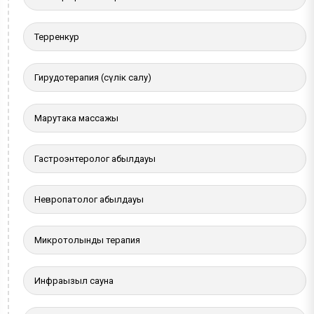
Терренкур
Гирудотерапия (сүлік салу)
Марутака массажы
Гастроэнтеролог қабылдауы
Невропатолог қабылдауы
Микротолқынды терапия
Инфрақызыл сауна