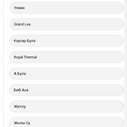
Усман
Grand Les
Кәусар Бұлақ
Royal Thermal
Ақ Бұлақ
Бибі Ана
Жетісу
Жылы Су