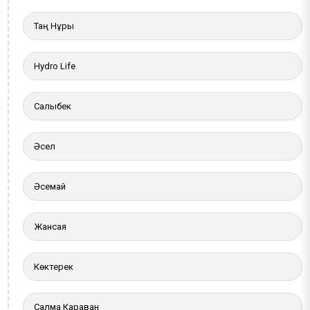
Таң Нұры
Hydro Life
Салыбек
Әсел
Әсемай
Жансая
Көктерек
Салма Караван