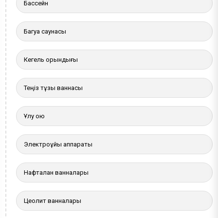
Бассейн
Багуа саунасы
Кегель орындығы
Теңіз тұзы ваннасы
Ұлу қою
Электроұйқы аппараты
Нафталан ванналары
Цеолит ванналары