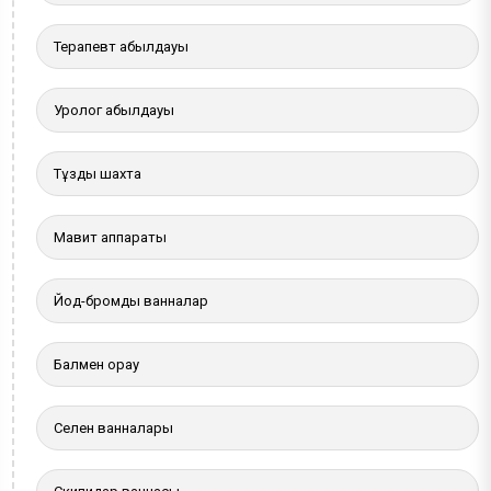
Терапевт қабылдауы
Уролог қабылдауы
Тұзды шахта
Мавит аппараты
Йод-бромды ванналар
Балмен орау
Селен ванналары