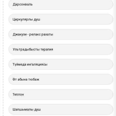
Дарсонваль
Циркулярлы душ
Джакузи - релакс рахаты
Ультрадыбыстық терапия
Түймедақ ингаляциясы
Өт қабына тюбаж
Теплон
Шапшымалы душ