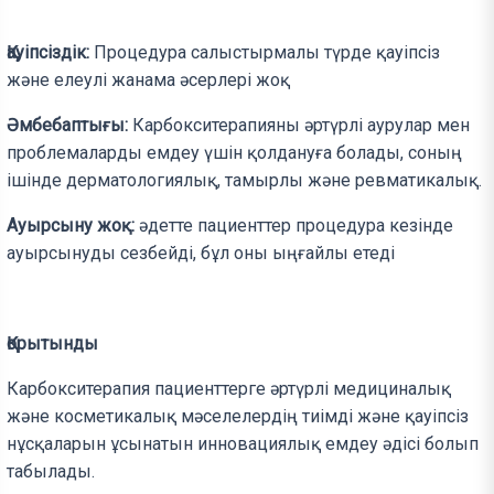
Қауіпсіздік:
Процедура салыстырмалы түрде қауіпсіз
және елеулі жанама әсерлері жоқ
Әмбебаптығы:
Карбокситерапияны әртүрлі аурулар мен
проблемаларды емдеу үшін қолдануға болады, соның
ішінде дерматологиялық, тамырлы және ревматикалық.
Ауырсыну жоқ:
әдетте пациенттер процедура кезінде
ауырсынуды сезбейді, бұл оны ыңғайлы етеді
Қорытынды
Карбокситерапия пациенттерге әртүрлі медициналық
және косметикалық мәселелердің тиімді және қауіпсіз
нұсқаларын ұсынатын инновациялық емдеу әдісі болып
табылады.