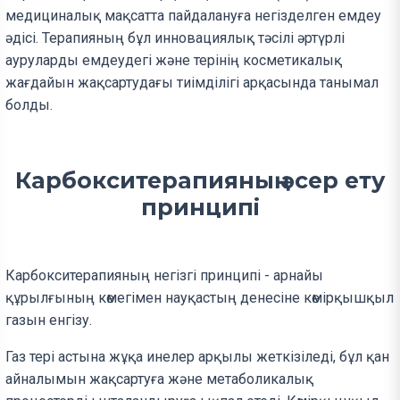
медициналық мақсатта пайдалануға негізделген емдеу
әдісі. Терапияның бұл инновациялық тәсілі әртүрлі
ауруларды емдеудегі және терінің косметикалық
жағдайын жақсартудағы тиімділігі арқасында танымал
болды.
Карбокситерапияның әсер ету
принципі
Карбокситерапияның негізгі принципі - арнайы
құрылғының көмегімен науқастың денесіне көмірқышқыл
газын енгізу.
Газ тері астына жұқа инелер арқылы жеткізіледі, бұл қан
айналымын жақсартуға және метаболикалық