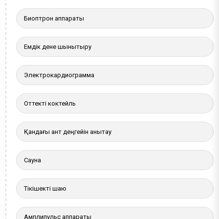
Биоптрон аппараты
Емдік дене шынықтыру
Электрокардиограмма
Оттекті коктейль
Қандағы қант деңгейін анықтау
Сауна
Тікішекті шаю
Амплипульс аппараты