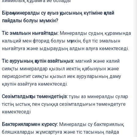
химиялық құрамға ие болады
Бірақ минералды су ауыз қуысының күтіміне қалай
пайдалы болуы мүмкін?
Тіс эмальын нығайтады:
Минералды судың құрамында
кальций мен фторид болуы мүмкін, бұл тіс эмальын
нығайтуға және ыдыраудың алдын алуға көмектеседі.
Тіс ауруының қаупін азайтыңыз:
магний және калий
сияқты минералдар қызыл иектің қабынуын және
периодонтит сияқты қызыл иек ауруларының даму
қаупін азайтуға көмектеседі.
Сезімталдықты төмендетіңіз:
тұзы аз минералды сулар
тістің ыстық пен суыққа сезімталдығын төмендетуге
көмектеседі
Бактериялармен күресу:
Минералды су бактериялық
бляшкаларды жұмсартуға және тіс тасының пайда