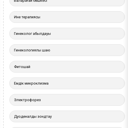
Балқарағай бөшкесі
Ине терапиясы
Гинеколог қабылдауы
Гинекологиялық шаю
Фитошай
Емдік микроклизма
Электрофорез
Дуоденалды зондтау