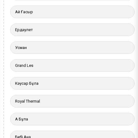
Ай Ғасыр
Ердәулет
Усман
Grand Les
Кәусар Бұлақ
Royal Thermal
Ақ Бұлақ
Бибі Ана