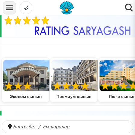
🌙
Эконом сынып
Премиум сынып
Люкс сыны
Басты бет
Емшаралар