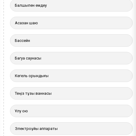
Балшықпен емдеу
Асқазан шаю
Бассейн
Багуа саунасы
Кегель орындығы
Теңіз тұзы ваннасы
Ұлу қою
Электроұйқы аппараты