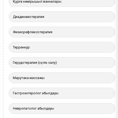
Құрғақ көмірқышқыл ванналары
Диадинамотерапия
Физиорефлексотерапия
Терренкур
Гирудотерапия (сүлік салу)
Марутака массажы
Гастроэнтеролог қабылдауы
Невропатолог қабылдауы