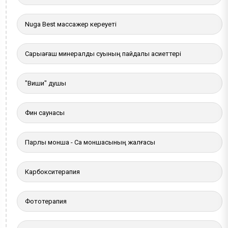
Nuga Best массажер кереуеті
Сарыағаш минералды суының пайдалы қасиеттері
"Виши" душы
Фин саунасы
Парлы монша - Сақ моншасының жалғасы
Карбокситерапия
Фототерапия