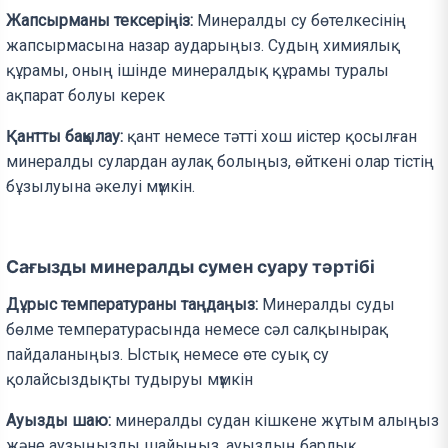
Жапсырманы тексеріңіз:
Минералды су бөтелкесінің
жапсырмасына назар аударыңыз. Судың химиялық
құрамы, оның ішінде минералдық құрамы туралы
ақпарат болуы керек
Қантты бақылау:
қант немесе тәтті хош иістер қосылған
минералды сулардан аулақ болыңыз, өйткені олар тістің
бұзылуына әкелуі мүмкін.
Сағызды минералды сумен суару тәртібі
Дұрыс температураны таңдаңыз:
Минералды суды
бөлме температурасында немесе сәл салқынырақ
пайдаланыңыз. Ыстық немесе өте суық су
қолайсыздықты тудыруы мүмкін
Ауызды шаю:
минералды судан кішкене жұтым алыңыз
және аузыңызды шайыңыз, ауыздың барлық