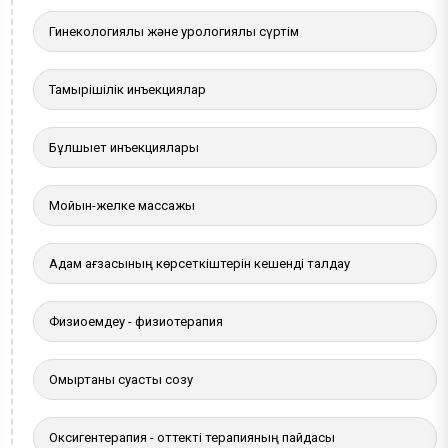
Гинекологиялық және урологиялық сүртім
Тамырішілік инъекциялар
Бұлшықет инъекциялары
Мойын-желке массажы
Адам ағзасының көрсеткіштерін кешенді талдау
Физиоемдеу - физиотерапия
Омыртқаны суасты созу
Оксигентерапия - оттекті терапияның пайдасы