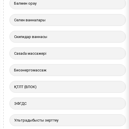
Балмен орау
Селен ванналары
Скипидар ваннасы
Casada массажері
Биоэнергомассаж
ҚТЛТ (ВЛОК)
ЭФГДС
Ультрадыбыстық зерттеу