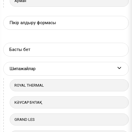
Арман
Пікір қалдыру формасы
Басты бет
Шипажайлар
More a
ROYAL THERMAL
КӘУСАР БҰЛАҚ
GRAND LES