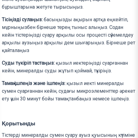
бұрыштарына жетуге тырысыңыз.
Тісіңізді сулаңыз:
басыңызды ақырын артқа еңкейтіп,
мұрныңызбен бірнеше терең тыныс алыңыз. Содан
кейін тістеріңізді суару арқылы осы процесті сүйемелдеу
арқылы аузыңыз арқылы дем шығарыңыз. Бірнеше рет
қайталаңыз
Суды түкіріп тастаңыз:
қызыл иектеріңізді суарғаннан
кейін, минералды суды жұтып қоймай, түкіріңіз.
Тамақ ішпеңіз және ішпеңіз:
қызыл иекті минералды
сумен суарғаннан кейін, судағы микроэлементтер әрекет
ету үшін 30 минут бойы тамақтанбаңыз немесе ішпеңіз.
Қорытынды
Тістерді минералды сумен суару ауыз қуысының күтіміне