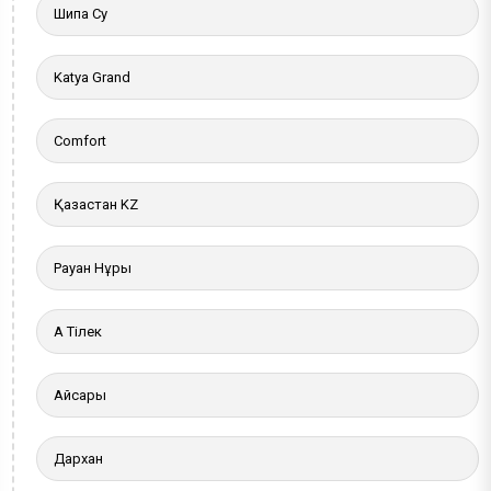
Шипа Су
Katya Grand
Comfort
Қазақстан KZ
Рауан Нұры
Ақ Тілек
Айсары
Дархан