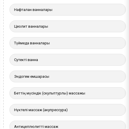
Нафталан ванналары
Цеолит ванналары
Түймедақ ванналары
Сутекті ванна
Эндогем емшарасы
Беттің мүсіндік (скульптурлы) массажы
Нүктелі массаж (акупрессура)
Антицеллюлитті массаж