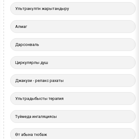
Ультракүлгін жарықтандыру
Алмаг
Дарсонваль
Циркулярлы душ
Джакузи - релакс рахаты
Ультрадыбыстық терапия
Түймедақ ингаляциясы
Өт қабына тюбаж