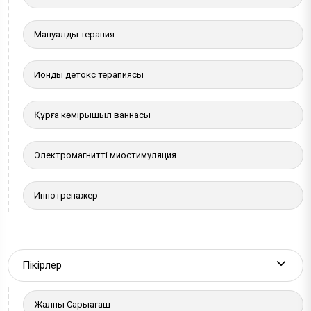
Мануалды терапия
Иондық детокс терапиясы
Құрғақ көмірқышқыл ваннасы
Электромагнитті миостимуляция
Иппотренажер
Пікірлер
More a
Жалпы Сарыағаш