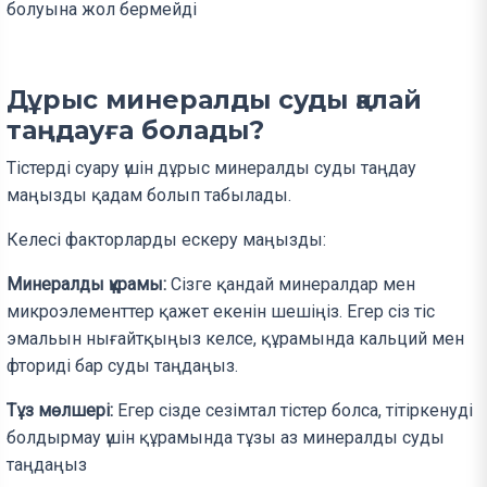
болуына жол бермейді
Дұрыс минералды суды қалай
таңдауға болады?
Тістерді суару үшін дұрыс минералды суды таңдау
маңызды қадам болып табылады.
Келесі факторларды ескеру маңызды:
Минералды құрамы:
Сізге қандай минералдар мен
микроэлементтер қажет екенін шешіңіз. Егер сіз тіс
эмальын нығайтқыңыз келсе, құрамында кальций мен
фториді бар суды таңдаңыз.
Тұз мөлшері:
Егер сізде сезімтал тістер болса, тітіркенуді
болдырмау үшін құрамында тұзы аз минералды суды
таңдаңыз