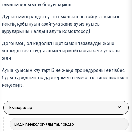
тамаша қосымша болуы мүмкін.
Дұрыс минералды су тіс эмальын нығайтуға, қызыл
иектің қабынуын азайтуға және ауыз қуысы
ауруларының алдын алуға көмектеседі
Дегенмен, ол күнделікті щеткамен тазалауды және
жіптерді тазалауды алмастырмайтынын есте ұстаған
жөн.
Ауыз қуысын күту тәртібіне жаңа процедураны енгізбес
бұрын әрқашан тіс дәрігерімен немесе тіс гигиенистімен
кеңесіңіз.
Емшаралар
More a
Емдік гинекологиялық тампондар