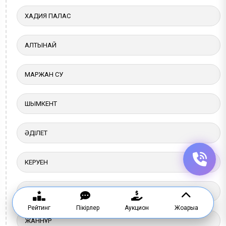
ХАДИЯ ПАЛАС
АЛТЫНАЙ
МАРЖАН СУ
ШЫМКЕНТ
ӘДІЛЕТ
КЕРУЕН
НҰР-АСЫЛ
Рейтинг
Пікірлер
Аукцион
Жоғарыға
ЖАННҰР