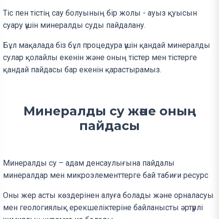
Тіс пен тістің сау болуының бір жолы - ауыз қуысын
суару үшін минералды суды пайдалану.
Бұл мақалада біз бұл процедура үшін қандай минералды
сулар қолайлы екенін және оның тістер мен тістерге
қандай пайдасы бар екенін қарастырамыз.
Минералды су және оның
пайдасы
Минералды су – адам денсаулығына пайдалы
минералдар мен микроэлементтерге бай табиғи ресурс
Оны жер асты көздерінен алуға болады және орналасуы
мен геологиялық ерекшеліктеріне байланысты әртүрлі