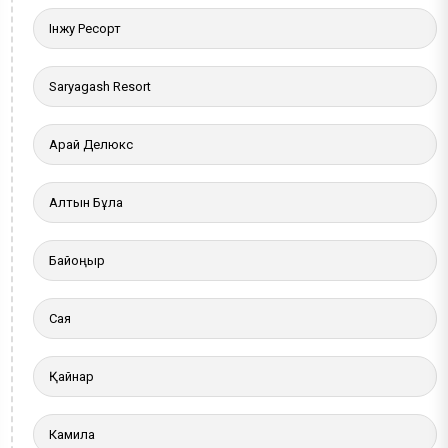
Інжу Ресорт
Saryagash Resort
Арай Делюкс
Алтын Бұлақ
Байқоңыр
Сая
Қайнар
Камила