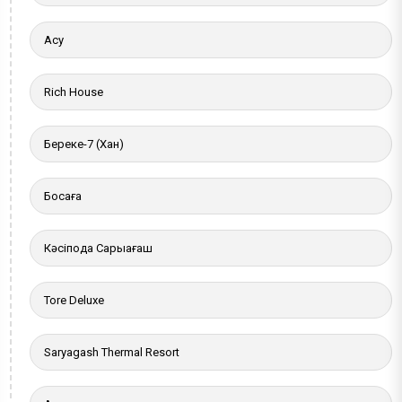
Ақсу
Rich House
Береке-7 (Хан)
Босаға
Кәсіподақ Сарыағаш
Tore Deluxe
Saryagash Thermal Resort