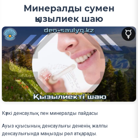
Минералды сумен
қызылиек шаю
Күлкі денсаулық пен минералды пайдасы
Ауыз қуысының денсаулығы дененің жалпы
денсаулығында маңызды рөл атқарады.