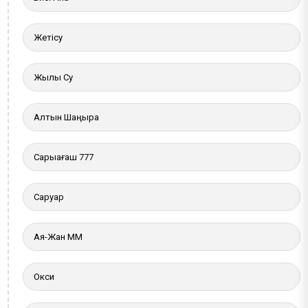
Жетісу
Жылы Су
Алтын Шаңырақ
Сарыағаш 777
Саруар
Ая-Жан ММ
Окси