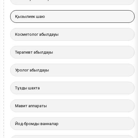
Қызылиек шаю
Косметолог қабылдауы
Терапевт қабылдауы
Уролог қабылдауы
Тұзды шахта
Мавит аппараты
Йод-бромды ванналар