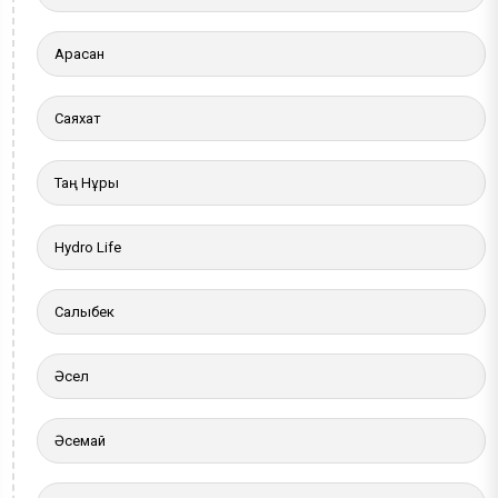
Арасан
Саяхат
Таң Нұры
Hydro Life
Салыбек
Әсел
Әсемай