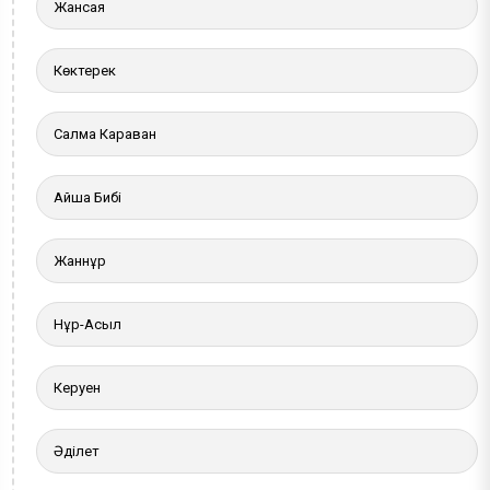
Жансая
Көктерек
Салма Караван
Айша Бибі
Жаннұр
Нұр-Асыл
Керуен
Әділет