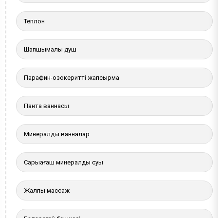
Теплон
Шапшымалы душ
Парафин-озокеритті жапсырма
Панта ваннасы
Минералды ванналар
Сарыағаш минералды суы
Жалпы массаж