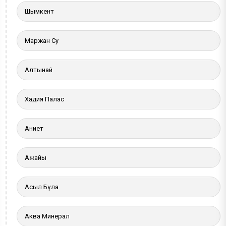
Шымкент
Маржан Су
Алтынай
Хадия Палас
Ақниет
Ақжайық
Асыл Бұлақ
Аква Минерал