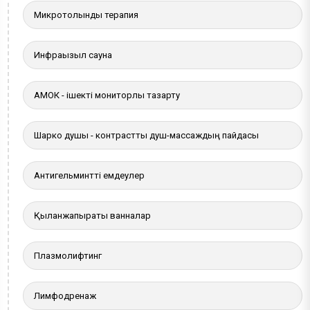
Микротолқынды терапия
Инфрақызыл сауна
АМОК - ішекті мониторлы тазарту
Шарко душы - контрастты душ-массаждың пайдасы
Антигельминтті емдеулер
Қылқанжапырақты ванналар
Плазмолифтинг
Лимфодренаж