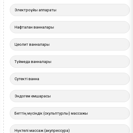
Электроұйқы аппараты
Нафталан ванналары
Цеолит ванналары
Түймедақ ванналары
Сутекті ванна
Эндогем емшарасы
Беттің мүсіндік (скульптурлы) массажы
Нүктелі массаж (акупрессура)