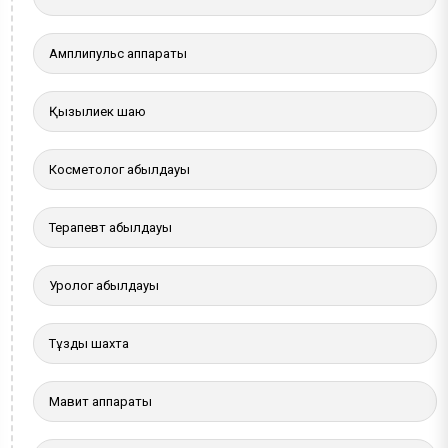
Амплипульс аппараты
Қызылиек шаю
Косметолог қабылдауы
Терапевт қабылдауы
Уролог қабылдауы
Тұзды шахта
Мавит аппараты