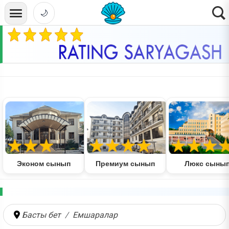
🌙
Эконом сынып
Премиум сынып
Люкс сыны
Басты бет
Емшаралар