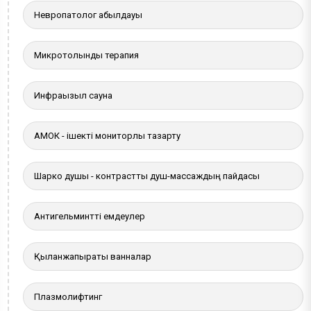
Невропатолог қабылдауы
Микротолқынды терапия
Инфрақызыл сауна
АМОК - ішекті мониторлы тазарту
Шарко душы - контрастты душ-массаждың пайдасы
Антигельминтті емдеулер
Қылқанжапырақты ванналар
Плазмолифтинг