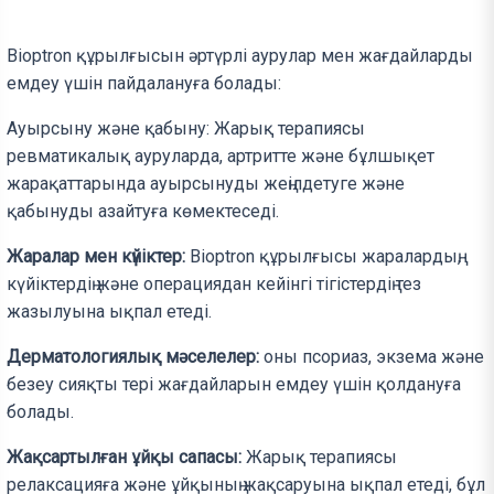
Bioptron құрылғысын әртүрлі аурулар мен жағдайларды
емдеу үшін пайдалануға болады:
Ауырсыну және қабыну: Жарық терапиясы
ревматикалық ауруларда, артритте және бұлшықет
жарақаттарында ауырсынуды жеңілдетуге және
қабынуды азайтуға көмектеседі.
Жаралар мен күйіктер:
Bioptron құрылғысы жаралардың,
күйіктердің және операциядан кейінгі тігістердің тез
жазылуына ықпал етеді.
Дерматологиялық мәселелер:
оны псориаз, экзема және
безеу сияқты тері жағдайларын емдеу үшін қолдануға
болады.
Жақсартылған ұйқы сапасы:
Жарық терапиясы
релаксацияға және ұйқының жақсаруына ықпал етеді, бұл