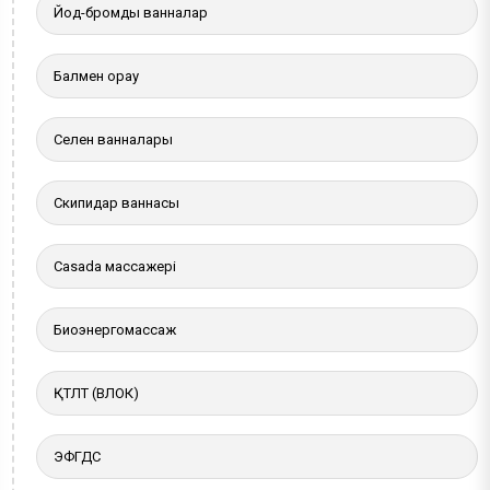
Йод-бромды ванналар
Балмен орау
Селен ванналары
Скипидар ваннасы
Casada массажері
Биоэнергомассаж
ҚТЛТ (ВЛОК)
ЭФГДС