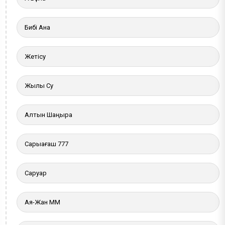
Бибі Ана
Жетісу
Жылы Су
Алтын Шаңырақ
Сарыағаш 777
Саруар
Ая-Жан ММ