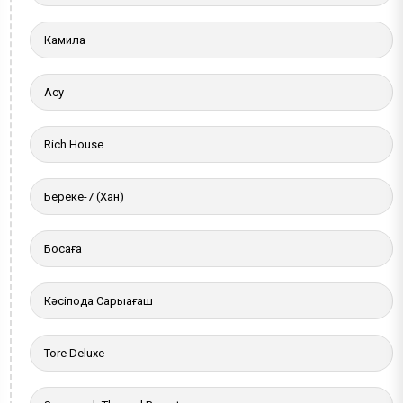
Камила
Ақсу
Rich House
Береке-7 (Хан)
Босаға
Кәсіподақ Сарыағаш
Tore Deluxe