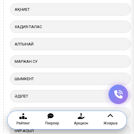
АҚНИЕТ
ХАДИЯ ПАЛАС
АЛТЫНАЙ
МАРЖАН СУ
ШЫМКЕНТ
ӘДІЛЕТ
КЕРУЕН
Рейтинг
Пікірлер
Аукцион
Жоғарыға
НҰР-АСЫЛ