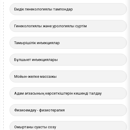
Емдік гинекологиялық тампондар
Гинекологиялық және урологиялық сүртім
Тамырішілік инъекциялар
Бұлшықет инъекциялары
Мойын-желке массажы
Адам ағзасының көрсеткіштерін кешенді талдау
Физиоемдеу - физиотерапия
Омыртқаны суасты созу