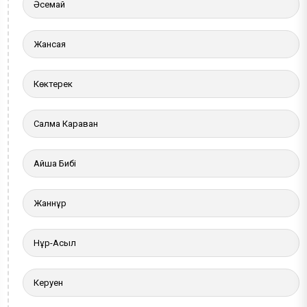
Әсемай
Жансая
Көктерек
Салма Караван
Айша Бибі
Жаннұр
Нұр-Асыл
Керуен