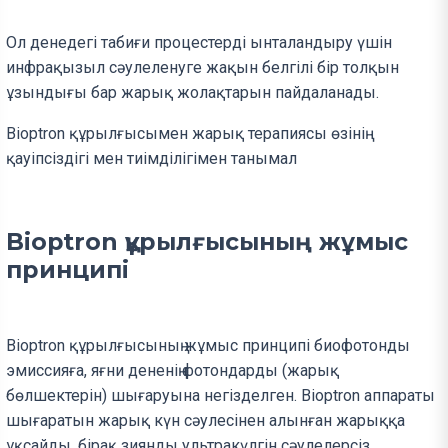
Ол денедегі табиғи процестерді ынталандыру үшін
инфрақызыл сәулеленуге жақын белгілі бір толқын
ұзындығы бар жарық жолақтарын пайдаланады.
Bioptron құрылғысымен жарық терапиясы өзінің
қауіпсіздігі мен тиімділігімен танымал
Bioptron құрылғысының жұмыс
принципі
Bioptron құрылғысының жұмыс принципі биофотонды
эмиссияға, яғни дененің фотондарды (жарық
бөлшектерін) шығаруына негізделген. Bioptron аппараты
шығаратын жарық күн сәулесінен алынған жарыққа
ұқсайды, бірақ зиянды ультракүлгін сәулелерсіз