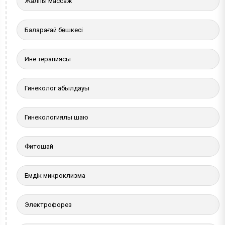
Жалпы массаж
Балқарағай бөшкесі
Ине терапиясы
Гинеколог қабылдауы
Гинекологиялық шаю
Фитошай
Емдік микроклизма
Электрофорез