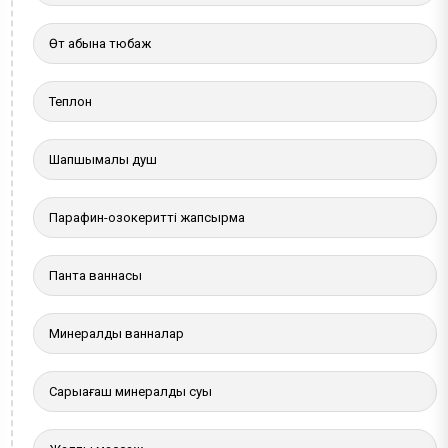
Өт қабына тюбаж
Теплон
Шапшымалы душ
Парафин-озокеритті жапсырма
Панта ваннасы
Минералды ванналар
Сарыағаш минералды суы