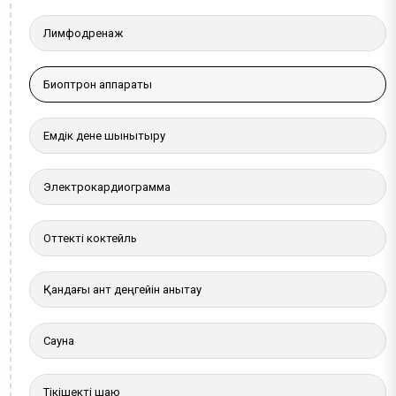
Лимфодренаж
Биоптрон аппараты
Емдік дене шынықтыру
Электрокардиограмма
Оттекті коктейль
Қандағы қант деңгейін анықтау
Сауна
Тікішекті шаю