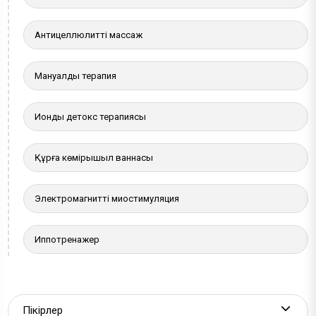
Антицеллюлитті массаж
Мануалды терапия
Иондық детокс терапиясы
Құрғақ көмірқышқыл ваннасы
Электромагнитті миостимуляция
Иппотренажер
Пікірлер