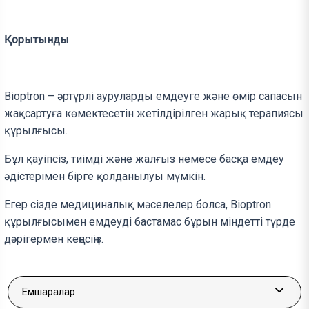
Қорытынды
Bioptron – әртүрлі ауруларды емдеуге және өмір сапасын
жақсартуға көмектесетін жетілдірілген жарық терапиясы
құрылғысы.
Бұл қауіпсіз, тиімді және жалғыз немесе басқа емдеу
әдістерімен бірге қолданылуы мүмкін.
Егер сізде медициналық мәселелер болса, Bioptron
құрылғысымен емдеуді бастамас бұрын міндетті түрде
дәрігермен кеңесіңіз.
Емшаралар
More a