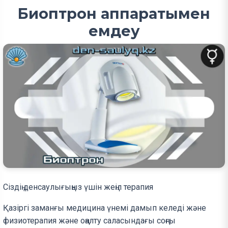
Биоптрон аппаратымен
емдеу
Сіздің денсаулығыңыз үшін жеңіл терапия
Қазіргі заманғы медицина үнемі дамып келеді және
физиотерапия және оңалту саласындағы соңғы