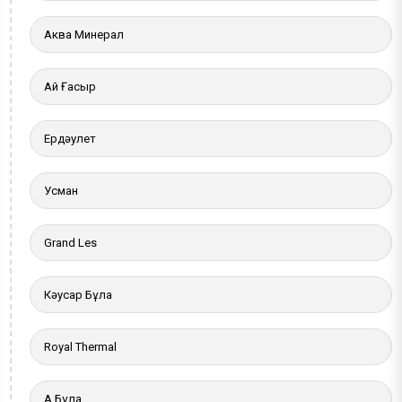
Аква Минерал
Ай Ғасыр
Ердәулет
Усман
Grand Les
Кәусар Бұлақ
Royal Thermal
Ақ Бұлақ