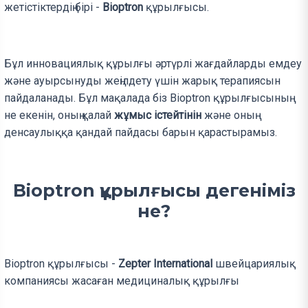
жетістіктердің бірі -
Bioptron
құрылғысы.
Бұл инновациялық құрылғы әртүрлі жағдайларды емдеу
және ауырсынуды жеңілдету үшін жарық терапиясын
пайдаланады. Бұл мақалада біз Bioptron құрылғысының
не екенін, оның қалай
жұмыс істейтінін
және оның
денсаулыққа қандай пайдасы барын қарастырамыз.
Bioptron құрылғысы дегеніміз
не?
Bioptron құрылғысы -
Zepter International
швейцариялық
компаниясы жасаған медициналық құрылғы