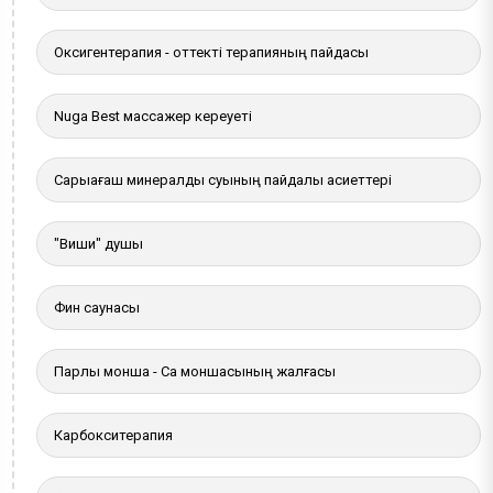
Оксигентерапия - оттекті терапияның пайдасы
Nuga Best массажер кереуеті
Сарыағаш минералды суының пайдалы қасиеттері
"Виши" душы
Фин саунасы
Парлы монша - Сақ моншасының жалғасы
Карбокситерапия