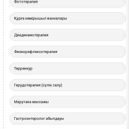
Фототерапия
Құрғақ көмірқышқыл ванналары
Диадинамотерапия
Физиорефлексотерапия
Терренкур
Гирудотерапия (сүлік салу)
Марутака массажы
Гастроэнтеролог қабылдауы