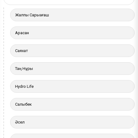
More a
Жалпы Сарыағаш
Арасан
Саяхат
Таң Нұры
Hydro Life
Салыбек
Әсел