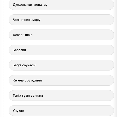
Дуоденалды зондтау
Балшықпен емдеу
Асқазан шаю
Бассейн
Багуа саунасы
Кегель орындығы
Теңіз тұзы ваннасы
Ұлу қою