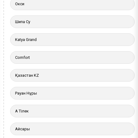
Окси
Шипа Су
Katya Grand
Comfort
Қазақстан KZ
Рауан Нұры
Ақ Тілек
Айсары