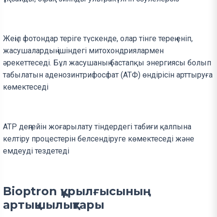
Жеңіл фотондар теріге түскенде, олар тінге терең еніп,
жасушалардың ішіндегі митохондриялармен
әрекеттеседі. Бұл жасушаның бастапқы энергиясы болып
табылатын аденозинтрифосфат (АТФ) өндірісін арттыруға
көмектеседі
ATP деңгейін жоғарылату тіндердегі табиғи қалпына
келтіру процестерін белсендіруге көмектеседі және
емдеуді тездетеді
Bioptron құрылғысының
артықшылықтары