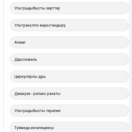
Ультрадыбыстық зерттеу
Ультракүлгін жарықтандыру
Алмаг
Дарсонваль
Циркулярлы душ
Джакузи - релакс рахаты
Ультрадыбыстық терапия
Түймедақ ингаляциясы