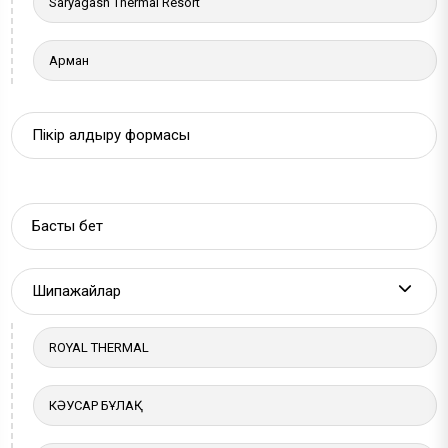
Saryagash Thermal Resort
Арман
Пікір қалдыру формасы
Басты бет
Шипажайлар
More a
ROYAL THERMAL
КӘУСАР БҰЛАҚ