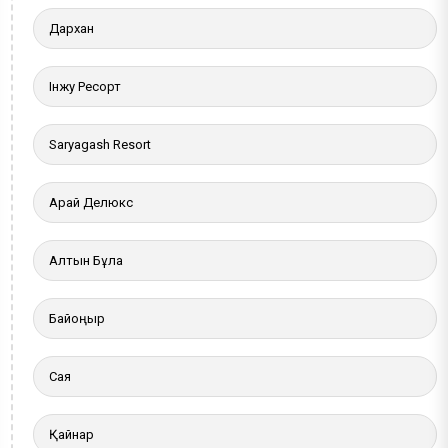
Дархан
Інжу Ресорт
Saryagash Resort
Арай Делюкс
Алтын Бұлақ
Байқоңыр
Сая
Қайнар