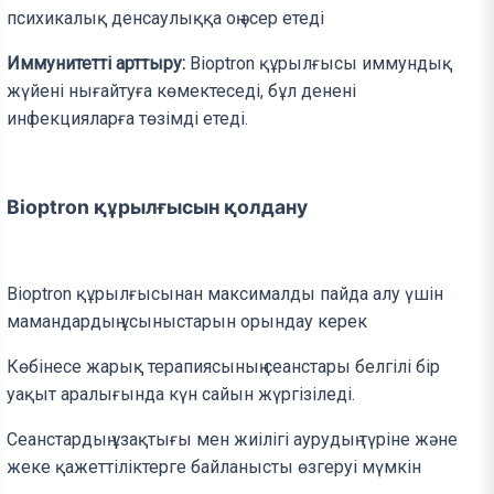
психикалық денсаулыққа оң әсер етеді
Иммунитетті арттыру:
Bioptron құрылғысы иммундық
жүйені нығайтуға көмектеседі, бұл денені
инфекцияларға төзімді етеді.
Bioptron құрылғысын қолдану
Bioptron құрылғысынан максималды пайда алу үшін
мамандардың ұсыныстарын орындау керек
Көбінесе жарық терапиясының сеанстары белгілі бір
уақыт аралығында күн сайын жүргізіледі.
Сеанстардың ұзақтығы мен жиілігі аурудың түріне және
жеке қажеттіліктерге байланысты өзгеруі мүмкін