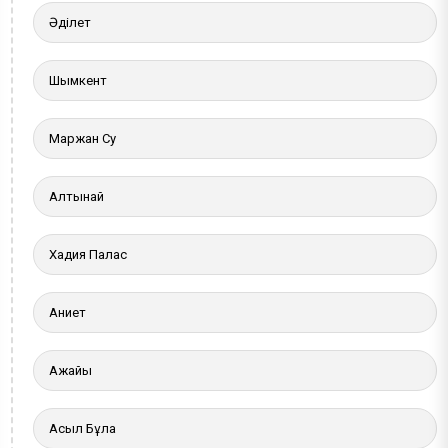
Әділет
Шымкент
Маржан Су
Алтынай
Хадия Палас
Ақниет
Ақжайық
Асыл Бұлақ