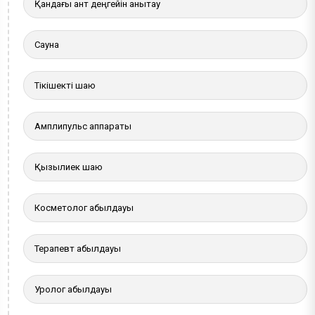
Қандағы қант деңгейін анықтау
Сауна
Тікішекті шаю
Амплипульс аппараты
Қызылиек шаю
Косметолог қабылдауы
Терапевт қабылдауы
Уролог қабылдауы