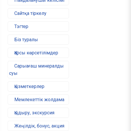
Пайдаланушы келісімі
Сайтқа тіркелу
Тэгтер
Біз туралы
Қарсы көрсетілімдер
Сарыағаш минералды
суы
Қызметкерлер
Мемлекеттік жолдама
Қыдыру, экскурсия
Жеңілдік, бонус, акция