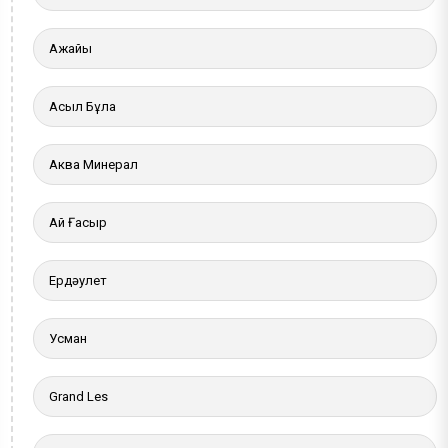
Ақжайық
Асыл Бұлақ
Аква Минерал
Ай Ғасыр
Ердәулет
Усман
Grand Les