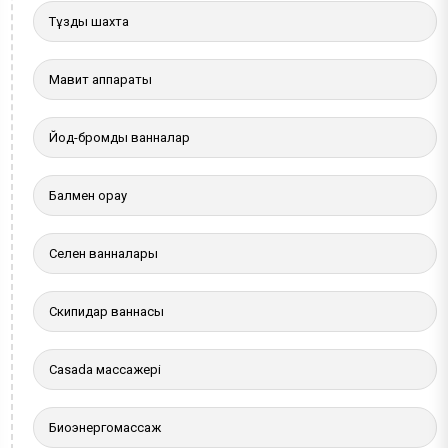
Тұзды шахта
Мавит аппараты
Йод-бромды ванналар
Балмен орау
Селен ванналары
Скипидар ваннасы
Casada массажері
Биоэнергомассаж