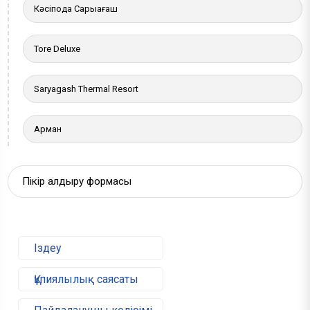
Кәсіподақ Сарыағаш
Tore Deluxe
Saryagash Thermal Resort
Арман
Пікір қалдыру формасы
Іздеу
Құпиялылық саясаты