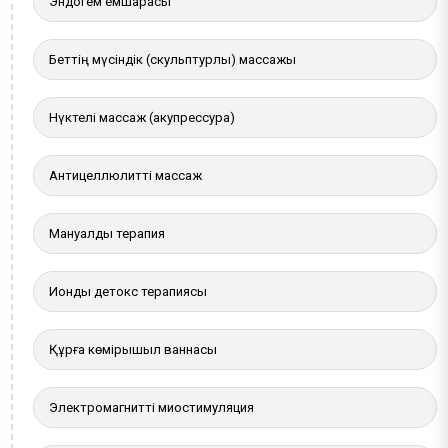
Эндогем емшарасы
Беттің мүсіндік (скульптурлы) массажы
Нүктелі массаж (акупрессура)
Антицеллюлитті массаж
Мануалды терапия
Иондық детокс терапиясы
Құрғақ көмірқышқыл ваннасы
Электромагнитті миостимуляция