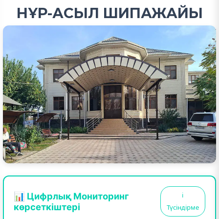
НҰР-АСЫЛ ШИПАЖАЙЫ
📊 Цифрлық Мониторинг
ℹ️
көрсеткіштері
Түсіндірме