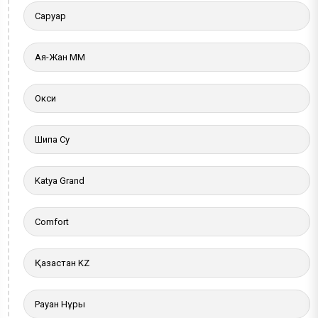
Саруар
Ая-Жан ММ
Окси
Шипа Су
Katya Grand
Comfort
Қазақстан KZ
Рауан Нұры