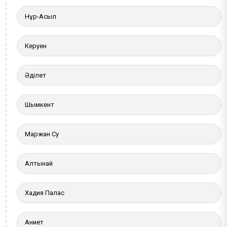
Нұр-Асыл
Керуен
Әділет
Шымкент
Маржан Су
Алтынай
Хадия Палас
Ақниет