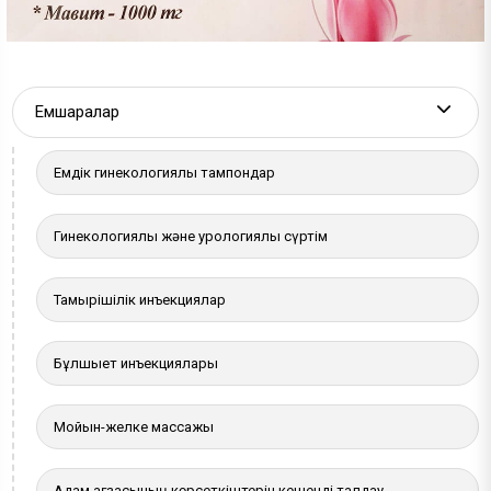
Емшаралар
More a
Емдік гинекологиялық тампондар
Гинекологиялық және урологиялық сүртім
Тамырішілік инъекциялар
Бұлшықет инъекциялары
Мойын-желке массажы
Адам ағзасының көрсеткіштерін кешенді талдау