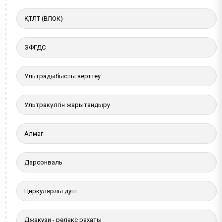
ҚТЛТ (ВЛОК)
ЭФГДС
Ультрадыбыстық зерттеу
Ультракүлгін жарықтандыру
Алмаг
Дарсонваль
Циркулярлы душ
Джакузи - релакс рахаты