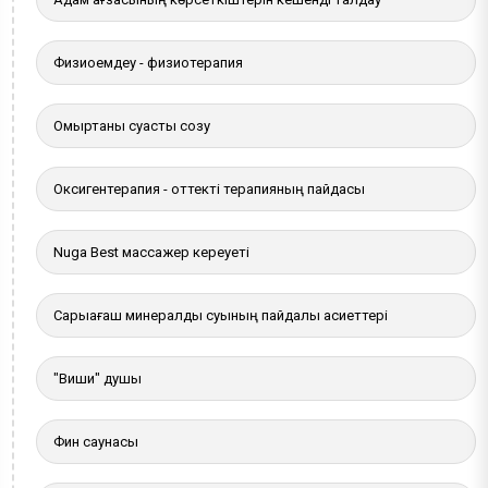
Физиоемдеу - физиотерапия
Омыртқаны суасты созу
Оксигентерапия - оттекті терапияның пайдасы
Nuga Best массажер кереуеті
Сарыағаш минералды суының пайдалы қасиеттері
"Виши" душы
Фин саунасы