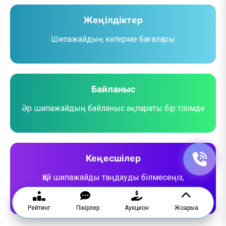
Жеңілдіктер
Шипажайдың көтерме бағалары
Байланыс
Әр шипажайдың байланыс ақпараты бір тізімде
Кеңесшілер
Қай шипажайды таңдауды білмесеңіз,
кеңесшіден сұраңыз.
Рейтинг
Пікірлер
Аукцион
Жоғарыға