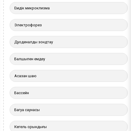
Емдік микроклизма
Электрофорез
Дуоденалды зондтау
Балшықпен емдеу
Асқазан шаю
Бассейн
Багуа саунасы
Кегель орындығы