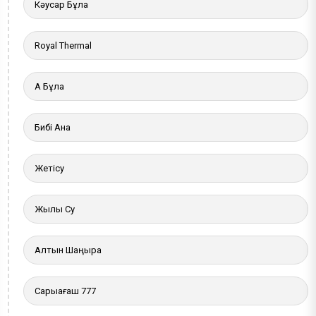
Кәусар Бұлақ
Royal Thermal
Ақ Бұлақ
Бибі Ана
Жетісу
Жылы Су
Алтын Шаңырақ
Сарыағаш 777