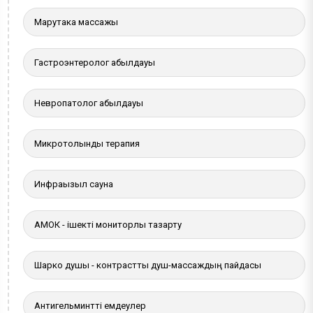
Марутака массажы
Гастроэнтеролог қабылдауы
Невропатолог қабылдауы
Микротолқынды терапия
Инфрақызыл сауна
АМОК - ішекті мониторлы тазарту
Шарко душы - контрастты душ-массаждың пайдасы
Антигельминтті емдеулер