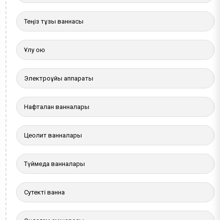
Теңіз тұзы ваннасы
Ұлу қою
Электроұйқы аппараты
Нафталан ванналары
Цеолит ванналары
Түймедақ ванналары
Сутекті ванна