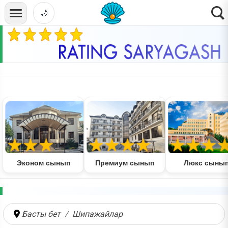
🌙
Эконом сынып
Премиум сынып
Люкс сыны
Басты бет
Шипажайлар