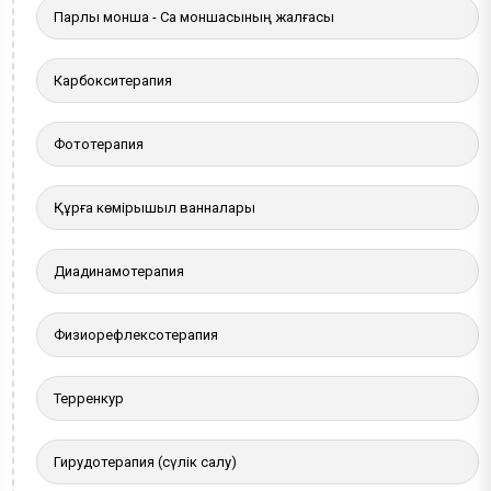
Парлы монша - Сақ моншасының жалғасы
Карбокситерапия
Фототерапия
Құрғақ көмірқышқыл ванналары
Диадинамотерапия
Физиорефлексотерапия
Терренкур
Гирудотерапия (сүлік салу)