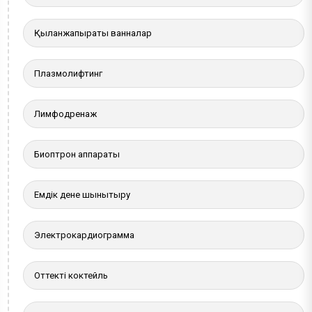
Қылқанжапырақты ванналар
Плазмолифтинг
Лимфодренаж
Биоптрон аппараты
Емдік дене шынықтыру
Электрокардиограмма
Оттекті коктейль