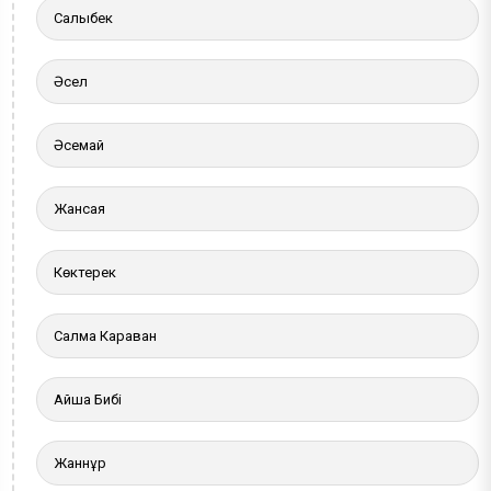
Салыбек
Әсел
Әсемай
Жансая
Көктерек
Салма Караван
Айша Бибі
Жаннұр