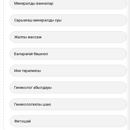
Минералды ванналар
Сарыағаш минералды суы
Жалпы массаж
Балқарағай бөшкесі
Ине терапиясы
Гинеколог қабылдауы
Гинекологиялық шаю
Фитошай