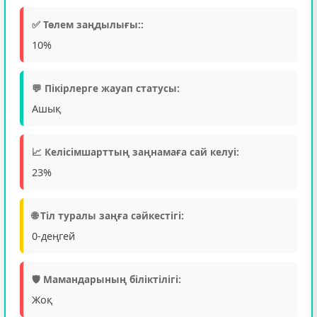
✅ Төлем заңдылығы::
10%
💬 Пікірлерге жауап статусы:
Ашық
📈 Келісімшарттың заңнамаға сай келуі:
23%
🌐 Тіл туралы заңға сәйкестігі:
0-деңгей
🛡️ Мамандарының біліктілігі:
Жоқ