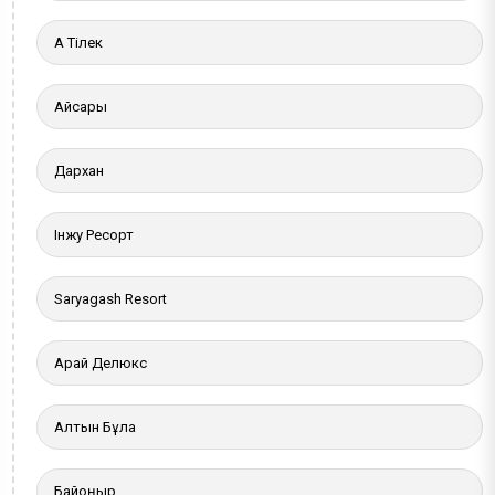
Ақ Тілек
Айсары
Дархан
Інжу Ресорт
Saryagash Resort
Арай Делюкс
Алтын Бұлақ
Байқоңыр