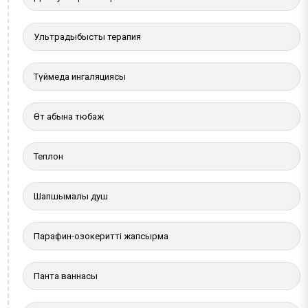
Ультрадыбыстық терапия
Түймедақ ингаляциясы
Өт қабына тюбаж
Теплон
Шапшымалы душ
Парафин-озокеритті жапсырма
Панта ваннасы