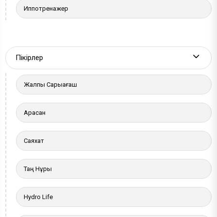
Иппотренажер
Пікірлер
More a
Жалпы Сарыағаш
Арасан
Саяхат
Таң Нұры
Hydro Life