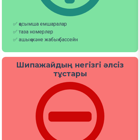
✅ қосымша емшаралар
✅ таза номерлер
✅ ашық және жабық бассейн
Шипажайдың негізгі әлсіз
тұстары