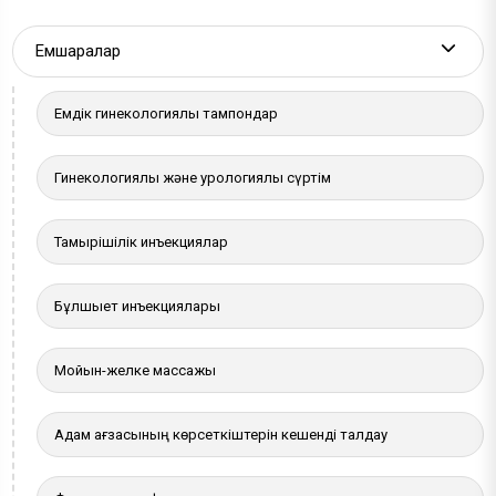
Емшаралар
More a
Емдік гинекологиялық тампондар
Гинекологиялық және урологиялық сүртім
Тамырішілік инъекциялар
Бұлшықет инъекциялары
Мойын-желке массажы
Адам ағзасының көрсеткіштерін кешенді талдау