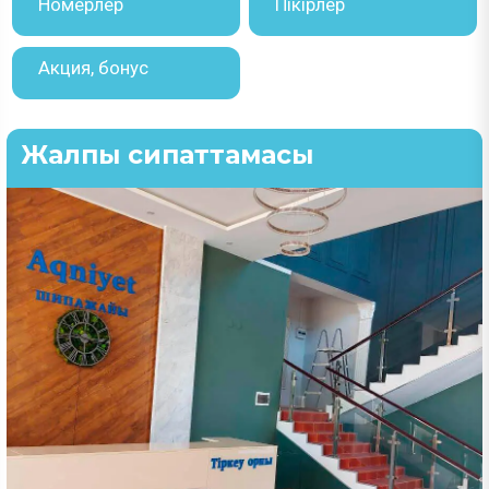
Номерлер
Пікірлер
Акция, бонус
Жалпы сипаттамасы