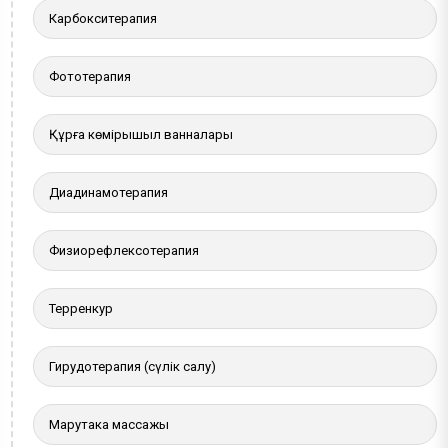
Карбокситерапия
Фототерапия
Құрғақ көмірқышқыл ванналары
Диадинамотерапия
Физиорефлексотерапия
Терренкур
Гирудотерапия (сүлік салу)
Марутака массажы