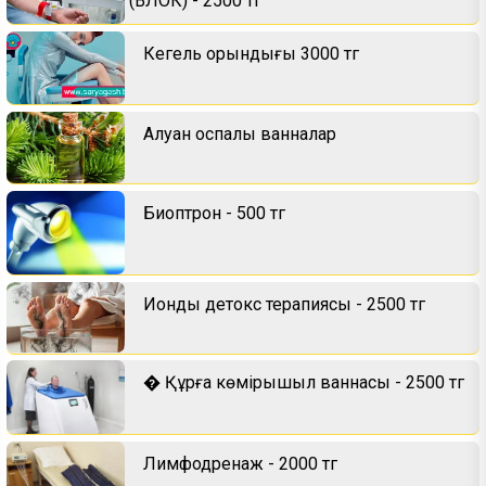
(ВЛОК) - 2500 тг
Кегель орындығы 3000 тг
Алуан қоспалы ванналар
Биоптрон - 500 тг
Иондық детокс терапиясы - 2500 тг
� Құрғақ көмірқышқыл ваннасы - 2500 тг
Лимфодренаж - 2000 тг