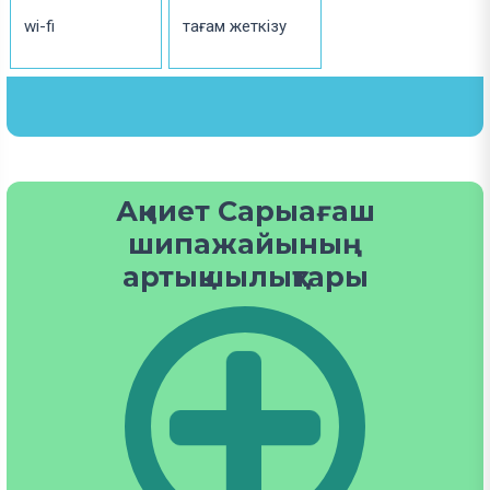
wi-fi
тағам жеткізу
Ақниет Сарыағаш
шипажайының
артықшылықтары