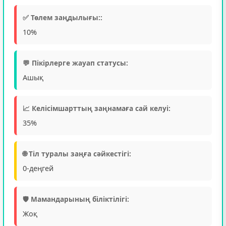
✅ Төлем заңдылығы::
10%
💬 Пікірлерге жауап статусы:
Ашық
📈 Келісімшарттың заңнамаға сай келуі:
35%
🌐 Тіл туралы заңға сәйкестігі:
0-деңгей
🛡️ Мамандарының біліктілігі:
Жоқ