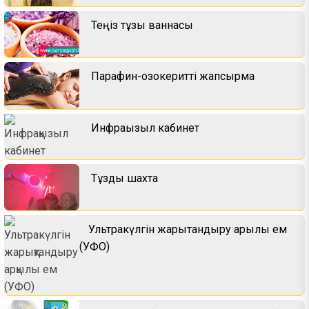
Теңіз тұзы ваннасы
Парафин-озокеритті жапсырма
Инфрақызыл кабинет
Тұзды шахта
Ультракүлгін жарықтандыру арқылы ем
(УФО)