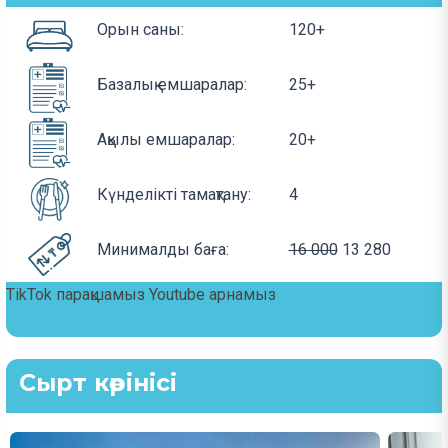
Орын саны:
120+
Базалық емшаралар:
25+
Ақылы емшаралар:
20+
Күнделікті тамақтану:
4
Минималды баға:
16 000
13 280
TikTok парақшамыз
Youtube арнамыз
Сырт көрінісі