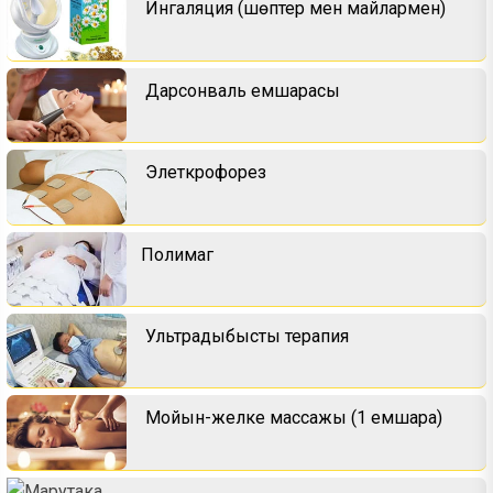
Ингаляция (шөптер мен майлармен)
Дарсонваль емшарасы
Элеткрофорез
Полимаг
Ультрадыбыстық терапия
Мойын-желке массажы (1 емшара)