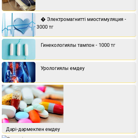
� Электромагнитті миостимуляция -
3000 тг
Гинекологиялық тампон - 1000 тг
Урологиялық емдеу
Дәрі-дәрмекпен емдеу