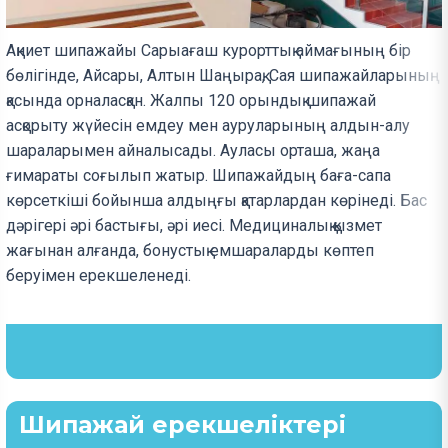
Ақниет шипажайы Сарыағаш курорттық аймағының бір
бөлігінде, Айсары, Алтын Шаңырақ, Сая шипажайларының
қасында орналасқан. Жалпы 120 орындық шипажай
асқорыту жүйесін емдеу мен ауруларының алдын-алу
шараларымен айналысады. Ауласы орташа, жаңа
ғимараты соғылып жатыр. Шипажайдың баға-сапа
көрсеткіші бойынша алдыңғы қатарлардан көрінеді. Бас
дәрігері әрі бастығы, әрі иесі. Медициналық қызмет
жағынан алғанда, бонустық емшараларды көптеп
беруімен ерекшеленеді.
Шипажай ерекшеліктері