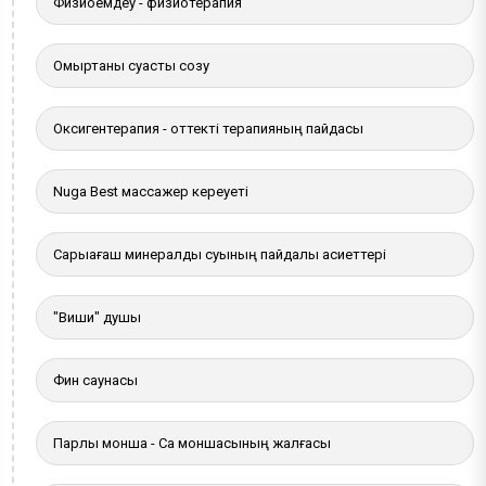
Физиоемдеу - физиотерапия
Омыртқаны суасты созу
Оксигентерапия - оттекті терапияның пайдасы
Nuga Best массажер кереуеті
Сарыағаш минералды суының пайдалы қасиеттері
"Виши" душы
Фин саунасы
Парлы монша - Сақ моншасының жалғасы