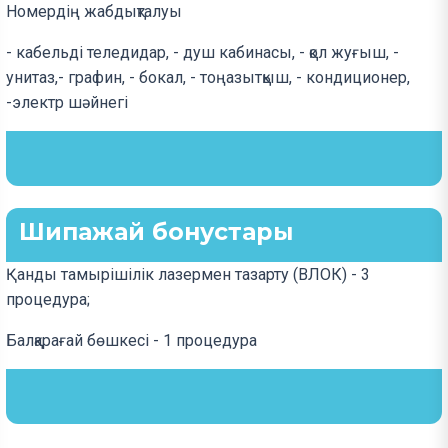
Номердің жабдықталуы
- кабельді теледидар, - душ кабинасы, - қол жуғыш, -
унитаз,- графин, - бокал, - тоңазытқыш, - кондиционер,
-электр шәйнегі
Шипажай бонустары
Қанды тамырішілік лазермен тазарту (ВЛОК) - 3
процедура;
Балқарағай бөшкесі - 1 процедура