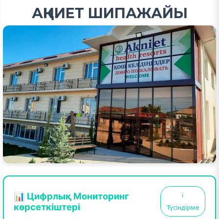
АҚНИЕТ ШИПАЖАЙЫ
📊 Цифрлық Мониторинг
ℹ️
көрсеткіштері
Түсіндірме