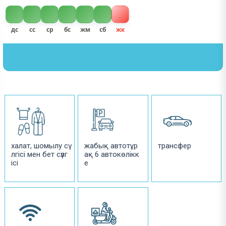
дс
сс
ср
бс
жм
сб
жк
халат, шомылу сү
жабық автотұр
трансфер
лгісі мен бет сүлг
ақ 6 автокөлікк
ісі
е