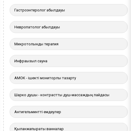
Гастроэнтеролог қабылдауы
Невропатолог қабылдауы
Микротолқынды терапия
Инфрақызыл сауна
АМОК - ішекті мониторлы тазарту
Шарко душы - контрастты душ-массаждың пайдасы
Антигельминтті емдеулер
Қылқанжапырақты ванналар