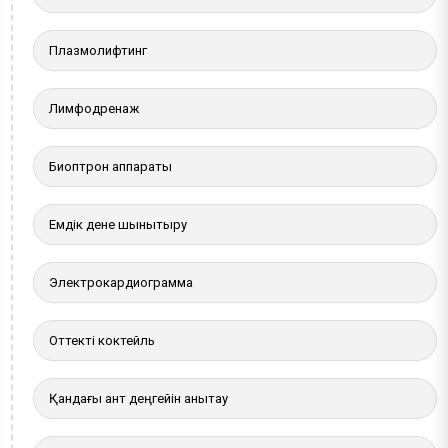
Плазмолифтинг
Лимфодренаж
Биоптрон аппараты
Емдік дене шынықтыру
Электрокардиограмма
Оттекті коктейль
Қандағы қант деңгейін анықтау