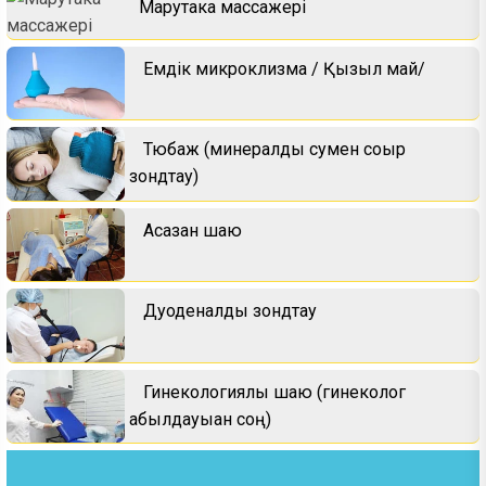
Марутака массажері
Емдік микроклизма / Қызыл май/
Тюбаж (минералды сумен соқыр
зондтау)
Асқазан шаю
Дуоденалды зондтау
Гинекологиялық шаю (гинеколог
қабылдауыан соң)