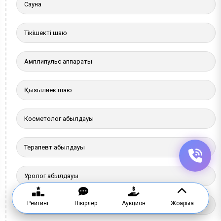
Сауна
Тікішекті шаю
Амплипульс аппараты
Қызылиек шаю
Косметолог қабылдауы
Терапевт қабылдауы
Уролог қабылдауы
Рейтинг
Пікірлер
Аукцион
Жоғарыға
Тұзды шахта