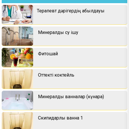
Терапевт дәрігердің қабылдауы
Минералды су ішу
Фитошай
Оттекті коктейль
Минералды ванналар (күнара)
Скипидарлы ванна 1