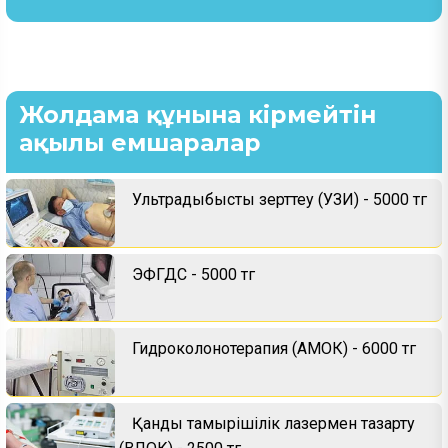
Жолдама құнына кірмейтін
ақылы емшаралар
Ультрадыбыстық зерттеу (УЗИ) - 5000 тг
ЭФГДС - 5000 тг
Гидроколонотерапия (АМОК) - 6000 тг
Қанды тамырішілік лазермен тазарту