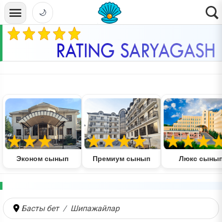
🌙
Эконом сынып
Премиум сынып
Люкс сыны
Басты бет
Шипажайлар