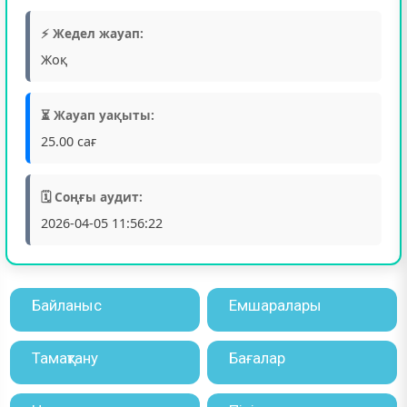
⚡ Жедел жауап:
Жоқ
⏳ Жауап уақыты:
25.00 сағ
🗓️ Соңғы аудит:
2026-04-05 11:56:22
Байланыс
Емшаралары
Тамақтану
Бағалар