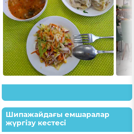
Шипажайдағы емшаралар
жүргізу кестесі