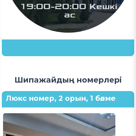
Шипажайдың номерлері
Люкс номер, 2 орын, 1 бөлме