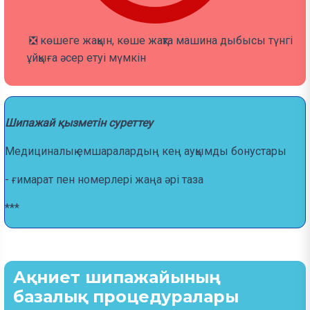
❎ көшеге жақын, көше жақта машина дыбысы түнгі
ұйқыға әсер етуі мүмкін
Шипажай қызметін суреттеу
Медициналық емшаралардың кең ауқымды бонустары
- ғимарат пен номерлері жаңа әрі таза
***
Ақниет шипажайының
базалық процедуралары